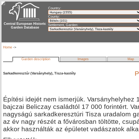
Country:
County:
Central European Historic
Settlement, Garden:
Garden Database
Home
->
Garden description
Images
Map
P
Sarkadkeresztúr (Varsányhely), Tisza-kastély
Építési idejét nem ismerjük. Varsányhelyhez 
bajczai Beliczay családtól 17 000 forintért. V
nagyságú sarkadkeresztúri Tisza uradalom ga
az év nagy részét a fővárosban töltötte, csup
akkor használták az épületet vadászatok alka