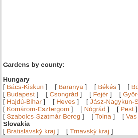
Gardens by county:
Hungary
[
Bács-Kiskun
]
[
Baranya
]
[
Békés
]
[
B
[
Budapest
]
[
Csongrád
]
[
Fejér
]
[
Győr
[
Hajdú-Bihar
]
[
Heves
]
[
Jász-Nagykun-S
[
Komárom-Esztergom
]
[
Nógrád
]
[
Pest
[
Szabolcs-Szatmár-Bereg
]
[
Tolna
]
[
Vas
Slovakia
[
Bratislavský kraj
]
[
Trnavský kraj
]