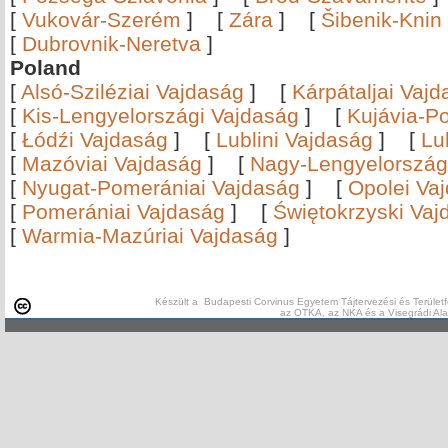
[
Vukovár-Szerém
]
[
Zára
]
[
Šibenik-Knin
[
Dubrovnik-Neretva
]
Poland
[
Alsó-Sziléziai Vajdaság
]
[
Kárpátaljai Vaj
[
Kis-Lengyelországi Vajdaság
]
[
Kujávia-P
[
Łódźi Vajdaság
]
[
Lublini Vajdaság
]
[
Lu
[
Mazóviai Vajdaság
]
[
Nagy-Lengyelország
[
Nyugat-Pomerániai Vajdaság
]
[
Opolei Va
[
Pomerániai Vajdaság
]
[
Świętokrzyski Vaj
[
Warmia-Mazúriai Vajdaság
]
Készült a Budapesti Corvinus Egyetem Tájtervezési és Területf
az OTKA, az NKA és a Visegrádi Al