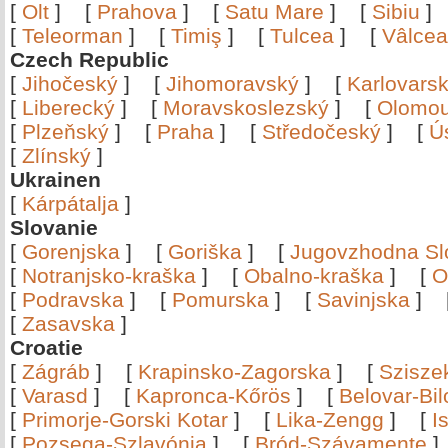
[
Olt
]
[
Prahova
]
[
Satu Mare
]
[
Sibiu
[
Teleorman
]
[
Timiş
]
[
Tulcea
]
[
Vâlce
Czech Republic
[
Jihočeský
]
[
Jihomoravský
]
[
Karlovars
[
Liberecký
]
[
Moravskoslezský
]
[
Olomo
[
Plzeňský
]
[
Praha
]
[
Středočeský
]
[
Ú
[
Zlínský
]
Ukrainen
[
Kárpátalja
]
Slovanie
[
Gorenjska
]
[
Goriška
]
[
Jugovzhodna Sl
[
Notranjsko-kraška
]
[
Obalno-kraška
]
[
O
[
Podravska
]
[
Pomurska
]
[
Savinjska
]
[
Zasavska
]
Croatie
[
Zágráb
]
[
Krapinsko-Zagorska
]
[
Szisze
[
Varasd
]
[
Kapronca-Kőrös
]
[
Belovar-Bi
[
Primorje-Gorski Kotar
]
[
Lika-Zengg
]
[
I
[
Pozsega-Szlavónia
]
[
Bród-Szávamente