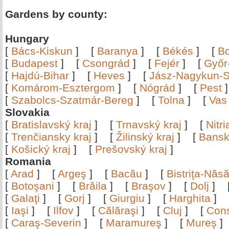
Gardens by county:
Hungary
[
Bács-Kiskun
]
[
Baranya
]
[
Békés
]
[
B
[
Budapest
]
[
Csongrád
]
[
Fejér
]
[
Győr
[
Hajdú-Bihar
]
[
Heves
]
[
Jász-Nagykun-S
[
Komárom-Esztergom
]
[
Nógrád
]
[
Pest
[
Szabolcs-Szatmár-Bereg
]
[
Tolna
]
[
Vas
Slovakia
[
Bratislavský kraj
]
[
Trnavský kraj
]
[
Nitr
[
Trenčiansky kraj
]
[
Žilinský kraj
]
[
Bansk
[
Košický kraj
]
[
Prešovský kraj
]
Romania
[
Arad
]
[
Argeş
]
[
Bacău
]
[
Bistriţa-Nă
[
Botoşani
]
[
Brăila
]
[
Braşov
]
[
Dolj
]
[
Galaţi
]
[
Gorj
]
[
Giurgiu
]
[
Harghita
]
[
Iaşi
]
[
Ilfov
]
[
Călăraşi
]
[
Cluj
]
[
Con
[
Caraş-Severin
]
[
Maramureş
]
[
Mureş