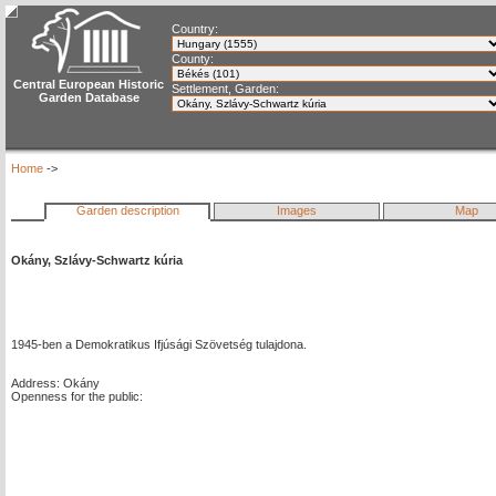
Country:
County:
Central European Historic
Settlement, Garden:
Garden Database
Home
->
Garden description
Images
Map
Okány, Szlávy-Schwartz kúria
1945-ben a Demokratikus Ifjúsági Szövetség tulajdona.
Address: Okány
Openness for the public: