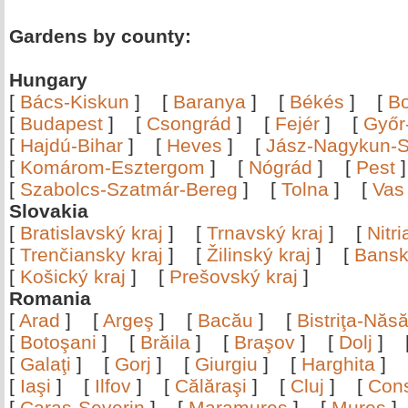
Gardens by county:
Hungary
[
Bács-Kiskun
]
[
Baranya
]
[
Békés
]
[
B
[
Budapest
]
[
Csongrád
]
[
Fejér
]
[
Győr
[
Hajdú-Bihar
]
[
Heves
]
[
Jász-Nagykun-S
[
Komárom-Esztergom
]
[
Nógrád
]
[
Pest
[
Szabolcs-Szatmár-Bereg
]
[
Tolna
]
[
Vas
Slovakia
[
Bratislavský kraj
]
[
Trnavský kraj
]
[
Nitr
[
Trenčiansky kraj
]
[
Žilinský kraj
]
[
Bansk
[
Košický kraj
]
[
Prešovský kraj
]
Romania
[
Arad
]
[
Argeş
]
[
Bacău
]
[
Bistriţa-Nă
[
Botoşani
]
[
Brăila
]
[
Braşov
]
[
Dolj
]
[
Galaţi
]
[
Gorj
]
[
Giurgiu
]
[
Harghita
]
[
Iaşi
]
[
Ilfov
]
[
Călăraşi
]
[
Cluj
]
[
Con
[
Caraş-Severin
]
[
Maramureş
]
[
Mureş