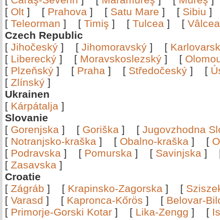
[
Olt
]
[
Prahova
]
[
Satu Mare
]
[
Sibiu
[
Teleorman
]
[
Timiş
]
[
Tulcea
]
[
Vâlce
Czech Republic
[
Jihočeský
]
[
Jihomoravský
]
[
Karlovars
[
Liberecký
]
[
Moravskoslezský
]
[
Olomo
[
Plzeňský
]
[
Praha
]
[
Středočeský
]
[
Ú
[
Zlínský
]
Ukrainen
[
Kárpátalja
]
Slovanie
[
Gorenjska
]
[
Goriška
]
[
Jugovzhodna Sl
[
Notranjsko-kraška
]
[
Obalno-kraška
]
[
O
[
Podravska
]
[
Pomurska
]
[
Savinjska
]
[
Zasavska
]
Croatie
[
Zágráb
]
[
Krapinsko-Zagorska
]
[
Szisze
[
Varasd
]
[
Kapronca-Kőrös
]
[
Belovar-Bi
[
Primorje-Gorski Kotar
]
[
Lika-Zengg
]
[
I