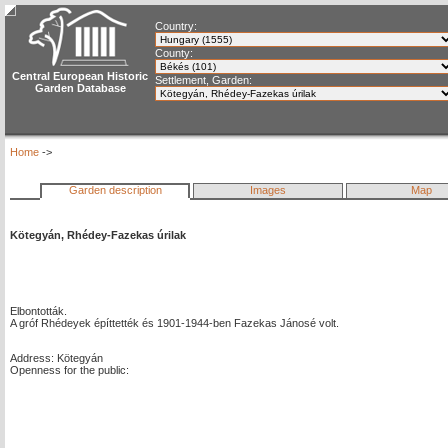
Country:
County:
Central European Historic
Settlement, Garden:
Garden Database
Home
->
Garden description
Images
Map
Kötegyán, Rhédey-Fazekas úrilak
Elbontották.
A gróf Rhédeyek építtették és 1901-1944-ben Fazekas Jánosé volt.
Address: Kötegyán
Openness for the public: