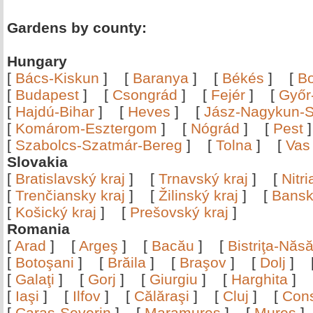
Gardens by county:
Hungary
[
Bács-Kiskun
]
[
Baranya
]
[
Békés
]
[
B
[
Budapest
]
[
Csongrád
]
[
Fejér
]
[
Győr
[
Hajdú-Bihar
]
[
Heves
]
[
Jász-Nagykun-S
[
Komárom-Esztergom
]
[
Nógrád
]
[
Pest
[
Szabolcs-Szatmár-Bereg
]
[
Tolna
]
[
Vas
Slovakia
[
Bratislavský kraj
]
[
Trnavský kraj
]
[
Nitr
[
Trenčiansky kraj
]
[
Žilinský kraj
]
[
Bansk
[
Košický kraj
]
[
Prešovský kraj
]
Romania
[
Arad
]
[
Argeş
]
[
Bacău
]
[
Bistriţa-Nă
[
Botoşani
]
[
Brăila
]
[
Braşov
]
[
Dolj
]
[
Galaţi
]
[
Gorj
]
[
Giurgiu
]
[
Harghita
]
[
Iaşi
]
[
Ilfov
]
[
Călăraşi
]
[
Cluj
]
[
Con
[
Caraş-Severin
]
[
Maramureş
]
[
Mureş