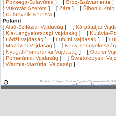
[
Pozsega-Szlavónia
]
[
Bród-Szávamente
[
Vukovár-Szerém
]
[
Zára
]
[
Šibenik-Knin
[
Dubrovnik-Neretva
]
Poland
[
Alsó-Sziléziai Vajdaság
]
[
Kárpátaljai Vaj
[
Kis-Lengyelországi Vajdaság
]
[
Kujávia-P
[
Łódźi Vajdaság
]
[
Lublini Vajdaság
]
[
Lu
[
Mazóviai Vajdaság
]
[
Nagy-Lengyelország
[
Nyugat-Pomerániai Vajdaság
]
[
Opolei Va
[
Pomerániai Vajdaság
]
[
Świętokrzyski Vaj
[
Warmia-Mazúriai Vajdaság
]
Készült a Budapesti Corvinus Egyetem Tájtervezési és Területf
az OTKA, az NKA és a Visegrádi Al