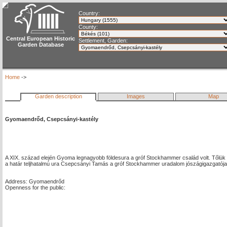
Country:
County:
Central European Historic
Settlement, Garden:
Garden Database
Home
->
Garden description
Images
Map
Gyomaendrőd, Csepcsányi-kastély
A XIX. század elején Gyoma legnagyobb földesura a gróf Stockhammer család volt. Tőlük
a határ teljhatalmú ura Csepcsányi Tamás a gróf Stockhammer uradalom jószágigazgatója vo
Address: Gyomaendrőd
Openness for the public: