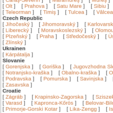
[
Olt
]
[
Prahova
]
[
Satu Mare
]
[
Sibiu
[
Teleorman
]
[
Timiş
]
[
Tulcea
]
[
Vâlce
Czech Republic
[
Jihočeský
]
[
Jihomoravský
]
[
Karlovars
[
Liberecký
]
[
Moravskoslezský
]
[
Olomo
[
Plzeňský
]
[
Praha
]
[
Středočeský
]
[
Ú
[
Zlínský
]
Ukrainen
[
Kárpátalja
]
Slovanie
[
Gorenjska
]
[
Goriška
]
[
Jugovzhodna Sl
[
Notranjsko-kraška
]
[
Obalno-kraška
]
[
O
[
Podravska
]
[
Pomurska
]
[
Savinjska
]
[
Zasavska
]
Croatie
[
Zágráb
]
[
Krapinsko-Zagorska
]
[
Szisze
[
Varasd
]
[
Kapronca-Kőrös
]
[
Belovar-Bi
[
Primorje-Gorski Kotar
]
[
Lika-Zengg
]
[
I