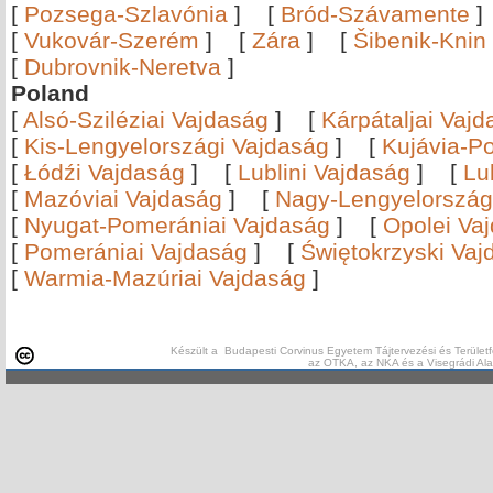
[
Pozsega-Szlavónia
]
[
Bród-Szávamente
[
Vukovár-Szerém
]
[
Zára
]
[
Šibenik-Knin
[
Dubrovnik-Neretva
]
Poland
[
Alsó-Sziléziai Vajdaság
]
[
Kárpátaljai Vaj
[
Kis-Lengyelországi Vajdaság
]
[
Kujávia-P
[
Łódźi Vajdaság
]
[
Lublini Vajdaság
]
[
Lu
[
Mazóviai Vajdaság
]
[
Nagy-Lengyelország
[
Nyugat-Pomerániai Vajdaság
]
[
Opolei Va
[
Pomerániai Vajdaság
]
[
Świętokrzyski Vaj
[
Warmia-Mazúriai Vajdaság
]
Készült a Budapesti Corvinus Egyetem Tájtervezési és Területf
az OTKA, az NKA és a Visegrádi Al