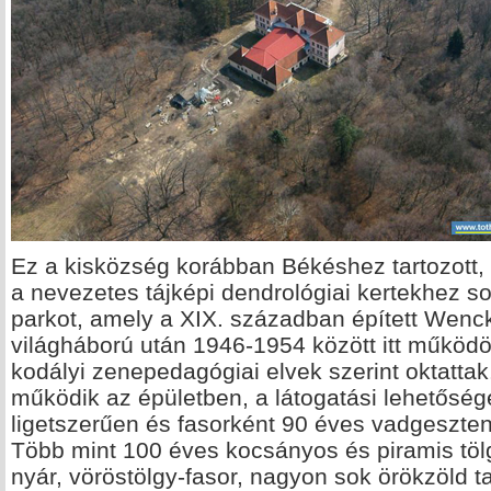
Ez a kisközség korábban Békéshez tartozott, 
a nevezetes tájképi dendrológiai kertekhez so
parkot, amely a XIX. században épített Wenckh
világháború után 1946-1954 között itt működöt
kodályi zenepedagógiai elvek szerint oktatta
működik az épületben, a látogatási lehetőséget
ligetszerűen és fasorként 90 éves vadgeszten
Több mint 100 éves kocsányos és piramis töl
nyár, vöröstölgy-fasor, nagyon sok örökzöld t