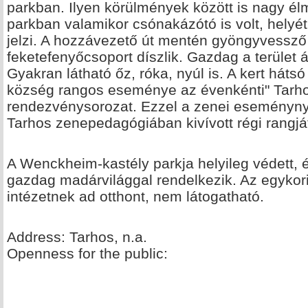
parkban. Ilyen körülmények között is nagy élmé
parkban valamikor csónakázótó is volt, hely
jelzi. A hozzávezető út mentén gyöngyvessző 
feketefenyőcsoport díszlik. Gazdag a terület á
Gyakran látható őz, róka, nyúl is. A kert hát
község rangos eseménye az évenkénti" Tarho
rendezvénysorozat. Ezzel a zenei eseménynyel
Tarhos zenepedagógiában kivívott régi rangjá
A Wenckheim-kastély parkja helyileg védett, 
gazdag madárvilággal rendelkezik. Az egykor
intézetnek ad otthont, nem látogatható.
Address: Tarhos, n.a.
Openness for the public: