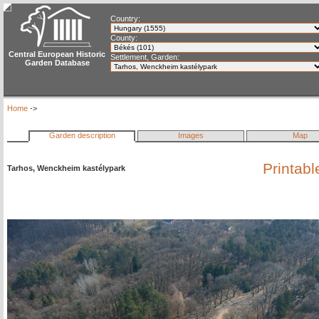
Country:
County:
Central European Historic
Settlement, Garden:
Garden Database
Home
->
Garden description
Images
Map
Printabl
Tarhos, Wenckheim kastélypark