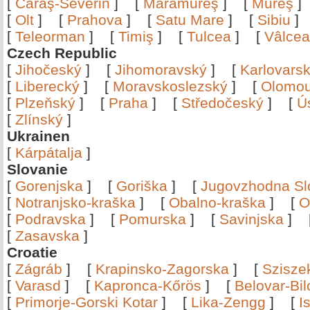
[
Caraş-Severin
]
[
Maramureş
]
[
Mureş
[
Olt
]
[
Prahova
]
[
Satu Mare
]
[
Sibiu
[
Teleorman
]
[
Timiş
]
[
Tulcea
]
[
Vâlce
Czech Republic
[
Jihočeský
]
[
Jihomoravský
]
[
Karlovars
[
Liberecký
]
[
Moravskoslezský
]
[
Olomo
[
Plzeňský
]
[
Praha
]
[
Středočeský
]
[
Ú
[
Zlínský
]
Ukrainen
[
Kárpátalja
]
Slovanie
[
Gorenjska
]
[
Goriška
]
[
Jugovzhodna Sl
[
Notranjsko-kraška
]
[
Obalno-kraška
]
[
O
[
Podravska
]
[
Pomurska
]
[
Savinjska
]
[
Zasavska
]
Croatie
[
Zágráb
]
[
Krapinsko-Zagorska
]
[
Szisze
[
Varasd
]
[
Kapronca-Kőrös
]
[
Belovar-Bi
[
Primorje-Gorski Kotar
]
[
Lika-Zengg
]
[
I