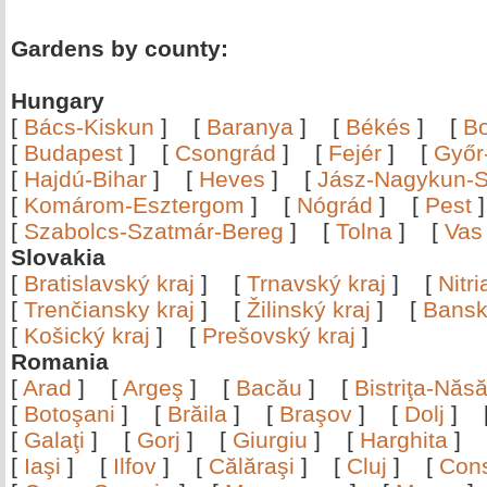
Gardens by county:
Hungary
[
Bács-Kiskun
]
[
Baranya
]
[
Békés
]
[
B
[
Budapest
]
[
Csongrád
]
[
Fejér
]
[
Győr
[
Hajdú-Bihar
]
[
Heves
]
[
Jász-Nagykun-S
[
Komárom-Esztergom
]
[
Nógrád
]
[
Pest
[
Szabolcs-Szatmár-Bereg
]
[
Tolna
]
[
Vas
Slovakia
[
Bratislavský kraj
]
[
Trnavský kraj
]
[
Nitr
[
Trenčiansky kraj
]
[
Žilinský kraj
]
[
Bansk
[
Košický kraj
]
[
Prešovský kraj
]
Romania
[
Arad
]
[
Argeş
]
[
Bacău
]
[
Bistriţa-Nă
[
Botoşani
]
[
Brăila
]
[
Braşov
]
[
Dolj
]
[
Galaţi
]
[
Gorj
]
[
Giurgiu
]
[
Harghita
]
[
Iaşi
]
[
Ilfov
]
[
Călăraşi
]
[
Cluj
]
[
Con