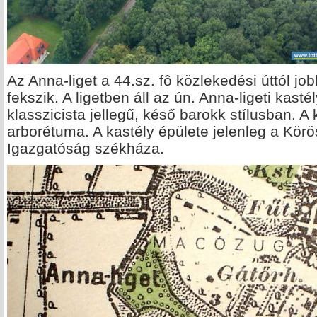
Az Anna-liget a 44.sz. fô közlekedési úttól job
fekszik. A ligetben áll az ún. Anna-ligeti kast
klasszicista jellegű, késő barokk stílusban. A
arborétuma. A kastély épülete jelenleg a Kö
Igazgatóság székháza.