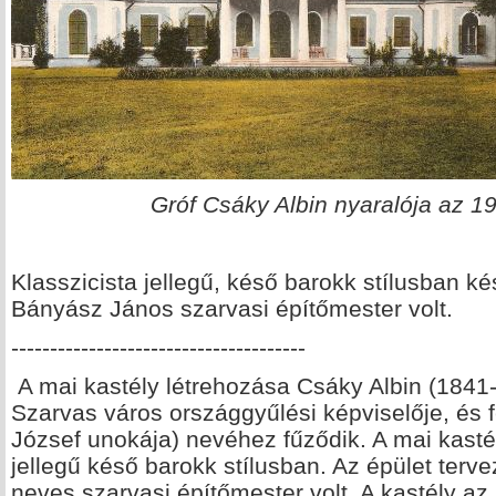
Gróf Csáky Albin nyaralója az 1
Klasszicista jellegű, késő barokk stílusban kés
Bányász János szarvasi építőmester volt.
--------------------------------------
A mai kastély létrehozása Csáky Albin (1841-
Szarvas város országgyűlési képviselője, és 
József unokája) nevéhez fűződik. A mai kasté
jellegű késő barokk stílusban. Az épület terv
neves szarvasi építőmester volt. A kastély a