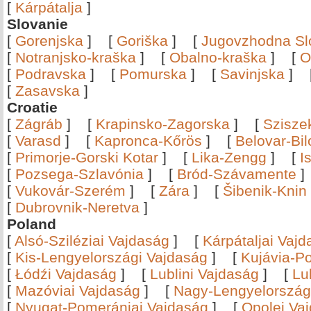
[
Kárpátalja
]
Slovanie
[
Gorenjska
]
[
Goriška
]
[
Jugovzhodna Sl
[
Notranjsko-kraška
]
[
Obalno-kraška
]
[
O
[
Podravska
]
[
Pomurska
]
[
Savinjska
]
[
Zasavska
]
Croatie
[
Zágráb
]
[
Krapinsko-Zagorska
]
[
Szisze
[
Varasd
]
[
Kapronca-Kőrös
]
[
Belovar-Bi
[
Primorje-Gorski Kotar
]
[
Lika-Zengg
]
[
I
[
Pozsega-Szlavónia
]
[
Bród-Szávamente
[
Vukovár-Szerém
]
[
Zára
]
[
Šibenik-Knin
[
Dubrovnik-Neretva
]
Poland
[
Alsó-Sziléziai Vajdaság
]
[
Kárpátaljai Vaj
[
Kis-Lengyelországi Vajdaság
]
[
Kujávia-P
[
Łódźi Vajdaság
]
[
Lublini Vajdaság
]
[
Lu
[
Mazóviai Vajdaság
]
[
Nagy-Lengyelország
[
Nyugat-Pomerániai Vajdaság
]
[
Opolei Va