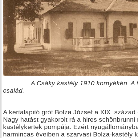
A Csáky kastély 1910 környékén. A t
család.
A kertalapitó gróf Bolza József a XIX. század e
Nagy hatást gyakorolt rá a hires schönbrunni n
kastélykertek pompája. Ezért nyugállományba
harmincas éveiben a szarvasi Bolza-kastély 