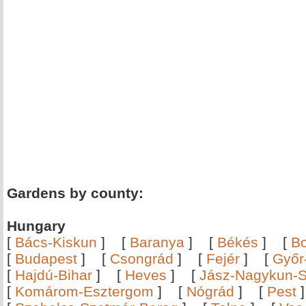
Gardens by county:
Hungary
[
Bács-Kiskun
]
[
Baranya
]
[
Békés
]
[
B
[
Budapest
]
[
Csongrád
]
[
Fejér
]
[
Győr
[
Hajdú-Bihar
]
[
Heves
]
[
Jász-Nagykun-S
[
Komárom-Esztergom
]
[
Nógrád
]
[
Pest