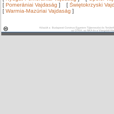
[
Pomerániai Vajdaság
]
[
Świętokrzyski Vaj
[
Warmia-Mazúriai Vajdaság
]
Készült a Budapesti Corvinus Egyetem Tájtervezési és Területf
az OTKA, az NKA és a Visegrádi Al