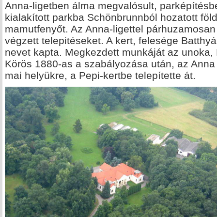
Anna-ligetben álma megvalósult, parképítésbe 
kialakított parkba Schönbrunnból hozatott föl
mamutfenyőt. Az Anna-ligettel párhuzamosan 
végzett telepitéseket. A kert, felesége Batthy
nevet kapta. Megkezdett munkáját az unoka, B
Körös 1880-as a szabályozása után, az Anna 
mai helyükre, a Pepi-kertbe telepítette át.