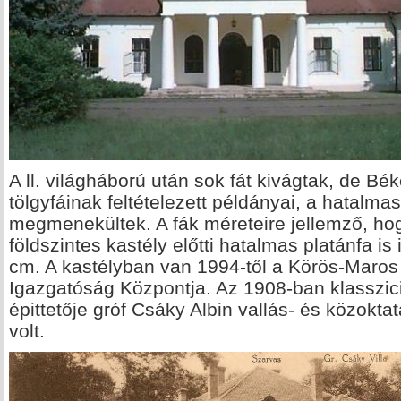
A ll. világháború után sok fát kivágtak, de 
tölgyfáinak feltételezett példányai, a hatal
megmenekültek. A fák méreteire jellemző, ho
földszintes kastély előtti hatalmas platánfa is
cm. A kastélyban van 1994-től a Körös-Maros
Igazgatóság Központja. Az 1908-ban klasszicis
épittetője gróf Csáky Albin vallás- és közokta
volt.