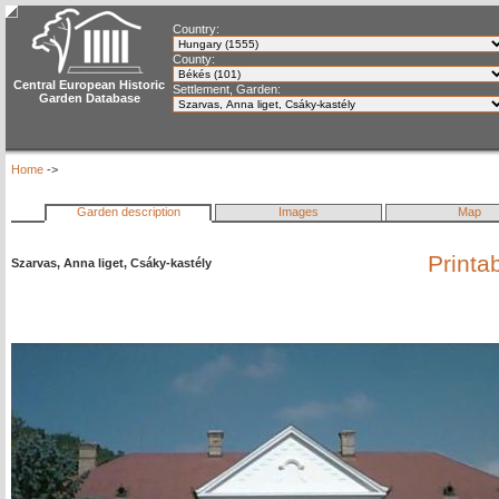
Country:
County:
Central European Historic
Settlement, Garden:
Garden Database
Home
->
Garden description
Images
Map
Printa
Szarvas, Anna liget, Csáky-kastély