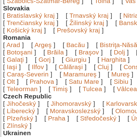
[
Szabolcs-Szatmár-Bereg
]
[
Tolna
]
[
Vas
Slovakia
[
Bratislavský kraj
]
[
Trnavský kraj
]
[
Nitr
[
Trenčiansky kraj
]
[
Žilinský kraj
]
[
Bansk
[
Košický kraj
]
[
Prešovský kraj
]
Romania
[
Arad
]
[
Argeş
]
[
Bacău
]
[
Bistriţa-Nă
[
Botoşani
]
[
Brăila
]
[
Braşov
]
[
Dolj
]
[
Galaţi
]
[
Gorj
]
[
Giurgiu
]
[
Harghita
]
[
Iaşi
]
[
Ilfov
]
[
Călăraşi
]
[
Cluj
]
[
Con
[
Caraş-Severin
]
[
Maramureş
]
[
Mureş
[
Olt
]
[
Prahova
]
[
Satu Mare
]
[
Sibiu
[
Teleorman
]
[
Timiş
]
[
Tulcea
]
[
Vâlce
Czech Republic
[
Jihočeský
]
[
Jihomoravský
]
[
Karlovars
[
Liberecký
]
[
Moravskoslezský
]
[
Olomo
[
Plzeňský
]
[
Praha
]
[
Středočeský
]
[
Ú
[
Zlínský
]
Ukrainen