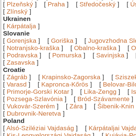
[
Plzeňský
]
[
Praha
]
[
Středočeský
]
[
Ú
[
Zlínský
]
Ukrainen
[
Kárpátalja
]
Slovanie
[
Gorenjska
]
[
Goriška
]
[
Jugovzhodna Sl
[
Notranjsko-kraška
]
[
Obalno-kraška
]
[
O
[
Podravska
]
[
Pomurska
]
[
Savinjska
]
[
Zasavska
]
Croatie
[
Zágráb
]
[
Krapinsko-Zagorska
]
[
Szisze
[
Varasd
]
[
Kapronca-Kőrös
]
[
Belovar-Bi
[
Primorje-Gorski Kotar
]
[
Lika-Zengg
]
[
I
[
Pozsega-Szlavónia
]
[
Bród-Szávamente
[
Vukovár-Szerém
]
[
Zára
]
[
Šibenik-Knin
[
Dubrovnik-Neretva
]
Poland
[
Alsó-Sziléziai Vajdaság
]
[
Kárpátaljai Vaj
[
Kis-Lengyelországi Vajdaság
]
[
Kujávia-P