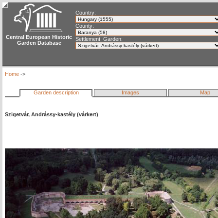
Country:
County:
Central European Historic
Settlement, Garden:
Garden Database
Home
->
Garden description
Images
Map
Szigetvár, Andrássy-kastély (várkert)