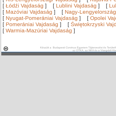
[
Łódźi Vajdaság
]
[
Lublini Vajdaság
]
[
Lu
[
Mazóviai Vajdaság
]
[
Nagy-Lengyelország
[
Nyugat-Pomerániai Vajdaság
]
[
Opolei Va
[
Pomerániai Vajdaság
]
[
Świętokrzyski Vaj
[
Warmia-Mazúriai Vajdaság
]
Készült a Budapesti Corvinus Egyetem Tájtervezési és Területf
az OTKA, az NKA és a Visegrádi Al