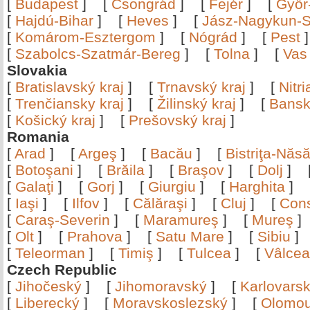
[
Budapest
]
[
Csongrád
]
[
Fejér
]
[
Győr
[
Hajdú-Bihar
]
[
Heves
]
[
Jász-Nagykun-S
[
Komárom-Esztergom
]
[
Nógrád
]
[
Pest
[
Szabolcs-Szatmár-Bereg
]
[
Tolna
]
[
Vas
Slovakia
[
Bratislavský kraj
]
[
Trnavský kraj
]
[
Nitr
[
Trenčiansky kraj
]
[
Žilinský kraj
]
[
Bansk
[
Košický kraj
]
[
Prešovský kraj
]
Romania
[
Arad
]
[
Argeş
]
[
Bacău
]
[
Bistriţa-Nă
[
Botoşani
]
[
Brăila
]
[
Braşov
]
[
Dolj
]
[
Galaţi
]
[
Gorj
]
[
Giurgiu
]
[
Harghita
]
[
Iaşi
]
[
Ilfov
]
[
Călăraşi
]
[
Cluj
]
[
Con
[
Caraş-Severin
]
[
Maramureş
]
[
Mureş
[
Olt
]
[
Prahova
]
[
Satu Mare
]
[
Sibiu
[
Teleorman
]
[
Timiş
]
[
Tulcea
]
[
Vâlce
Czech Republic
[
Jihočeský
]
[
Jihomoravský
]
[
Karlovars
[
Liberecký
]
[
Moravskoslezský
]
[
Olomo