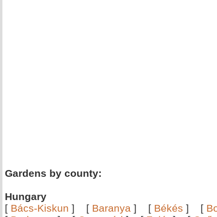
Gardens by county:
Hungary
[
Bács-Kiskun
]
[
Baranya
]
[
Békés
]
[
B