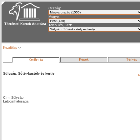
Ország:
Megye:
Történeti Kertek Adattára
Település, Kert:
Kezdőlap
->
Kertleírás
Képek
Térkép
Sülysáp, Sőtér-kastély és kertje
N
Cím: Sülysáp
Látogathatósága: