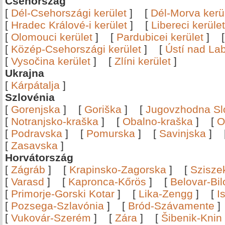
Csehország
[
Dél-Csehországi kerület
]
[
Dél-Morva kerü
[
Hradec Králové-i kerület
]
[
Libereci kerület
[
Olomouci kerület
]
[
Pardubicei kerület
]
[
Közép-Csehországi kerület
]
[
Ústí nad Lab
[
Vysočina kerület
]
[
Zlíni kerület
]
Ukrajna
[
Kárpátalja
]
Szlovénia
[
Gorenjska
]
[
Goriška
]
[
Jugovzhodna Sl
[
Notranjsko-kraška
]
[
Obalno-kraška
]
[
O
[
Podravska
]
[
Pomurska
]
[
Savinjska
]
[
Zasavska
]
Horvátország
[
Zágráb
]
[
Krapinsko-Zagorska
]
[
Szisze
[
Varasd
]
[
Kapronca-Kőrös
]
[
Belovar-Bi
[
Primorje-Gorski Kotar
]
[
Lika-Zengg
]
[
I
[
Pozsega-Szlavónia
]
[
Bród-Szávamente
[
Vukovár-Szerém
]
[
Zára
]
[
Šibenik-Knin