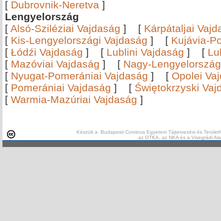
[
Dubrovnik-Neretva
]
Lengyelország
[
Alsó-Sziléziai Vajdaság
]
[
Kárpátaljai Vaj
[
Kis-Lengyelországi Vajdaság
]
[
Kujávia-P
[
Łódźi Vajdaság
]
[
Lublini Vajdaság
]
[
Lu
[
Mazóviai Vajdaság
]
[
Nagy-Lengyelország
[
Nyugat-Pomerániai Vajdaság
]
[
Opolei Va
[
Pomerániai Vajdaság
]
[
Świętokrzyski Vaj
[
Warmia-Mazúriai Vajdaság
]
Készült a Budapesti Corvinus Egyetem Tájtervezési és Területf
az OTKA, az NKA és a Visegrádi Al