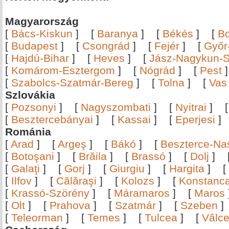
Magyarország
[
Bács-Kiskun
]
[
Baranya
]
[
Békés
]
[
B
[
Budapest
]
[
Csongrád
]
[
Fejér
]
[
Győr
[
Hajdú-Bihar
]
[
Heves
]
[
Jász-Nagykun-S
[
Komárom-Esztergom
]
[
Nógrád
]
[
Pest
[
Szabolcs-Szatmár-Bereg
]
[
Tolna
]
[
Vas
Szlovákia
[
Pozsonyi
]
[
Nagyszombati
]
[
Nyitrai
]
[
Besztercebányai
]
[
Kassai
]
[
Eperjesi
Románia
[
Arad
]
[
Argeş
]
[
Bákó
]
[
Beszterce-N
[
Botoşani
]
[
Brăila
]
[
Brassó
]
[
Dolj
]
[
Galaţi
]
[
Gorj
]
[
Giurgiu
]
[
Hargita
]
[
[
Ilfov
]
[
Călăraşi
]
[
Kolozs
]
[
Konstanc
[
Krassó-Szörény
]
[
Máramaros
]
[
Maros
[
Olt
]
[
Prahova
]
[
Szatmár
]
[
Szeben
[
Teleorman
]
[
Temes
]
[
Tulcea
]
[
Vâlc