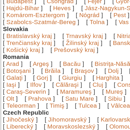
[
Budapest
]
[
Csongrád
]
[
Fejér
]
[
Győr
[
Hajdú-Bihar
]
[
Heves
]
[
Jász-Nagykun-S
[
Komárom-Esztergom
]
[
Nógrád
]
[
Pest
[
Szabolcs-Szatmár-Bereg
]
[
Tolna
]
[
Vas
Slovakia
[
Bratislavský kraj
]
[
Trnavský kraj
]
[
Nitr
[
Trenčiansky kraj
]
[
Žilinský kraj
]
[
Bansk
[
Košický kraj
]
[
Prešovský kraj
]
Romania
[
Arad
]
[
Argeş
]
[
Bacău
]
[
Bistriţa-Nă
[
Botoşani
]
[
Brăila
]
[
Braşov
]
[
Dolj
]
[
Galaţi
]
[
Gorj
]
[
Giurgiu
]
[
Harghita
]
[
Iaşi
]
[
Ilfov
]
[
Călăraşi
]
[
Cluj
]
[
Con
[
Caraş-Severin
]
[
Maramureş
]
[
Mureş
[
Olt
]
[
Prahova
]
[
Satu Mare
]
[
Sibiu
[
Teleorman
]
[
Timiş
]
[
Tulcea
]
[
Vâlce
Czech Republic
[
Jihočeský
]
[
Jihomoravský
]
[
Karlovars
[
Liberecký
]
[
Moravskoslezský
]
[
Olomo