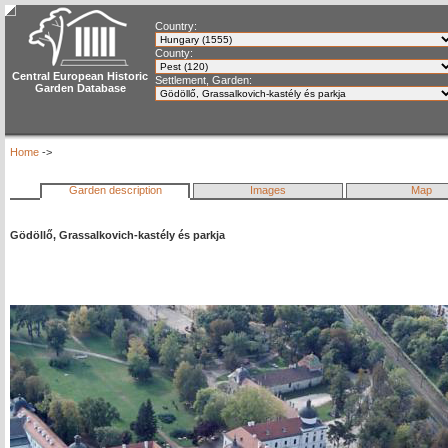
Country:
County:
Central European Historic
Settlement, Garden:
Garden Database
Home
->
Garden description
Images
Map
Gödöllő, Grassalkovich-kastély és parkja