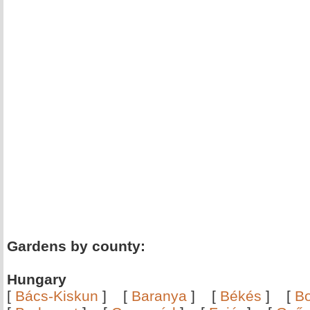
Gardens by county:
Hungary
[
Bács-Kiskun
]
[
Baranya
]
[
Békés
]
[
B