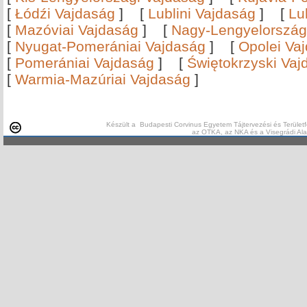
[
Łódźi Vajdaság
]
[
Lublini Vajdaság
]
[
Lu
[
Mazóviai Vajdaság
]
[
Nagy-Lengyelország
[
Nyugat-Pomerániai Vajdaság
]
[
Opolei Va
[
Pomerániai Vajdaság
]
[
Świętokrzyski Vaj
[
Warmia-Mazúriai Vajdaság
]
Készült a Budapesti Corvinus Egyetem Tájtervezési és Területf
az OTKA, az NKA és a Visegrádi Al