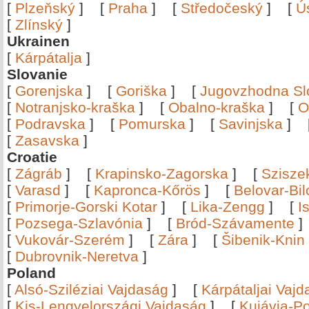
[
Plzeňský
]
[
Praha
]
[
Středočeský
]
[
Ú
[
Zlínský
]
Ukrainen
[
Kárpátalja
]
Slovanie
[
Gorenjska
]
[
Goriška
]
[
Jugovzhodna Sl
[
Notranjsko-kraška
]
[
Obalno-kraška
]
[
O
[
Podravska
]
[
Pomurska
]
[
Savinjska
]
[
Zasavska
]
Croatie
[
Zágráb
]
[
Krapinsko-Zagorska
]
[
Szisze
[
Varasd
]
[
Kapronca-Kőrös
]
[
Belovar-Bi
[
Primorje-Gorski Kotar
]
[
Lika-Zengg
]
[
I
[
Pozsega-Szlavónia
]
[
Bród-Szávamente
[
Vukovár-Szerém
]
[
Zára
]
[
Šibenik-Knin
[
Dubrovnik-Neretva
]
Poland
[
Alsó-Sziléziai Vajdaság
]
[
Kárpátaljai Vaj
[
Kis-Lengyelországi Vajdaság
]
[
Kujávia-P