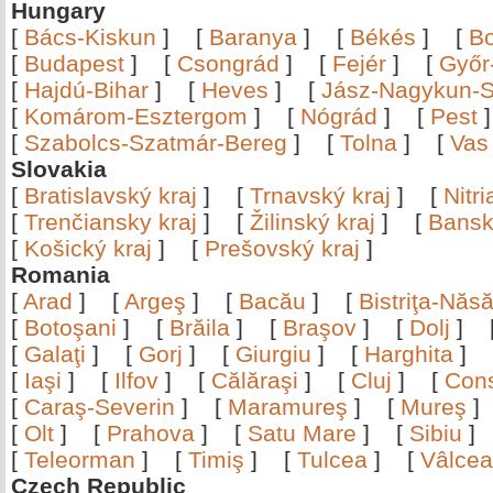
Hungary
[
Bács-Kiskun
]
[
Baranya
]
[
Békés
]
[
B
[
Budapest
]
[
Csongrád
]
[
Fejér
]
[
Győr
[
Hajdú-Bihar
]
[
Heves
]
[
Jász-Nagykun-S
[
Komárom-Esztergom
]
[
Nógrád
]
[
Pest
[
Szabolcs-Szatmár-Bereg
]
[
Tolna
]
[
Vas
Slovakia
[
Bratislavský kraj
]
[
Trnavský kraj
]
[
Nitr
[
Trenčiansky kraj
]
[
Žilinský kraj
]
[
Bansk
[
Košický kraj
]
[
Prešovský kraj
]
Romania
[
Arad
]
[
Argeş
]
[
Bacău
]
[
Bistriţa-Nă
[
Botoşani
]
[
Brăila
]
[
Braşov
]
[
Dolj
]
[
Galaţi
]
[
Gorj
]
[
Giurgiu
]
[
Harghita
]
[
Iaşi
]
[
Ilfov
]
[
Călăraşi
]
[
Cluj
]
[
Con
[
Caraş-Severin
]
[
Maramureş
]
[
Mureş
[
Olt
]
[
Prahova
]
[
Satu Mare
]
[
Sibiu
[
Teleorman
]
[
Timiş
]
[
Tulcea
]
[
Vâlce
Czech Republic