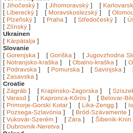
[
Jihočeský
]
[
Jihomoravský
]
[
Karlovars
[
Liberecký
]
[
Moravskoslezský
]
[
Olomo
[
Plzeňský
]
[
Praha
]
[
Středočeský
]
[
Ú
[
Zlínský
]
Ukrainen
[
Kárpátalja
]
Slovanie
[
Gorenjska
]
[
Goriška
]
[
Jugovzhodna Sl
[
Notranjsko-kraška
]
[
Obalno-kraška
]
[
O
[
Podravska
]
[
Pomurska
]
[
Savinjska
]
[
Zasavska
]
Croatie
[
Zágráb
]
[
Krapinsko-Zagorska
]
[
Szisze
[
Varasd
]
[
Kapronca-Kőrös
]
[
Belovar-Bi
[
Primorje-Gorski Kotar
]
[
Lika-Zengg
]
[
I
[
Pozsega-Szlavónia
]
[
Bród-Szávamente
[
Vukovár-Szerém
]
[
Zára
]
[
Šibenik-Knin
[
Dubrovnik-Neretva
]