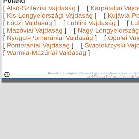
Poland
[
Alsó-Sziléziai Vajdaság
]
[
Kárpátaljai Vaj
[
Kis-Lengyelországi Vajdaság
]
[
Kujávia-P
[
Łódźi Vajdaság
]
[
Lublini Vajdaság
]
[
Lu
[
Mazóviai Vajdaság
]
[
Nagy-Lengyelország
[
Nyugat-Pomerániai Vajdaság
]
[
Opolei Va
[
Pomerániai Vajdaság
]
[
Świętokrzyski Vaj
[
Warmia-Mazúriai Vajdaság
]
Készült a Budapesti Corvinus Egyetem Tájtervezési és Területf
az OTKA, az NKA és a Visegrádi Al