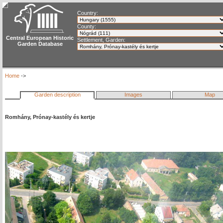
Country:
County:
Central European Historic
Settlement, Garden:
Garden Database
Home
->
Garden description
Images
Map
Romhány, Prónay-kastély és kertje