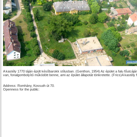
A kastély 1770 táján épült későbarokk stílusban. (Genthon, 1954) Az épület a falu főutcájá
van, fonalgombolyító működött benne, ami az épület állapotát tönkretette. (Frics)A kastély fe
Address: Romhány, Kossuth út 70.
Openness for the public: