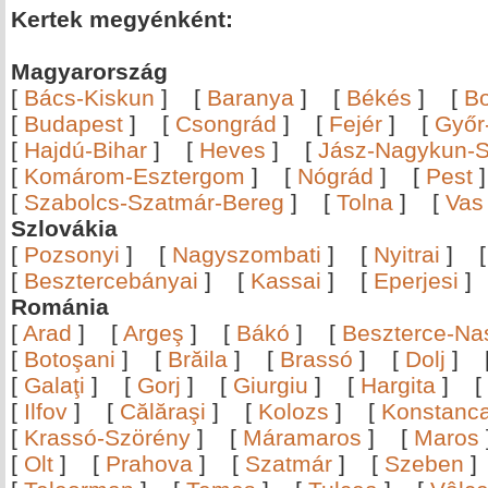
Kertek megyénként:
Magyarország
[
Bács-Kiskun
]
[
Baranya
]
[
Békés
]
[
B
[
Budapest
]
[
Csongrád
]
[
Fejér
]
[
Győr
[
Hajdú-Bihar
]
[
Heves
]
[
Jász-Nagykun-S
[
Komárom-Esztergom
]
[
Nógrád
]
[
Pest
[
Szabolcs-Szatmár-Bereg
]
[
Tolna
]
[
Vas
Szlovákia
[
Pozsonyi
]
[
Nagyszombati
]
[
Nyitrai
]
[
Besztercebányai
]
[
Kassai
]
[
Eperjesi
Románia
[
Arad
]
[
Argeş
]
[
Bákó
]
[
Beszterce-N
[
Botoşani
]
[
Brăila
]
[
Brassó
]
[
Dolj
]
[
Galaţi
]
[
Gorj
]
[
Giurgiu
]
[
Hargita
]
[
[
Ilfov
]
[
Călăraşi
]
[
Kolozs
]
[
Konstanc
[
Krassó-Szörény
]
[
Máramaros
]
[
Maros
[
Olt
]
[
Prahova
]
[
Szatmár
]
[
Szeben