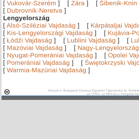
[
Vukovár-Szerém
]
[
Zára
]
[
Šibenik-Knin
[
Dubrovnik-Neretva
]
Lengyelország
[
Alsó-Sziléziai Vajdaság
]
[
Kárpátaljai Vaj
[
Kis-Lengyelországi Vajdaság
]
[
Kujávia-P
[
Łódźi Vajdaság
]
[
Lublini Vajdaság
]
[
Lu
[
Mazóviai Vajdaság
]
[
Nagy-Lengyelország
[
Nyugat-Pomerániai Vajdaság
]
[
Opolei Va
[
Pomerániai Vajdaság
]
[
Świętokrzyski Vaj
[
Warmia-Mazúriai Vajdaság
]
Készült a Budapesti Corvinus Egyetem Tájtervezési és Területf
az OTKA, az NKA és a Visegrádi Al