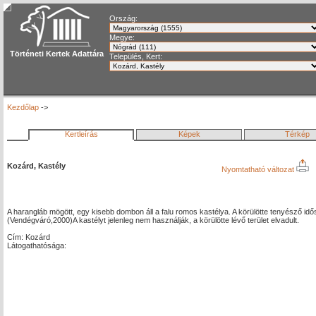
Ország:
Megye:
Történeti Kertek Adattára
Település, Kert:
Kezdőlap
->
Kertleírás
Képek
Térkép
Kozárd, Kastély
Nyomtatható változat
A harangláb mögött, egy kisebb dombon áll a falu romos kastélya. A körülötte tenyésző idős
(Vendégváró,2000)A kastélyt jelenleg nem használják, a körülötte lévő terület elvadult.
Cím: Kozárd
Látogathatósága: