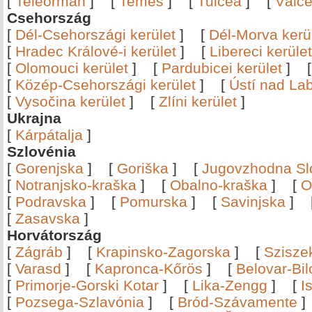
[
Teleorman
]
[
Temes
]
[
Tulcea
]
[
Vâlc
Csehország
[
Dél-Csehországi kerület
]
[
Dél-Morva kerü
[
Hradec Králové-i kerület
]
[
Libereci kerület
[
Olomouci kerület
]
[
Pardubicei kerület
]
[
Közép-Csehországi kerület
]
[
Ústí nad Lab
[
Vysočina kerület
]
[
Zlíni kerület
]
Ukrajna
[
Kárpátalja
]
Szlovénia
[
Gorenjska
]
[
Goriška
]
[
Jugovzhodna Sl
[
Notranjsko-kraška
]
[
Obalno-kraška
]
[
O
[
Podravska
]
[
Pomurska
]
[
Savinjska
]
[
Zasavska
]
Horvátország
[
Zágráb
]
[
Krapinsko-Zagorska
]
[
Szisze
[
Varasd
]
[
Kapronca-Kőrös
]
[
Belovar-Bi
[
Primorje-Gorski Kotar
]
[
Lika-Zengg
]
[
I
[
Pozsega-Szlavónia
]
[
Bród-Szávamente