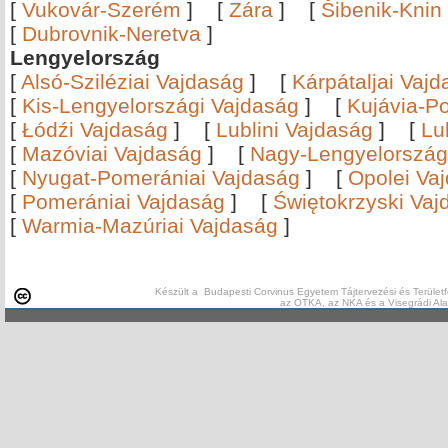
[
Vukovár-Szerém
]
[
Zára
]
[
Šibenik-Knin
[
Dubrovnik-Neretva
]
Lengyelország
[
Alsó-Sziléziai Vajdaság
]
[
Kárpátaljai Vaj
[
Kis-Lengyelországi Vajdaság
]
[
Kujávia-P
[
Łódźi Vajdaság
]
[
Lublini Vajdaság
]
[
Lu
[
Mazóviai Vajdaság
]
[
Nagy-Lengyelország
[
Nyugat-Pomerániai Vajdaság
]
[
Opolei Va
[
Pomerániai Vajdaság
]
[
Świętokrzyski Vaj
[
Warmia-Mazúriai Vajdaság
]
Készült a Budapesti Corvinus Egyetem Tájtervezési és Területf
az OTKA, az NKA és a Visegrádi Al