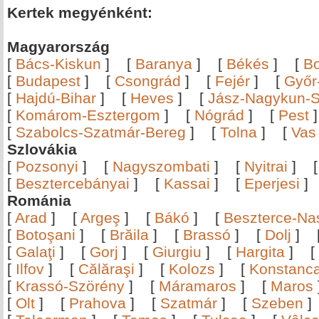
Kertek megyénként:
Magyarország
[
Bács-Kiskun
]
[
Baranya
]
[
Békés
]
[
B
[
Budapest
]
[
Csongrád
]
[
Fejér
]
[
Győr
[
Hajdú-Bihar
]
[
Heves
]
[
Jász-Nagykun-S
[
Komárom-Esztergom
]
[
Nógrád
]
[
Pest
[
Szabolcs-Szatmár-Bereg
]
[
Tolna
]
[
Vas
Szlovákia
[
Pozsonyi
]
[
Nagyszombati
]
[
Nyitrai
]
[
Besztercebányai
]
[
Kassai
]
[
Eperjesi
Románia
[
Arad
]
[
Argeş
]
[
Bákó
]
[
Beszterce-N
[
Botoşani
]
[
Brăila
]
[
Brassó
]
[
Dolj
]
[
Galaţi
]
[
Gorj
]
[
Giurgiu
]
[
Hargita
]
[
[
Ilfov
]
[
Călăraşi
]
[
Kolozs
]
[
Konstanc
[
Krassó-Szörény
]
[
Máramaros
]
[
Maros
[
Olt
]
[
Prahova
]
[
Szatmár
]
[
Szeben