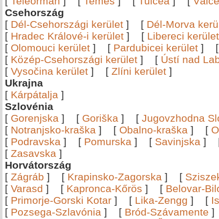
[
Teleorman
]
[
Temes
]
[
Tulcea
]
[
Vâlc
Csehország
[
Dél-Csehországi kerület
]
[
Dél-Morva kerü
[
Hradec Králové-i kerület
]
[
Libereci kerület
[
Olomouci kerület
]
[
Pardubicei kerület
]
[
Közép-Csehországi kerület
]
[
Ústí nad Lab
[
Vysočina kerület
]
[
Zlíni kerület
]
Ukrajna
[
Kárpátalja
]
Szlovénia
[
Gorenjska
]
[
Goriška
]
[
Jugovzhodna Sl
[
Notranjsko-kraška
]
[
Obalno-kraška
]
[
O
[
Podravska
]
[
Pomurska
]
[
Savinjska
]
[
Zasavska
]
Horvátország
[
Zágráb
]
[
Krapinsko-Zagorska
]
[
Szisze
[
Varasd
]
[
Kapronca-Kőrös
]
[
Belovar-Bi
[
Primorje-Gorski Kotar
]
[
Lika-Zengg
]
[
I
[
Pozsega-Szlavónia
]
[
Bród-Szávamente