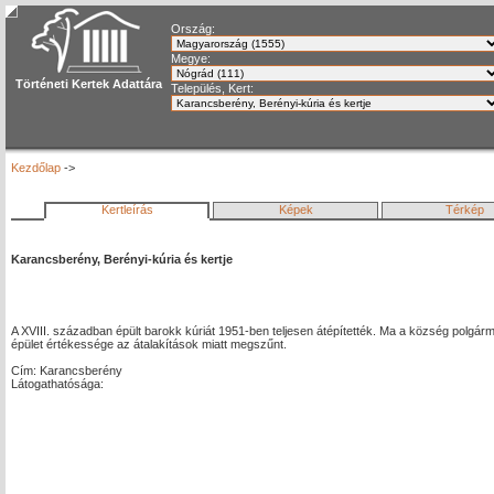
Ország:
Megye:
Történeti Kertek Adattára
Település, Kert:
Kezdőlap
->
Kertleírás
Képek
Térkép
Karancsberény, Berényi-kúria és kertje
A XVIII. században épült barokk kúriát 1951-ben teljesen átépítették. Ma a község polg
épület értékessége az átalakítások miatt megszűnt.
Cím: Karancsberény
Látogathatósága: