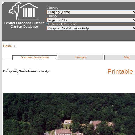
Country:
County:
Central European Historic
Settlement, Garden:
Garden Database
Home
->
Garden description
Images
Map
Printable
Diósjenő, Sváb-kúria és kertje