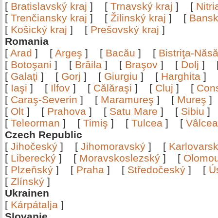
[
Bratislavský kraj
]
[
Trnavský kraj
]
[
Nitr
[
Trenčiansky kraj
]
[
Žilinský kraj
]
[
Bansk
[
Košický kraj
]
[
Prešovský kraj
]
Romania
[
Arad
]
[
Argeş
]
[
Bacău
]
[
Bistriţa-Nă
[
Botoşani
]
[
Brăila
]
[
Braşov
]
[
Dolj
]
[
Galaţi
]
[
Gorj
]
[
Giurgiu
]
[
Harghita
]
[
Iaşi
]
[
Ilfov
]
[
Călăraşi
]
[
Cluj
]
[
Con
[
Caraş-Severin
]
[
Maramureş
]
[
Mureş
[
Olt
]
[
Prahova
]
[
Satu Mare
]
[
Sibiu
[
Teleorman
]
[
Timiş
]
[
Tulcea
]
[
Vâlce
Czech Republic
[
Jihočeský
]
[
Jihomoravský
]
[
Karlovars
[
Liberecký
]
[
Moravskoslezský
]
[
Olomo
[
Plzeňský
]
[
Praha
]
[
Středočeský
]
[
Ú
[
Zlínský
]
Ukrainen
[
Kárpátalja
]
Slovanie