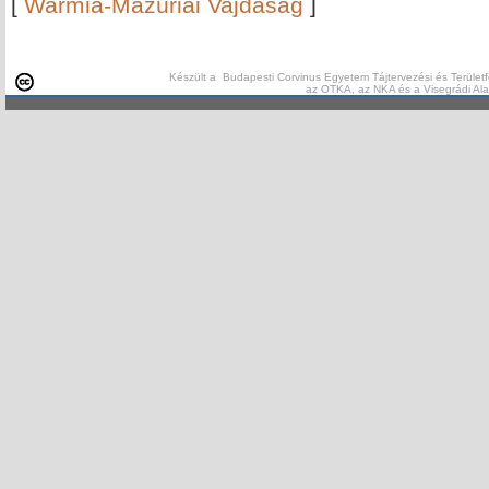
[
Warmia-Mazúriai Vajdaság
]
Készült a Budapesti Corvinus Egyetem Tájtervezési és Területf
az OTKA, az NKA és a Visegrádi Al