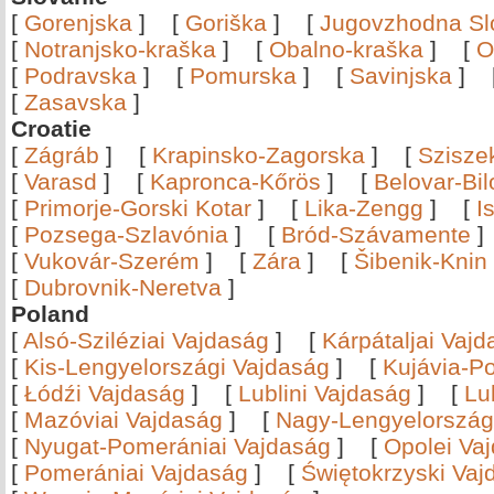
[
Gorenjska
]
[
Goriška
]
[
Jugovzhodna Sl
[
Notranjsko-kraška
]
[
Obalno-kraška
]
[
O
[
Podravska
]
[
Pomurska
]
[
Savinjska
]
[
Zasavska
]
Croatie
[
Zágráb
]
[
Krapinsko-Zagorska
]
[
Szisze
[
Varasd
]
[
Kapronca-Kőrös
]
[
Belovar-Bi
[
Primorje-Gorski Kotar
]
[
Lika-Zengg
]
[
I
[
Pozsega-Szlavónia
]
[
Bród-Szávamente
[
Vukovár-Szerém
]
[
Zára
]
[
Šibenik-Knin
[
Dubrovnik-Neretva
]
Poland
[
Alsó-Sziléziai Vajdaság
]
[
Kárpátaljai Vaj
[
Kis-Lengyelországi Vajdaság
]
[
Kujávia-P
[
Łódźi Vajdaság
]
[
Lublini Vajdaság
]
[
Lu
[
Mazóviai Vajdaság
]
[
Nagy-Lengyelország
[
Nyugat-Pomerániai Vajdaság
]
[
Opolei Va
[
Pomerániai Vajdaság
]
[
Świętokrzyski Vaj