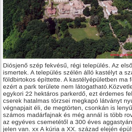
Diósjenő szép fekvésű, régi település. Az els
ismertek. A település szélén álló kastélyt a 
földbirtokos építtette. A kastélyépületben m
ezért a park területe nem látogatható.Közvetl
egykori 22 hektáros parkerdő, ezt érdemes fel
cserek hatalmas törzsei megkapó látványt ny
végnapjait éli, de megtörten, csonkán is leny
számos madárfajnak és még annál is több rovar
az egyéves csemetétől a 300 éves aggastyán
jelen van. xx A kúria a XX. század elején épül