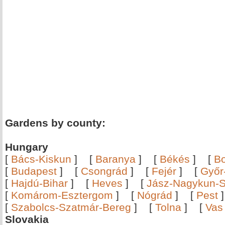
Gardens by county:
Hungary
[
Bács-Kiskun
]
[
Baranya
]
[
Békés
]
[
B
[
Budapest
]
[
Csongrád
]
[
Fejér
]
[
Győr
[
Hajdú-Bihar
]
[
Heves
]
[
Jász-Nagykun-S
[
Komárom-Esztergom
]
[
Nógrád
]
[
Pest
[
Szabolcs-Szatmár-Bereg
]
[
Tolna
]
[
Vas
Slovakia