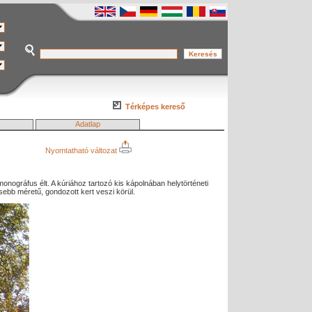
Térképes kereső
Adatlap
Nyomtatható változat
monográfus élt. A kúriához tartozó kis kápolnában helytörténeti
isebb méretű, gondozott kert veszi körül.