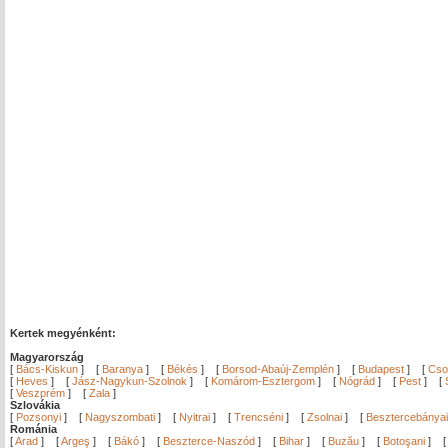
Kertek megyénként:
Magyarország
[
Bács-Kiskun
]
[
Baranya
]
[
Békés
]
[
Borsod-Abaúj-Zemplén
]
[
Budapest
]
[
Cso
[
Heves
]
[
Jász-Nagykun-Szolnok
]
[
Komárom-Esztergom
]
[
Nógrád
]
[
Pest
]
[
[
Veszprém
]
[
Zala
]
Szlovákia
[
Pozsonyi
]
[
Nagyszombati
]
[
Nyitrai
]
[
Trencséni
]
[
Zsolnai
]
[
Besztercebányai
Románia
[
Arad
]
[
Argeş
]
[
Bákó
]
[
Beszterce-Naszód
]
[
Bihar
]
[
Buzău
]
[
Botoşani
]