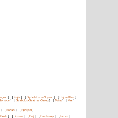
ngrád
]
[
Fejér
]
[
Győr-Moson-Sopron
]
[
Hajdú-Bihar
]
Somogy
]
[
Szabolcs-Szatmár-Bereg
]
[
Tolna
]
[
Vas
]
]
[
Kassai
]
[
Eperjesi
]
[
Brăila
]
[
Brassó
]
[
Dolj
]
[
Dâmboviţa
]
[
Fehér
]