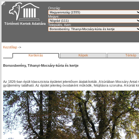
Ország:
Megye:
Történeti Kertek Adattára
Település, Kert:
Kezdőlap
->
Kertleírás
Képek
Térkép
Borsosberény, Tihanyi-Mocsáry-kúria és kertje
Az 1826-ban épült klasszicista épületet jelentősen átalakították. A kúriában Mocsáry Antal 
gyűjtemény található. Az épület jelenleg óvodaként működik, felújításra szorulna. A kúriát k