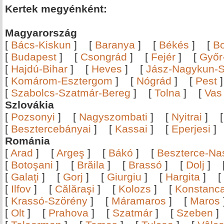
Kertek megyénként:
Magyarország
[
Bács-Kiskun
]
[
Baranya
]
[
Békés
]
[
B
[
Budapest
]
[
Csongrád
]
[
Fejér
]
[
Győr
[
Hajdú-Bihar
]
[
Heves
]
[
Jász-Nagykun-S
[
Komárom-Esztergom
]
[
Nógrád
]
[
Pest
[
Szabolcs-Szatmár-Bereg
]
[
Tolna
]
[
Vas
Szlovákia
[
Pozsonyi
]
[
Nagyszombati
]
[
Nyitrai
]
[
Besztercebányai
]
[
Kassai
]
[
Eperjesi
Románia
[
Arad
]
[
Argeş
]
[
Bákó
]
[
Beszterce-N
[
Botoşani
]
[
Brăila
]
[
Brassó
]
[
Dolj
]
[
Galaţi
]
[
Gorj
]
[
Giurgiu
]
[
Hargita
]
[
[
Ilfov
]
[
Călăraşi
]
[
Kolozs
]
[
Konstanc
[
Krassó-Szörény
]
[
Máramaros
]
[
Maros
[
Olt
]
[
Prahova
]
[
Szatmár
]
[
Szeben