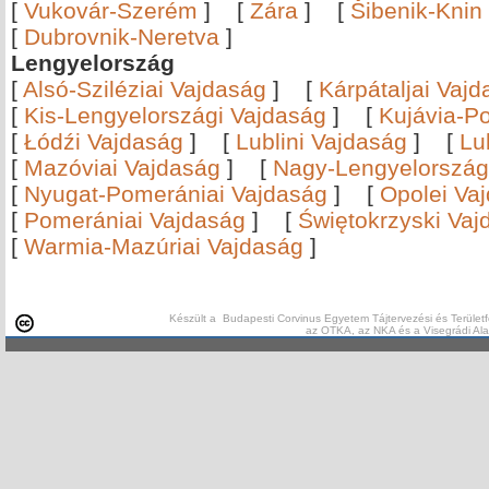
[
Vukovár-Szerém
]
[
Zára
]
[
Šibenik-Knin
[
Dubrovnik-Neretva
]
Lengyelország
[
Alsó-Sziléziai Vajdaság
]
[
Kárpátaljai Vaj
[
Kis-Lengyelországi Vajdaság
]
[
Kujávia-P
[
Łódźi Vajdaság
]
[
Lublini Vajdaság
]
[
Lu
[
Mazóviai Vajdaság
]
[
Nagy-Lengyelország
[
Nyugat-Pomerániai Vajdaság
]
[
Opolei Va
[
Pomerániai Vajdaság
]
[
Świętokrzyski Vaj
[
Warmia-Mazúriai Vajdaság
]
Készült a Budapesti Corvinus Egyetem Tájtervezési és Területf
az OTKA, az NKA és a Visegrádi Al