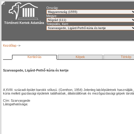
Ország:
Megye:
Történeti Kertek Adattára
Település, Kert:
Kezdőlap
->
Kertleírás
Képek
Térkép
Szarvasgede, Ligárd-Pethő-kúria és kertje
A XVIII. századi épület barokk stílusú. (Genthon, 1954) Jelenleg lakóépületnek használják, 
kúria mellett gazdasági épületek találhatóak, állatistállónak és mezőgazdasági gépek tárol
Cím: Szarvasgede
Látogathatósága: