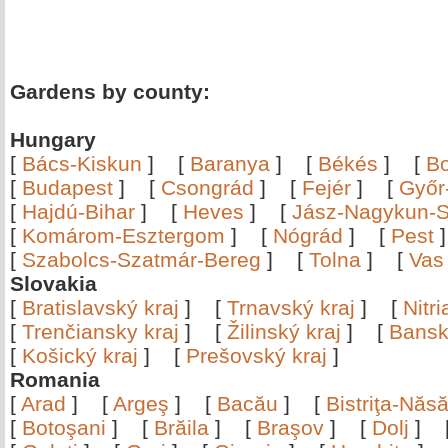
Gardens by county:
Hungary
[
Bács-Kiskun
]
[
Baranya
]
[
Békés
]
[
B
[
Budapest
]
[
Csongrád
]
[
Fejér
]
[
Győr
[
Hajdú-Bihar
]
[
Heves
]
[
Jász-Nagykun-S
[
Komárom-Esztergom
]
[
Nógrád
]
[
Pest
[
Szabolcs-Szatmár-Bereg
]
[
Tolna
]
[
Vas
Slovakia
[
Bratislavský kraj
]
[
Trnavský kraj
]
[
Nitr
[
Trenčiansky kraj
]
[
Žilinský kraj
]
[
Bansk
[
Košický kraj
]
[
Prešovský kraj
]
Romania
[
Arad
]
[
Argeş
]
[
Bacău
]
[
Bistriţa-Nă
[
Botoşani
]
[
Brăila
]
[
Braşov
]
[
Dolj
]