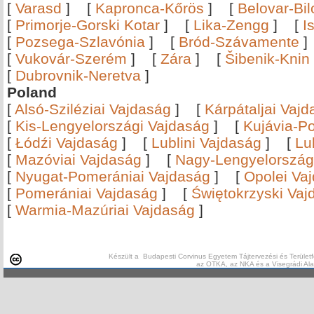
[
Varasd
]
[
Kapronca-Kőrös
]
[
Belovar-Bi
[
Primorje-Gorski Kotar
]
[
Lika-Zengg
]
[
I
[
Pozsega-Szlavónia
]
[
Bród-Szávamente
[
Vukovár-Szerém
]
[
Zára
]
[
Šibenik-Knin
[
Dubrovnik-Neretva
]
Poland
[
Alsó-Sziléziai Vajdaság
]
[
Kárpátaljai Vaj
[
Kis-Lengyelországi Vajdaság
]
[
Kujávia-P
[
Łódźi Vajdaság
]
[
Lublini Vajdaság
]
[
Lu
[
Mazóviai Vajdaság
]
[
Nagy-Lengyelország
[
Nyugat-Pomerániai Vajdaság
]
[
Opolei Va
[
Pomerániai Vajdaság
]
[
Świętokrzyski Vaj
[
Warmia-Mazúriai Vajdaság
]
Készült a Budapesti Corvinus Egyetem Tájtervezési és Területf
az OTKA, az NKA és a Visegrádi Al