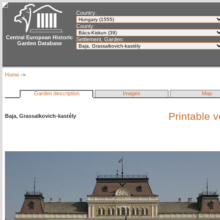
Country:
County:
Central European Historic
Settlement, Garden:
Garden Database
Home
->
Garden description
Images
Map
Printable 
Baja, Grassalkovich-kastély