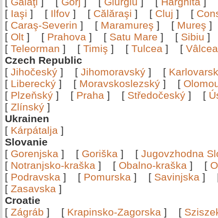
[
Galaţi
]
[
Gorj
]
[
Giurgiu
]
[
Harghita
]
[
Iaşi
]
[
Ilfov
]
[
Călăraşi
]
[
Cluj
]
[
Con
[
Caraş-Severin
]
[
Maramureş
]
[
Mureş
[
Olt
]
[
Prahova
]
[
Satu Mare
]
[
Sibiu
[
Teleorman
]
[
Timiş
]
[
Tulcea
]
[
Vâlce
Czech Republic
[
Jihočeský
]
[
Jihomoravský
]
[
Karlovars
[
Liberecký
]
[
Moravskoslezský
]
[
Olomo
[
Plzeňský
]
[
Praha
]
[
Středočeský
]
[
Ú
[
Zlínský
]
Ukrainen
[
Kárpátalja
]
Slovanie
[
Gorenjska
]
[
Goriška
]
[
Jugovzhodna Sl
[
Notranjsko-kraška
]
[
Obalno-kraška
]
[
O
[
Podravska
]
[
Pomurska
]
[
Savinjska
]
[
Zasavska
]
Croatie
[
Zágráb
]
[
Krapinsko-Zagorska
]
[
Szisze