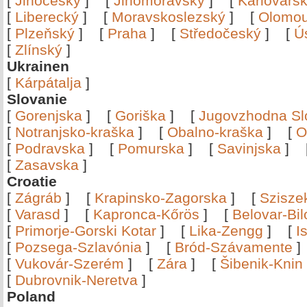
[
Jihočeský
]
[
Jihomoravský
]
[
Karlovars
[
Liberecký
]
[
Moravskoslezský
]
[
Olomo
[
Plzeňský
]
[
Praha
]
[
Středočeský
]
[
Ú
[
Zlínský
]
Ukrainen
[
Kárpátalja
]
Slovanie
[
Gorenjska
]
[
Goriška
]
[
Jugovzhodna Sl
[
Notranjsko-kraška
]
[
Obalno-kraška
]
[
O
[
Podravska
]
[
Pomurska
]
[
Savinjska
]
[
Zasavska
]
Croatie
[
Zágráb
]
[
Krapinsko-Zagorska
]
[
Szisze
[
Varasd
]
[
Kapronca-Kőrös
]
[
Belovar-Bi
[
Primorje-Gorski Kotar
]
[
Lika-Zengg
]
[
I
[
Pozsega-Szlavónia
]
[
Bród-Szávamente
[
Vukovár-Szerém
]
[
Zára
]
[
Šibenik-Knin
[
Dubrovnik-Neretva
]
Poland