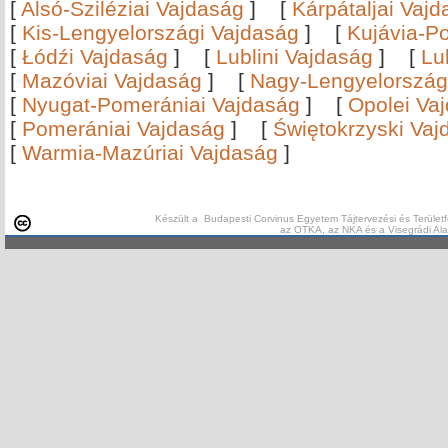
[
Alsó-Sziléziai Vajdaság
]
[
Kárpátaljai Vaj
[
Kis-Lengyelországi Vajdaság
]
[
Kujávia-P
[
Łódźi Vajdaság
]
[
Lublini Vajdaság
]
[
Lu
[
Mazóviai Vajdaság
]
[
Nagy-Lengyelország
[
Nyugat-Pomerániai Vajdaság
]
[
Opolei Va
[
Pomerániai Vajdaság
]
[
Świętokrzyski Vaj
[
Warmia-Mazúriai Vajdaság
]
Készült a Budapesti Corvinus Egyetem Tájtervezési és Területf
az OTKA, az NKA és a Visegrádi Al