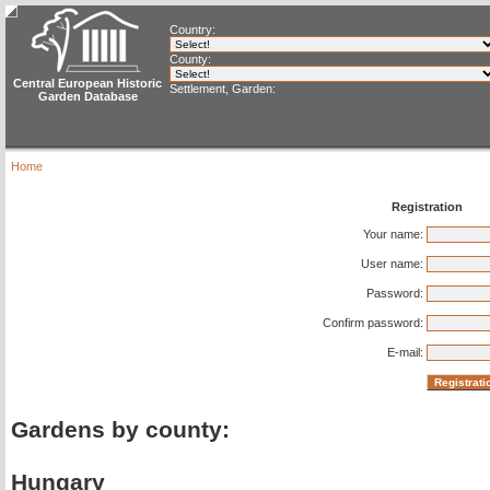
Country:
County:
Central European Historic
Settlement, Garden:
Garden Database
Home
Registration
Your name:
User name:
Password:
Confirm password:
E-mail:
Gardens by county:
Hungary