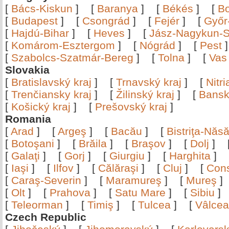
[
Bács-Kiskun
]
[
Baranya
]
[
Békés
]
[
B
[
Budapest
]
[
Csongrád
]
[
Fejér
]
[
Győr
[
Hajdú-Bihar
]
[
Heves
]
[
Jász-Nagykun-S
[
Komárom-Esztergom
]
[
Nógrád
]
[
Pest
[
Szabolcs-Szatmár-Bereg
]
[
Tolna
]
[
Vas
Slovakia
[
Bratislavský kraj
]
[
Trnavský kraj
]
[
Nitr
[
Trenčiansky kraj
]
[
Žilinský kraj
]
[
Bansk
[
Košický kraj
]
[
Prešovský kraj
]
Romania
[
Arad
]
[
Argeş
]
[
Bacău
]
[
Bistriţa-Nă
[
Botoşani
]
[
Brăila
]
[
Braşov
]
[
Dolj
]
[
Galaţi
]
[
Gorj
]
[
Giurgiu
]
[
Harghita
]
[
Iaşi
]
[
Ilfov
]
[
Călăraşi
]
[
Cluj
]
[
Con
[
Caraş-Severin
]
[
Maramureş
]
[
Mureş
[
Olt
]
[
Prahova
]
[
Satu Mare
]
[
Sibiu
[
Teleorman
]
[
Timiş
]
[
Tulcea
]
[
Vâlce
Czech Republic