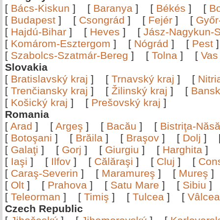
[
Bács-Kiskun
]
[
Baranya
]
[
Békés
]
[
B
[
Budapest
]
[
Csongrád
]
[
Fejér
]
[
Győr
[
Hajdú-Bihar
]
[
Heves
]
[
Jász-Nagykun-S
[
Komárom-Esztergom
]
[
Nógrád
]
[
Pest
[
Szabolcs-Szatmár-Bereg
]
[
Tolna
]
[
Vas
Slovakia
[
Bratislavský kraj
]
[
Trnavský kraj
]
[
Nitr
[
Trenčiansky kraj
]
[
Žilinský kraj
]
[
Bansk
[
Košický kraj
]
[
Prešovský kraj
]
Romania
[
Arad
]
[
Argeş
]
[
Bacău
]
[
Bistriţa-Nă
[
Botoşani
]
[
Brăila
]
[
Braşov
]
[
Dolj
]
[
Galaţi
]
[
Gorj
]
[
Giurgiu
]
[
Harghita
]
[
Iaşi
]
[
Ilfov
]
[
Călăraşi
]
[
Cluj
]
[
Con
[
Caraş-Severin
]
[
Maramureş
]
[
Mureş
[
Olt
]
[
Prahova
]
[
Satu Mare
]
[
Sibiu
[
Teleorman
]
[
Timiş
]
[
Tulcea
]
[
Vâlce
Czech Republic