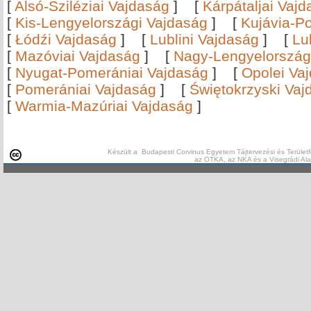
[
Alsó-Sziléziai Vajdaság
]
[
Kárpátaljai Vaj
[
Kis-Lengyelországi Vajdaság
]
[
Kujávia-P
[
Łódźi Vajdaság
]
[
Lublini Vajdaság
]
[
Lu
[
Mazóviai Vajdaság
]
[
Nagy-Lengyelország
[
Nyugat-Pomerániai Vajdaság
]
[
Opolei Va
[
Pomerániai Vajdaság
]
[
Świętokrzyski Vaj
[
Warmia-Mazúriai Vajdaság
]
Készült a Budapesti Corvinus Egyetem Tájtervezési és Területf
az OTKA, az NKA és a Visegrádi Al