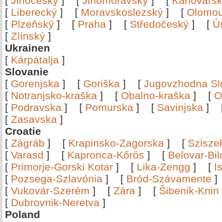
[
Jihočeský
]
[
Jihomoravský
]
[
Karlovars
[
Liberecký
]
[
Moravskoslezský
]
[
Olomo
[
Plzeňský
]
[
Praha
]
[
Středočeský
]
[
Ú
[
Zlínský
]
Ukrainen
[
Kárpátalja
]
Slovanie
[
Gorenjska
]
[
Goriška
]
[
Jugovzhodna Sl
[
Notranjsko-kraška
]
[
Obalno-kraška
]
[
O
[
Podravska
]
[
Pomurska
]
[
Savinjska
]
[
Zasavska
]
Croatie
[
Zágráb
]
[
Krapinsko-Zagorska
]
[
Szisze
[
Varasd
]
[
Kapronca-Kőrös
]
[
Belovar-Bi
[
Primorje-Gorski Kotar
]
[
Lika-Zengg
]
[
I
[
Pozsega-Szlavónia
]
[
Bród-Szávamente
[
Vukovár-Szerém
]
[
Zára
]
[
Šibenik-Knin
[
Dubrovnik-Neretva
]
Poland