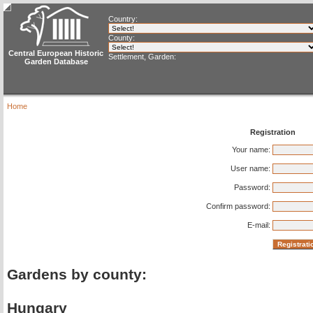
Country:
County:
Central European Historic
Settlement, Garden:
Garden Database
Home
Registration
Your name:
User name:
Password:
Confirm password:
E-mail:
Gardens by county:
Hungary