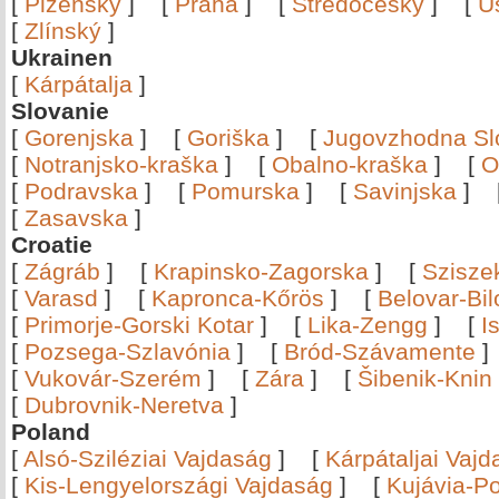
[
Plzeňský
]
[
Praha
]
[
Středočeský
]
[
Ú
[
Zlínský
]
Ukrainen
[
Kárpátalja
]
Slovanie
[
Gorenjska
]
[
Goriška
]
[
Jugovzhodna Sl
[
Notranjsko-kraška
]
[
Obalno-kraška
]
[
O
[
Podravska
]
[
Pomurska
]
[
Savinjska
]
[
Zasavska
]
Croatie
[
Zágráb
]
[
Krapinsko-Zagorska
]
[
Szisze
[
Varasd
]
[
Kapronca-Kőrös
]
[
Belovar-Bi
[
Primorje-Gorski Kotar
]
[
Lika-Zengg
]
[
I
[
Pozsega-Szlavónia
]
[
Bród-Szávamente
[
Vukovár-Szerém
]
[
Zára
]
[
Šibenik-Knin
[
Dubrovnik-Neretva
]
Poland
[
Alsó-Sziléziai Vajdaság
]
[
Kárpátaljai Vaj
[
Kis-Lengyelországi Vajdaság
]
[
Kujávia-P