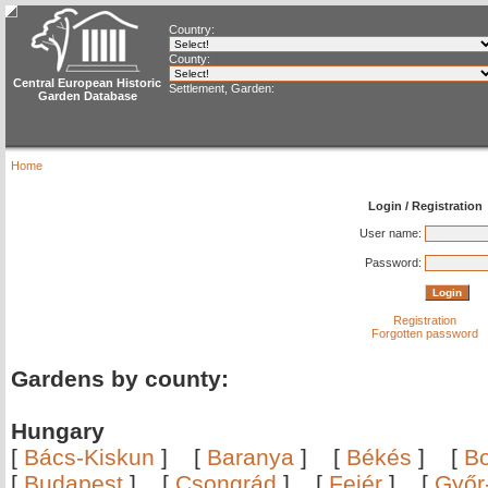
Country:
County:
Central European Historic
Settlement, Garden:
Garden Database
Home
Login / Registration
User name:
Password:
Registration
Forgotten password
Gardens by county:
Hungary
[
Bács-Kiskun
]
[
Baranya
]
[
Békés
]
[
B
[
Budapest
]
[
Csongrád
]
[
Fejér
]
[
Győr