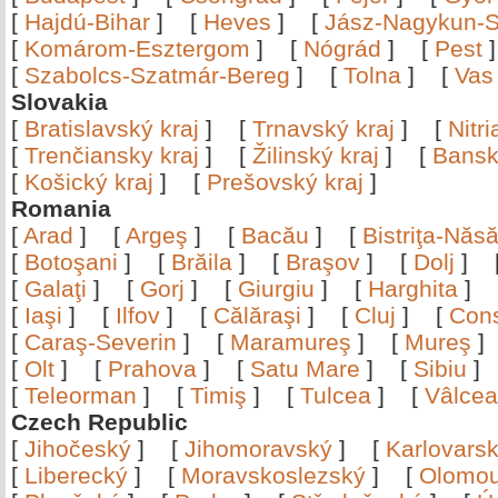
[
Hajdú-Bihar
]
[
Heves
]
[
Jász-Nagykun-S
[
Komárom-Esztergom
]
[
Nógrád
]
[
Pest
[
Szabolcs-Szatmár-Bereg
]
[
Tolna
]
[
Vas
Slovakia
[
Bratislavský kraj
]
[
Trnavský kraj
]
[
Nitr
[
Trenčiansky kraj
]
[
Žilinský kraj
]
[
Bansk
[
Košický kraj
]
[
Prešovský kraj
]
Romania
[
Arad
]
[
Argeş
]
[
Bacău
]
[
Bistriţa-Nă
[
Botoşani
]
[
Brăila
]
[
Braşov
]
[
Dolj
]
[
Galaţi
]
[
Gorj
]
[
Giurgiu
]
[
Harghita
]
[
Iaşi
]
[
Ilfov
]
[
Călăraşi
]
[
Cluj
]
[
Con
[
Caraş-Severin
]
[
Maramureş
]
[
Mureş
[
Olt
]
[
Prahova
]
[
Satu Mare
]
[
Sibiu
[
Teleorman
]
[
Timiş
]
[
Tulcea
]
[
Vâlce
Czech Republic
[
Jihočeský
]
[
Jihomoravský
]
[
Karlovars
[
Liberecký
]
[
Moravskoslezský
]
[
Olomo