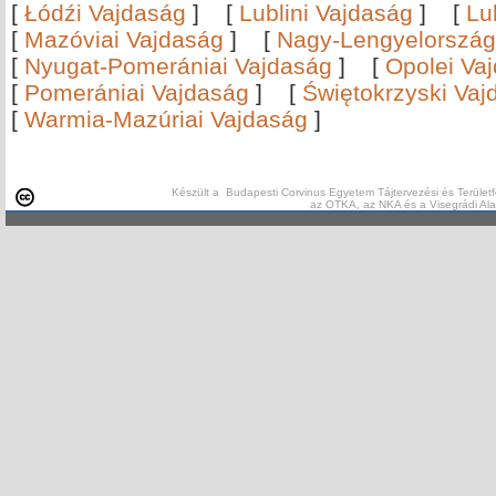
[
Łódźi Vajdaság
]
[
Lublini Vajdaság
]
[
Lu
[
Mazóviai Vajdaság
]
[
Nagy-Lengyelország
[
Nyugat-Pomerániai Vajdaság
]
[
Opolei Va
[
Pomerániai Vajdaság
]
[
Świętokrzyski Vaj
[
Warmia-Mazúriai Vajdaság
]
Készült a Budapesti Corvinus Egyetem Tájtervezési és Területf
az OTKA, az NKA és a Visegrádi Al