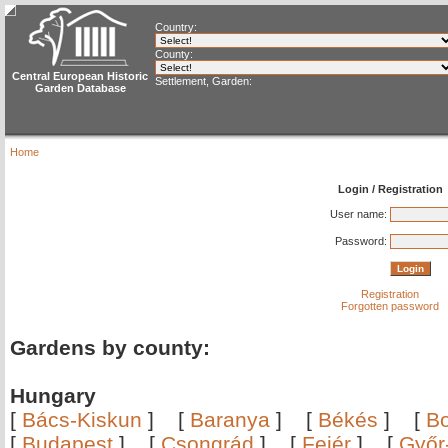
Country:
County:
Central European Historic
Settlement, Garden:
Garden Database
Home
Login / Registration
User name:
Password:
Registration
Forgotten password
Gardens by county:
Hungary
[
Bács-Kiskun
]
[
Baranya
]
[
Békés
]
[
B
[
Budapest
]
[
Csongrád
]
[
Fejér
]
[
Győr