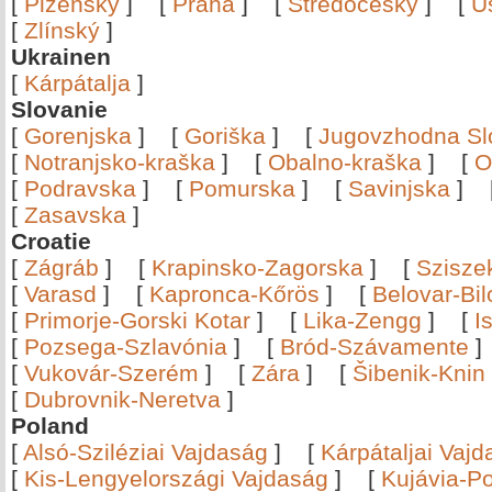
[
Plzeňský
]
[
Praha
]
[
Středočeský
]
[
Ú
[
Zlínský
]
Ukrainen
[
Kárpátalja
]
Slovanie
[
Gorenjska
]
[
Goriška
]
[
Jugovzhodna Sl
[
Notranjsko-kraška
]
[
Obalno-kraška
]
[
O
[
Podravska
]
[
Pomurska
]
[
Savinjska
]
[
Zasavska
]
Croatie
[
Zágráb
]
[
Krapinsko-Zagorska
]
[
Szisze
[
Varasd
]
[
Kapronca-Kőrös
]
[
Belovar-Bi
[
Primorje-Gorski Kotar
]
[
Lika-Zengg
]
[
I
[
Pozsega-Szlavónia
]
[
Bród-Szávamente
[
Vukovár-Szerém
]
[
Zára
]
[
Šibenik-Knin
[
Dubrovnik-Neretva
]
Poland
[
Alsó-Sziléziai Vajdaság
]
[
Kárpátaljai Vaj
[
Kis-Lengyelországi Vajdaság
]
[
Kujávia-P