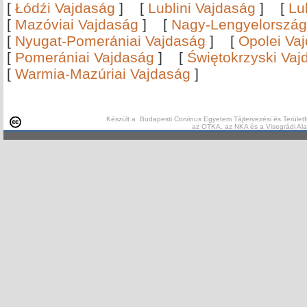
[
Łódźi Vajdaság
]
[
Lublini Vajdaság
]
[
Lu
[
Mazóviai Vajdaság
]
[
Nagy-Lengyelország
[
Nyugat-Pomerániai Vajdaság
]
[
Opolei Va
[
Pomerániai Vajdaság
]
[
Świętokrzyski Vaj
[
Warmia-Mazúriai Vajdaság
]
Készült a Budapesti Corvinus Egyetem Tájtervezési és Területf
az OTKA, az NKA és a Visegrádi Al