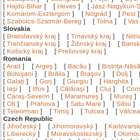
[
Hajdú-Bihar
]
[
Heves
]
[
Jász-Nagykun-S
[
Komárom-Esztergom
]
[
Nógrád
]
[
Pest
[
Szabolcs-Szatmár-Bereg
]
[
Tolna
]
[
Vas
Slovakia
[
Bratislavský kraj
]
[
Trnavský kraj
]
[
Nitr
[
Trenčiansky kraj
]
[
Žilinský kraj
]
[
Bansk
[
Košický kraj
]
[
Prešovský kraj
]
Romania
[
Arad
]
[
Argeş
]
[
Bacău
]
[
Bistriţa-Nă
[
Botoşani
]
[
Brăila
]
[
Braşov
]
[
Dolj
]
[
Galaţi
]
[
Gorj
]
[
Giurgiu
]
[
Harghita
]
[
Iaşi
]
[
Ilfov
]
[
Călăraşi
]
[
Cluj
]
[
Con
[
Caraş-Severin
]
[
Maramureş
]
[
Mureş
[
Olt
]
[
Prahova
]
[
Satu Mare
]
[
Sibiu
[
Teleorman
]
[
Timiş
]
[
Tulcea
]
[
Vâlce
Czech Republic
[
Jihočeský
]
[
Jihomoravský
]
[
Karlovars
[
Liberecký
]
[
Moravskoslezský
]
[
Olomo