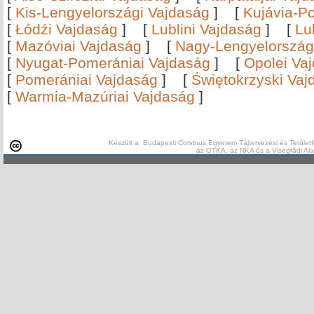
[
Kis-Lengyelországi Vajdaság
]
[
Kujávia-P
[
Łódźi Vajdaság
]
[
Lublini Vajdaság
]
[
Lu
[
Mazóviai Vajdaság
]
[
Nagy-Lengyelország
[
Nyugat-Pomerániai Vajdaság
]
[
Opolei Va
[
Pomerániai Vajdaság
]
[
Świętokrzyski Vaj
[
Warmia-Mazúriai Vajdaság
]
Készült a Budapesti Corvinus Egyetem Tájtervezési és Területf
az OTKA, az NKA és a Visegrádi Al