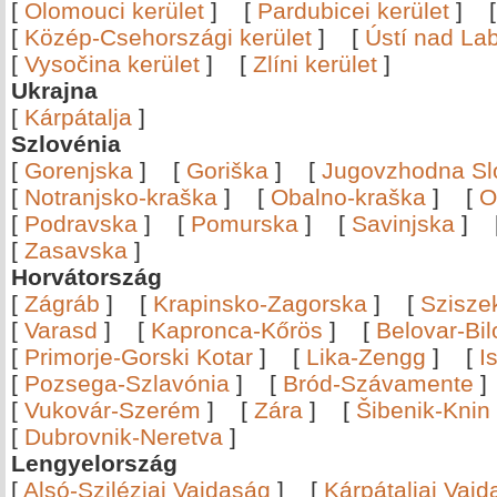
[
Olomouci kerület
]
[
Pardubicei kerület
]
[
Közép-Csehországi kerület
]
[
Ústí nad Lab
[
Vysočina kerület
]
[
Zlíni kerület
]
Ukrajna
[
Kárpátalja
]
Szlovénia
[
Gorenjska
]
[
Goriška
]
[
Jugovzhodna Sl
[
Notranjsko-kraška
]
[
Obalno-kraška
]
[
O
[
Podravska
]
[
Pomurska
]
[
Savinjska
]
[
Zasavska
]
Horvátország
[
Zágráb
]
[
Krapinsko-Zagorska
]
[
Szisze
[
Varasd
]
[
Kapronca-Kőrös
]
[
Belovar-Bi
[
Primorje-Gorski Kotar
]
[
Lika-Zengg
]
[
I
[
Pozsega-Szlavónia
]
[
Bród-Szávamente
[
Vukovár-Szerém
]
[
Zára
]
[
Šibenik-Knin
[
Dubrovnik-Neretva
]
Lengyelország
[
Alsó-Sziléziai Vajdaság
]
[
Kárpátaljai Vaj