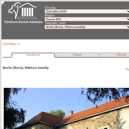
Ország:
Megye:
Történeti Kertek Adattára
Település, Kert:
Kezdőlap
->
Kertleírás
Képek
Térkép
Borša (Borsi), Rákóczi-kastély
Ny