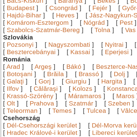
[
Bács-Kiskun
]
[
Baranya
]
[
Békés
]
[
B
[
Budapest
]
[
Csongrád
]
[
Fejér
]
[
Győr
[
Hajdú-Bihar
]
[
Heves
]
[
Jász-Nagykun-S
[
Komárom-Esztergom
]
[
Nógrád
]
[
Pest
[
Szabolcs-Szatmár-Bereg
]
[
Tolna
]
[
Vas
Szlovákia
[
Pozsonyi
]
[
Nagyszombati
]
[
Nyitrai
]
[
Besztercebányai
]
[
Kassai
]
[
Eperjesi
Románia
[
Arad
]
[
Argeş
]
[
Bákó
]
[
Beszterce-N
[
Botoşani
]
[
Brăila
]
[
Brassó
]
[
Dolj
]
[
Galaţi
]
[
Gorj
]
[
Giurgiu
]
[
Hargita
]
[
[
Ilfov
]
[
Călăraşi
]
[
Kolozs
]
[
Konstanc
[
Krassó-Szörény
]
[
Máramaros
]
[
Maros
[
Olt
]
[
Prahova
]
[
Szatmár
]
[
Szeben
[
Teleorman
]
[
Temes
]
[
Tulcea
]
[
Vâlc
Csehország
[
Dél-Csehországi kerület
]
[
Dél-Morva kerü
[
Hradec Králové-i kerület
]
[
Libereci kerület