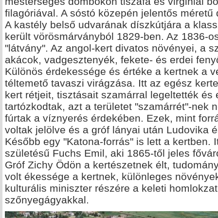
mesterséges dombokon tiszafa és virginiai bo
filagóriával. A sóstó közepén jelentős méretű
A kastély belső udvarának díszkútjára a klassz
került vörösmárványból 1829-ben. Az 1836-os 
"látvány". Az angol-kert divatos növényei, a 
akácok, vadgesztenyék, fekete- és erdei fen
Különös érdekessége és értéke a kertnek a vé
téltemető tavaszi virágzása. Itt az egész kerte
kert rétjeit, tisztásait szamárral legeltették és
tartózkodtak, azt a területet "szamárrét"-nek 
fúrtak a víznyerés érdekében. Ezek, mint fo
voltak jelölve és a gróf lányai után Ludovika é
Később egy "Katona-forrás" is lett a kertben. I
születésű Fuchs Emil, aki 1865-től jeles főváro
Gróf Zichy Ödön a kertészetnek élt, tudomán
volt ékessége a kertnek, különleges növények
kulturális miniszter részére a keleti homlokzat
szőnyegágyakkal.