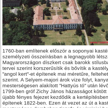
1760-ban említenek először a soponyai kastély
személyzeti összeírásban a legnagyobb létsz
Magyarországon díszkert csak barokk stílusb
tervei szerint korszerűsítik és bővítik a kasté
"angol kert"-et építenek mai méretűre, felteh
szerint. A Selyem-majori árok vize folyt, kany
mesterségesen alakított "Hattyús tó" után lévő
1799-ben gróf Zichy János házasságot kötött 
újabb fényes fejezet kezdődik a kertépítésben.
építenek 1822-ben. Ezen át vezet az út a kasté