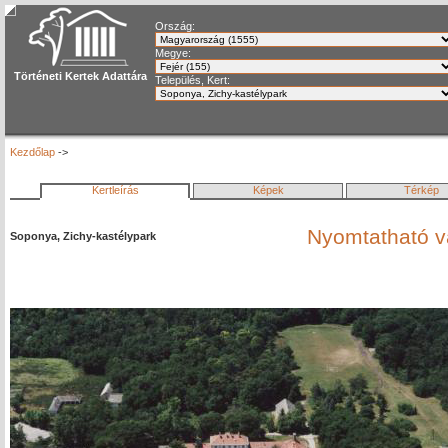
Ország:
Megye:
Történeti Kertek Adattára
Település, Kert:
Kezdőlap
->
Kertleírás
Képek
Térkép
Nyomtatható v
Soponya, Zichy-kastélypark