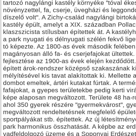
tartozó nagylángi kastély környéke "tóval éke
növényzettel, fa, cserje, üvegházi és leggon
díszelő volt". A Zichy-család nagylángi birto
kastély épült, amelyt a XIX. században Pollac
klaszszicista stílusban építettek át. A kastély
a park nyugati és délnyugati szélén fekvő lige
tó képezte. Az 1800-as évek második felében, 
magányosan álló fa- és cserjefajokat ültettek
fejlesztése az 1900-as évek elején kezdődött
épített árok-rendszer középső szakaszának k
mélyítésével kis tavat alakítottak ki. Mellette
dombot emeltek, ártéri kutakat fúrtak. A term
fafajokat, a gyepes területekbe pedig kerti vir
képe alaposan megváltozott. Területe 48 ha-ró
ahol 350 gyerek részére "gyermekvárost", gye
megváltozott rendeltetésnek megfelelő épülete
sportpályákat stb. építettek. Az új létesítmé
park harmonikus összhatását. A képbe az er
vadfeldolgozó üzeme és a Soponyai Erdészet i