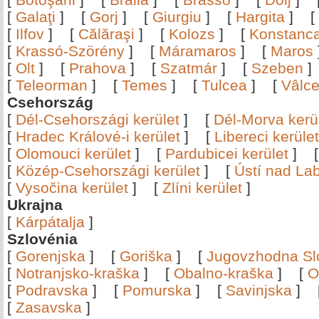
[
Galaţi
]
[
Gorj
]
[
Giurgiu
]
[
Hargita
]
[
[
Ilfov
]
[
Călăraşi
]
[
Kolozs
]
[
Konstanc
[
Krassó-Szörény
]
[
Máramaros
]
[
Maros
[
Olt
]
[
Prahova
]
[
Szatmár
]
[
Szeben
[
Teleorman
]
[
Temes
]
[
Tulcea
]
[
Vâlc
Csehország
[
Dél-Csehországi kerület
]
[
Dél-Morva kerü
[
Hradec Králové-i kerület
]
[
Libereci kerület
[
Olomouci kerület
]
[
Pardubicei kerület
]
[
Közép-Csehországi kerület
]
[
Ústí nad Lab
[
Vysočina kerület
]
[
Zlíni kerület
]
Ukrajna
[
Kárpátalja
]
Szlovénia
[
Gorenjska
]
[
Goriška
]
[
Jugovzhodna Sl
[
Notranjsko-kraška
]
[
Obalno-kraška
]
[
O
[
Podravska
]
[
Pomurska
]
[
Savinjska
]
[
Zasavska
]