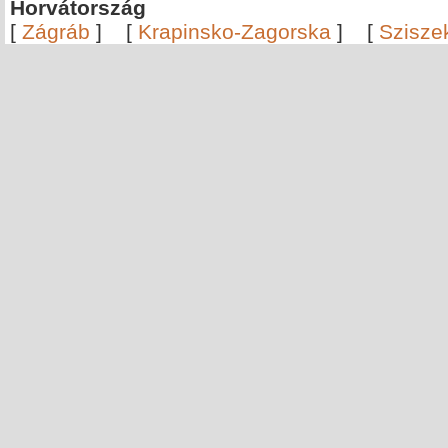
Horvátország
[
Zágráb
]
[
Krapinsko-Zagorska
]
[
Szisze