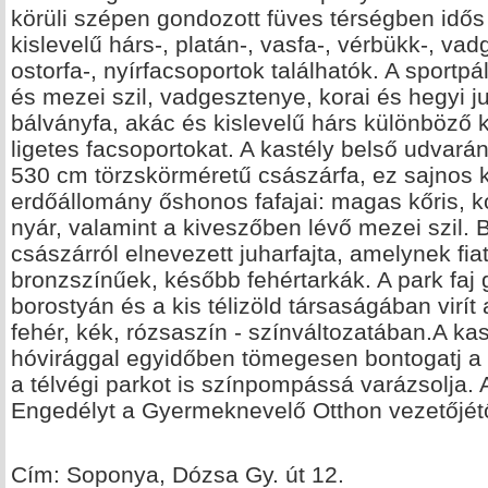
körüli szépen gondozott füves térségben idős é
kislevelű hárs-, platán-, vasfa-, vérbükk-, va
ostorfa-, nyírfacsoportok találhatók. A sportp
és mezei szil, vadgesztenye, korai és hegyi ju
bálványfa, akác és kislevelű hárs különböző 
ligetes facsoportokat. A kastély belső udvará
530 cm törzskörméretű császárfa, ez sajnos ki
erdőállomány őshonos fafajai: magas kőris, k
nyár, valamint a kiveszőben lévő mezei szil. 
császárról elnevezett juharfajta, amelynek fia
bronzszínűek, később fehértarkák. A park faj g
borostyán és a kis télizöld társaságában virí
fehér, kék, rózsaszín - színváltozatában.A kas
hóvirággal egyidőben tömegesen bontogatj a s
a télvégi parkot is színpompássá varázsolja. A
Engedélyt a Gyermeknevelő Otthon vezetőjétől
Cím: Soponya, Dózsa Gy. út 12.