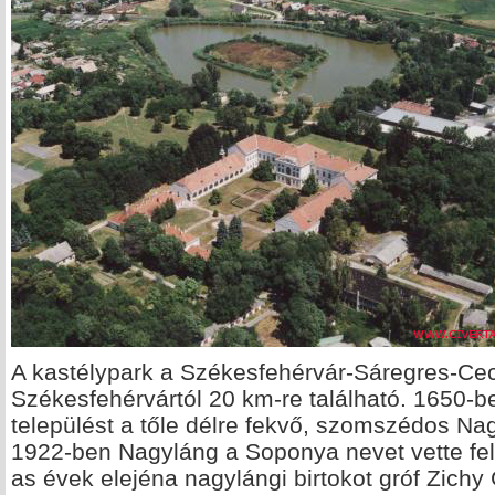
A kastélypark a Székesfehérvár-Sáregres-Cece
Székesfehérvártól 20 km-re található. 1650-b
települést a tőle délre fekvő, szomszédos Na
1922-ben Nagyláng a Soponya nevet vette fel.
as évek elejéna nagylángi birtokot gróf Zichy