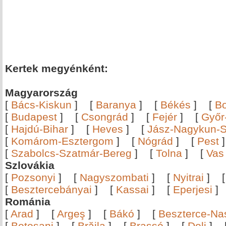
Kertek megyénként:
Magyarország
[
Bács-Kiskun
]
[
Baranya
]
[
Békés
]
[
B
[
Budapest
]
[
Csongrád
]
[
Fejér
]
[
Győr
[
Hajdú-Bihar
]
[
Heves
]
[
Jász-Nagykun-S
[
Komárom-Esztergom
]
[
Nógrád
]
[
Pest
[
Szabolcs-Szatmár-Bereg
]
[
Tolna
]
[
Vas
Szlovákia
[
Pozsonyi
]
[
Nagyszombati
]
[
Nyitrai
]
[
Besztercebányai
]
[
Kassai
]
[
Eperjesi
Románia
[
Arad
]
[
Argeş
]
[
Bákó
]
[
Beszterce-N
[
Botoşani
]
[
Brăila
]
[
Brassó
]
[
Dolj
]