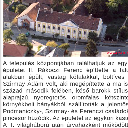
A település központjában találhatjuk az egy
épületet II. Rákóczi Ferenc építtette a fal
alakban épült, vastag kőfalakkal, boltíves
Szirmay Ádám volt, aki megépíttette a ma is 
század második felében, késő barokk stílusb
alaprajzú, nyeregtetős, oromfalas, kétszint
környékbeli bányákból szállították a jelent
Podmaniczky-, Szirmay- és Ferenczi családok 
pincesor húzódik. Az épületet az egykori kas
A II. világháború után árvaházként működöt