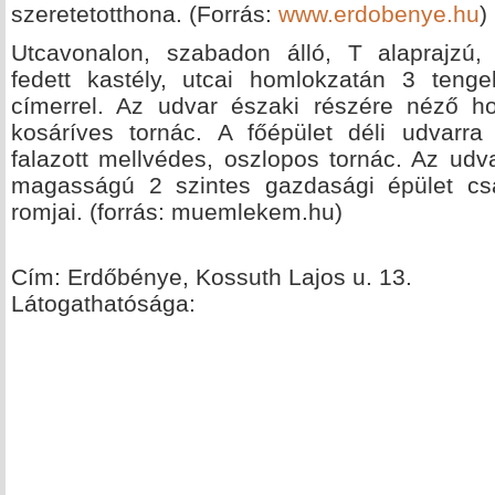
szeretetotthona. (Forrás:
www.erdobenye.hu
)
Utcavonalon, szabadon álló, T alaprajzú, 
fedett kastély, utcai homlokzatán 3 tengel
címerrel. Az udvar északi részére néző h
kosáríves tornác. A főépület déli udvarr
falazott mellvédes, oszlopos tornác. Az ud
magasságú 2 szintes gazdasági épület csat
romjai. (forrás: muemlekem.hu)
Cím: Erdőbénye, Kossuth Lajos u. 13.
Látogathatósága: