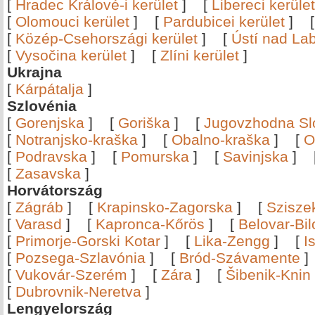
[
Hradec Králové-i kerület
]
[
Libereci kerület
[
Olomouci kerület
]
[
Pardubicei kerület
]
[
Közép-Csehországi kerület
]
[
Ústí nad Lab
[
Vysočina kerület
]
[
Zlíni kerület
]
Ukrajna
[
Kárpátalja
]
Szlovénia
[
Gorenjska
]
[
Goriška
]
[
Jugovzhodna Sl
[
Notranjsko-kraška
]
[
Obalno-kraška
]
[
O
[
Podravska
]
[
Pomurska
]
[
Savinjska
]
[
Zasavska
]
Horvátország
[
Zágráb
]
[
Krapinsko-Zagorska
]
[
Szisze
[
Varasd
]
[
Kapronca-Kőrös
]
[
Belovar-Bi
[
Primorje-Gorski Kotar
]
[
Lika-Zengg
]
[
I
[
Pozsega-Szlavónia
]
[
Bród-Szávamente
[
Vukovár-Szerém
]
[
Zára
]
[
Šibenik-Knin
[
Dubrovnik-Neretva
]
Lengyelország