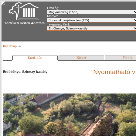
Ország:
Megye:
Történeti Kertek Adattára
Település, Kert:
Kezdőlap
->
Kertleírás
Képek
Térkép
Nyomtatható v
Erdőbénye, Szirmay-kastély