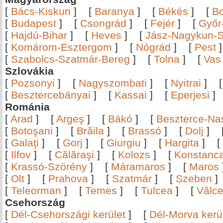
[
Bács-Kiskun
]
[
Baranya
]
[
Békés
]
[
B
[
Budapest
]
[
Csongrád
]
[
Fejér
]
[
Győr
[
Hajdú-Bihar
]
[
Heves
]
[
Jász-Nagykun-S
[
Komárom-Esztergom
]
[
Nógrád
]
[
Pest
[
Szabolcs-Szatmár-Bereg
]
[
Tolna
]
[
Vas
Szlovákia
[
Pozsonyi
]
[
Nagyszombati
]
[
Nyitrai
]
[
Besztercebányai
]
[
Kassai
]
[
Eperjesi
Románia
[
Arad
]
[
Argeş
]
[
Bákó
]
[
Beszterce-N
[
Botoşani
]
[
Brăila
]
[
Brassó
]
[
Dolj
]
[
Galaţi
]
[
Gorj
]
[
Giurgiu
]
[
Hargita
]
[
[
Ilfov
]
[
Călăraşi
]
[
Kolozs
]
[
Konstanc
[
Krassó-Szörény
]
[
Máramaros
]
[
Maros
[
Olt
]
[
Prahova
]
[
Szatmár
]
[
Szeben
[
Teleorman
]
[
Temes
]
[
Tulcea
]
[
Vâlc
Csehország
[
Dél-Csehországi kerület
]
[
Dél-Morva kerü