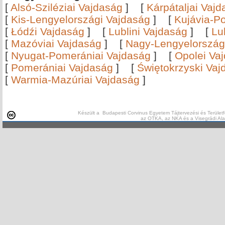
[
Alsó-Sziléziai Vajdaság
]
[
Kárpátaljai Vaj
[
Kis-Lengyelországi Vajdaság
]
[
Kujávia-P
[
Łódźi Vajdaság
]
[
Lublini Vajdaság
]
[
Lu
[
Mazóviai Vajdaság
]
[
Nagy-Lengyelország
[
Nyugat-Pomerániai Vajdaság
]
[
Opolei Va
[
Pomerániai Vajdaság
]
[
Świętokrzyski Vaj
[
Warmia-Mazúriai Vajdaság
]
Készült a Budapesti Corvinus Egyetem Tájtervezési és Területf
az OTKA, az NKA és a Visegrádi Al