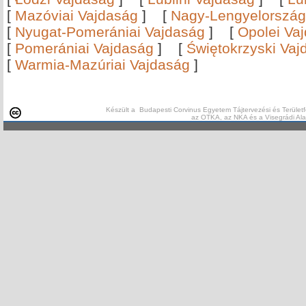
[
Mazóviai Vajdaság
]
[
Nagy-Lengyelország
[
Nyugat-Pomerániai Vajdaság
]
[
Opolei Va
[
Pomerániai Vajdaság
]
[
Świętokrzyski Vaj
[
Warmia-Mazúriai Vajdaság
]
Készült a Budapesti Corvinus Egyetem Tájtervezési és Területf
az OTKA, az NKA és a Visegrádi Al