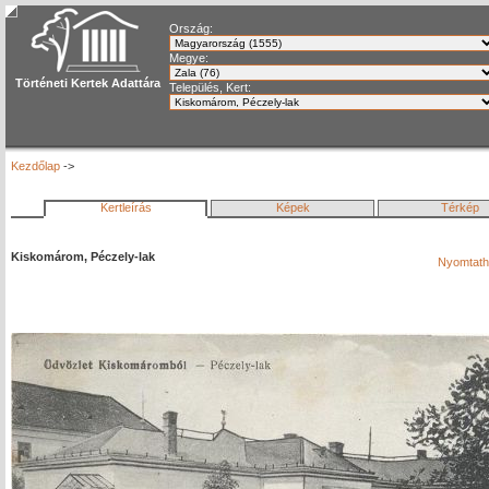
Ország:
Megye:
Történeti Kertek Adattára
Település, Kert:
Kezdőlap
->
Kertleírás
Képek
Térkép
Kiskomárom, Péczely-lak
Nyomtath