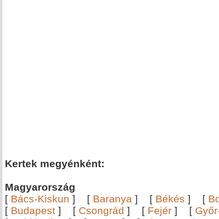
Kertek megyénként:
Magyarország
[
Bács-Kiskun
]
[
Baranya
]
[
Békés
]
[
B
[
Budapest
]
[
Csongrád
]
[
Fejér
]
[
Győr