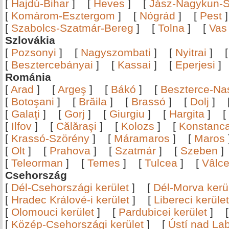
[
Hajdú-Bihar
]
[
Heves
]
[
Jász-Nagykun-S
[
Komárom-Esztergom
]
[
Nógrád
]
[
Pest
[
Szabolcs-Szatmár-Bereg
]
[
Tolna
]
[
Vas
Szlovákia
[
Pozsonyi
]
[
Nagyszombati
]
[
Nyitrai
]
[
Besztercebányai
]
[
Kassai
]
[
Eperjesi
Románia
[
Arad
]
[
Argeş
]
[
Bákó
]
[
Beszterce-N
[
Botoşani
]
[
Brăila
]
[
Brassó
]
[
Dolj
]
[
Galaţi
]
[
Gorj
]
[
Giurgiu
]
[
Hargita
]
[
[
Ilfov
]
[
Călăraşi
]
[
Kolozs
]
[
Konstanc
[
Krassó-Szörény
]
[
Máramaros
]
[
Maros
[
Olt
]
[
Prahova
]
[
Szatmár
]
[
Szeben
[
Teleorman
]
[
Temes
]
[
Tulcea
]
[
Vâlc
Csehország
[
Dél-Csehországi kerület
]
[
Dél-Morva kerü
[
Hradec Králové-i kerület
]
[
Libereci kerület
[
Olomouci kerület
]
[
Pardubicei kerület
]
[
Közép-Csehországi kerület
]
[
Ústí nad Lab