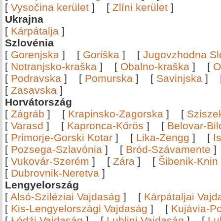
[
Vysočina kerület
]
[
Zlíni kerület
]
Ukrajna
[
Kárpátalja
]
Szlovénia
[
Gorenjska
]
[
Goriška
]
[
Jugovzhodna Sl
[
Notranjsko-kraška
]
[
Obalno-kraška
]
[
O
[
Podravska
]
[
Pomurska
]
[
Savinjska
]
[
Zasavska
]
Horvátország
[
Zágráb
]
[
Krapinsko-Zagorska
]
[
Szisze
[
Varasd
]
[
Kapronca-Kőrös
]
[
Belovar-Bi
[
Primorje-Gorski Kotar
]
[
Lika-Zengg
]
[
I
[
Pozsega-Szlavónia
]
[
Bród-Szávamente
[
Vukovár-Szerém
]
[
Zára
]
[
Šibenik-Knin
[
Dubrovnik-Neretva
]
Lengyelország
[
Alsó-Sziléziai Vajdaság
]
[
Kárpátaljai Vaj
[
Kis-Lengyelországi Vajdaság
]
[
Kujávia-P
[
Łódźi Vajdaság
]
[
Lublini Vajdaság
]
[
Lu