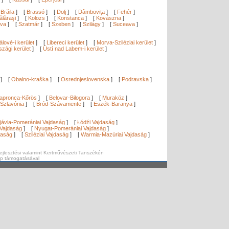
[
Brăila
]
[
Brassó
]
[
Dolj
]
[
Dâmboviţa
]
[
Fehér
]
ălăraşi
]
[
Kolozs
]
[
Konstanca
]
[
Kovászna
]
ova
]
[
Szatmár
]
[
Szeben
]
[
Szilágy
]
[
Suceava
]
lové-i kerület
]
[
Libereci kerület
]
[
Morva-Sziléziai kerület
]
zági kerület
]
[
Ústí nad Labem-i kerület
]
]
[
Obalno-kraška
]
[
Osrednjeslovenska
]
[
Podravska
]
apronca-Kőrös
]
[
Belovar-Bilogora
]
[
Muraköz
]
Szlavónia
]
[
Bród-Szávamente
]
[
Eszék-Baranya
]
]
jávia-Pomerániai Vajdaság
]
[
Łódźi Vajdaság
]
Vajdaság
]
[
Nyugat-Pomerániai Vajdaság
]
daság
]
[
Sziléziai Vajdaság
]
[
Warmia-Mazúriai Vajdaság
]
ejlesztési valamint Kertművészeti Tanszékén
ap támogatásával