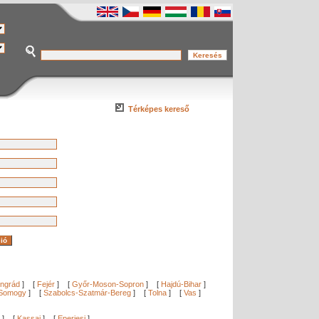
Térképes kereső
ngrád
]
[
Fejér
]
[
Győr-Moson-Sopron
]
[
Hajdú-Bihar
]
Somogy
]
[
Szabolcs-Szatmár-Bereg
]
[
Tolna
]
[
Vas
]
]
[
Kassai
]
[
Eperjesi
]