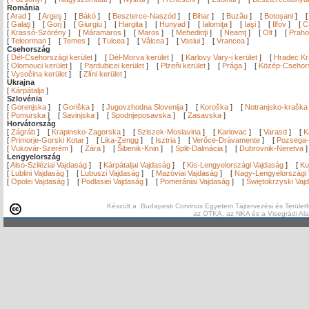
Románia
[
Arad
]
[
Argeş
]
[
Bákó
]
[
Beszterce-Naszód
]
[
Bihar
]
[
Buzău
]
[
Botoşani
]
[
Galaţi
]
[
Gorj
]
[
Giurgiu
]
[
Hargita
]
[
Hunyad
]
[
Ialomiţa
]
[
Iaşi
]
[
Ilfov
]
[
C
[
Krassó-Szörény
]
[
Máramaros
]
[
Maros
]
[
Mehedinţi
]
[
Neamţ
]
[
Olt
]
[
Prah
[
Teleorman
]
[
Temes
]
[
Tulcea
]
[
Vâlcea
]
[
Vaslui
]
[
Vrancea
]
Csehország
[
Dél-Csehországi kerület
]
[
Dél-Morva kerület
]
[
Karlovy Vary-i kerület
]
[
Hradec Krá
[
Olomouci kerület
]
[
Pardubicei kerület
]
[
Plzeňi kerület
]
[
Prága
]
[
Közép-Csehors
[
Vysočina kerület
]
[
Zlíni kerület
]
Ukrajna
[
Kárpátalja
]
Szlovénia
[
Gorenjska
]
[
Goriška
]
[
Jugovzhodna Slovenija
]
[
Koroška
]
[
Notranjsko-kraška
[
Pomurska
]
[
Savinjska
]
[
Spodnjeposavska
]
[
Zasavska
]
Horvátország
[
Zágráb
]
[
Krapinsko-Zagorska
]
[
Sziszek-Moslavina
]
[
Karlovac
]
[
Varasd
]
[
K
[
Primorje-Gorski Kotar
]
[
Lika-Zengg
]
[
Isztria
]
[
Verőce-Drávamente
]
[
Pozsega-
[
Vukovár-Szerém
]
[
Zára
]
[
Šibenik-Knin
]
[
Split-Dalmácia
]
[
Dubrovnik-Neretva
Lengyelország
[
Alsó-Sziléziai Vajdaság
]
[
Kárpátaljai Vajdaság
]
[
Kis-Lengyelországi Vajdaság
]
[
Ku
[
Lublini Vajdaság
]
[
Lubuszi Vajdaság
]
[
Mazóviai Vajdaság
]
[
Nagy-Lengyelországi 
[
Opolei Vajdaság
]
[
Podlasiei Vajdaság
]
[
Pomerániai Vajdaság
]
[
Świętokrzyski Vaj
Készült a Budapesti Corvinus Egyetem Tájtervezési és Területf
az OTKA, az NKA és a Visegrádi Al