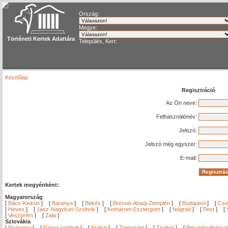
Ország:
Megye:
Történeti Kertek Adattára
Település, Kert:
Kezdőlap
Regisztráció
Az Ön neve:
Felhasználónév:
Jelszó:
Jelszó még egyszer:
E-mail:
Kertek megyénként:
Magyarország
[
Bács-Kiskun
]
[
Baranya
]
[
Békés
]
[
Borsod-Abaúj-Zemplén
]
[
Budapest
]
[
Cso
[
Heves
]
[
Jász-Nagykun-Szolnok
]
[
Komárom-Esztergom
]
[
Nógrád
]
[
Pest
]
[
[
Veszprém
]
[
Zala
]
Szlovákia
[
Pozsonyi
]
[
Nagyszombati
]
[
Nyitrai
]
[
Trencséni
]
[
Zsolnai
]
[
Besztercebányai