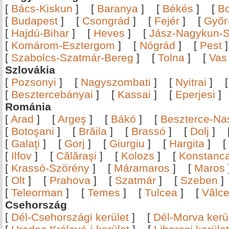
[
Bács-Kiskun
]
[
Baranya
]
[
Békés
]
[
B
[
Budapest
]
[
Csongrád
]
[
Fejér
]
[
Győr
[
Hajdú-Bihar
]
[
Heves
]
[
Jász-Nagykun-S
[
Komárom-Esztergom
]
[
Nógrád
]
[
Pest
[
Szabolcs-Szatmár-Bereg
]
[
Tolna
]
[
Vas
Szlovákia
[
Pozsonyi
]
[
Nagyszombati
]
[
Nyitrai
]
[
Besztercebányai
]
[
Kassai
]
[
Eperjesi
Románia
[
Arad
]
[
Argeş
]
[
Bákó
]
[
Beszterce-N
[
Botoşani
]
[
Brăila
]
[
Brassó
]
[
Dolj
]
[
Galaţi
]
[
Gorj
]
[
Giurgiu
]
[
Hargita
]
[
[
Ilfov
]
[
Călăraşi
]
[
Kolozs
]
[
Konstanc
[
Krassó-Szörény
]
[
Máramaros
]
[
Maros
[
Olt
]
[
Prahova
]
[
Szatmár
]
[
Szeben
[
Teleorman
]
[
Temes
]
[
Tulcea
]
[
Vâlc
Csehország
[
Dél-Csehországi kerület
]
[
Dél-Morva kerü