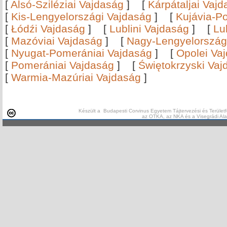
[
Alsó-Sziléziai Vajdaság
]
[
Kárpátaljai Vaj
[
Kis-Lengyelországi Vajdaság
]
[
Kujávia-P
[
Łódźi Vajdaság
]
[
Lublini Vajdaság
]
[
Lu
[
Mazóviai Vajdaság
]
[
Nagy-Lengyelország
[
Nyugat-Pomerániai Vajdaság
]
[
Opolei Va
[
Pomerániai Vajdaság
]
[
Świętokrzyski Vaj
[
Warmia-Mazúriai Vajdaság
]
Készült a Budapesti Corvinus Egyetem Tájtervezési és Területf
az OTKA, az NKA és a Visegrádi Al