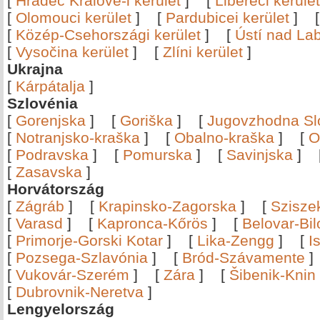
[
Hradec Králové-i kerület
]
[
Libereci kerület
[
Olomouci kerület
]
[
Pardubicei kerület
]
[
Közép-Csehországi kerület
]
[
Ústí nad Lab
[
Vysočina kerület
]
[
Zlíni kerület
]
Ukrajna
[
Kárpátalja
]
Szlovénia
[
Gorenjska
]
[
Goriška
]
[
Jugovzhodna Sl
[
Notranjsko-kraška
]
[
Obalno-kraška
]
[
O
[
Podravska
]
[
Pomurska
]
[
Savinjska
]
[
Zasavska
]
Horvátország
[
Zágráb
]
[
Krapinsko-Zagorska
]
[
Szisze
[
Varasd
]
[
Kapronca-Kőrös
]
[
Belovar-Bi
[
Primorje-Gorski Kotar
]
[
Lika-Zengg
]
[
I
[
Pozsega-Szlavónia
]
[
Bród-Szávamente
[
Vukovár-Szerém
]
[
Zára
]
[
Šibenik-Knin
[
Dubrovnik-Neretva
]
Lengyelország