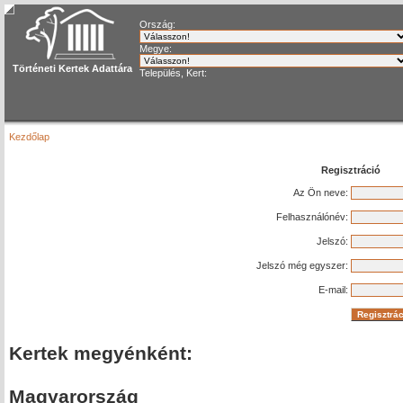
Ország:
Megye:
Történeti Kertek Adattára
Település, Kert:
Kezdőlap
Regisztráció
Az Ön neve:
Felhasználónév:
Jelszó:
Jelszó még egyszer:
E-mail:
Kertek megyénként:
Magyarország