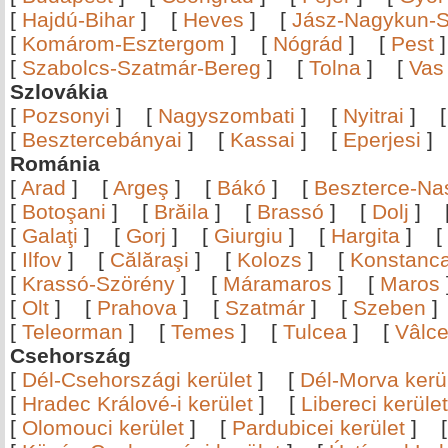
[
Hajdú-Bihar
]
[
Heves
]
[
Jász-Nagykun-S
[
Komárom-Esztergom
]
[
Nógrád
]
[
Pest
[
Szabolcs-Szatmár-Bereg
]
[
Tolna
]
[
Vas
Szlovákia
[
Pozsonyi
]
[
Nagyszombati
]
[
Nyitrai
]
[
Besztercebányai
]
[
Kassai
]
[
Eperjesi
Románia
[
Arad
]
[
Argeş
]
[
Bákó
]
[
Beszterce-N
[
Botoşani
]
[
Brăila
]
[
Brassó
]
[
Dolj
]
[
Galaţi
]
[
Gorj
]
[
Giurgiu
]
[
Hargita
]
[
[
Ilfov
]
[
Călăraşi
]
[
Kolozs
]
[
Konstanc
[
Krassó-Szörény
]
[
Máramaros
]
[
Maros
[
Olt
]
[
Prahova
]
[
Szatmár
]
[
Szeben
[
Teleorman
]
[
Temes
]
[
Tulcea
]
[
Vâlc
Csehország
[
Dél-Csehországi kerület
]
[
Dél-Morva kerü
[
Hradec Králové-i kerület
]
[
Libereci kerület
[
Olomouci kerület
]
[
Pardubicei kerület
]