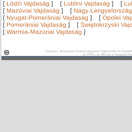
[
Łódźi Vajdaság
]
[
Lublini Vajdaság
]
[
Lu
[
Mazóviai Vajdaság
]
[
Nagy-Lengyelország
[
Nyugat-Pomerániai Vajdaság
]
[
Opolei Va
[
Pomerániai Vajdaság
]
[
Świętokrzyski Vaj
[
Warmia-Mazúriai Vajdaság
]
Készült a Budapesti Corvinus Egyetem Tájtervezési és Területf
az OTKA, az NKA és a Visegrádi Al