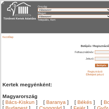
Ország:
Megye:
Történeti Kertek Adattára
Település, Kert:
Kezdőlap
Belépés / Regisztráci
Felhasználónév:
Jelszó:
Regisztráció
Elfelejtett jelszó
Kertek megyénként:
Magyarország
[
Bács-Kiskun
]
[
Baranya
]
[
Békés
]
[
B
[
Budapest
]
[
Csongrád
]
[
Fejér
]
[
Győr