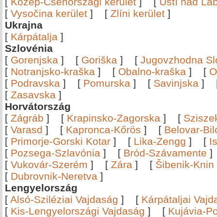
[
Közép-Csehországi kerület
]
[
Ústí nad Lab
[
Vysočina kerület
]
[
Zlíni kerület
]
Ukrajna
[
Kárpátalja
]
Szlovénia
[
Gorenjska
]
[
Goriška
]
[
Jugovzhodna Sl
[
Notranjsko-kraška
]
[
Obalno-kraška
]
[
O
[
Podravska
]
[
Pomurska
]
[
Savinjska
]
[
Zasavska
]
Horvátország
[
Zágráb
]
[
Krapinsko-Zagorska
]
[
Szisze
[
Varasd
]
[
Kapronca-Kőrös
]
[
Belovar-Bi
[
Primorje-Gorski Kotar
]
[
Lika-Zengg
]
[
I
[
Pozsega-Szlavónia
]
[
Bród-Szávamente
[
Vukovár-Szerém
]
[
Zára
]
[
Šibenik-Knin
[
Dubrovnik-Neretva
]
Lengyelország
[
Alsó-Sziléziai Vajdaság
]
[
Kárpátaljai Vaj
[
Kis-Lengyelországi Vajdaság
]
[
Kujávia-P