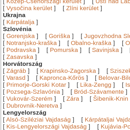
[
Közép-Csehországi kerület
]
[
Ústí nad Lab
[
Vysočina kerület
]
[
Zlíni kerület
]
Ukrajna
[
Kárpátalja
]
Szlovénia
[
Gorenjska
]
[
Goriška
]
[
Jugovzhodna Sl
[
Notranjsko-kraška
]
[
Obalno-kraška
]
[
O
[
Podravska
]
[
Pomurska
]
[
Savinjska
]
[
Zasavska
]
Horvátország
[
Zágráb
]
[
Krapinsko-Zagorska
]
[
Szisze
[
Varasd
]
[
Kapronca-Kőrös
]
[
Belovar-Bi
[
Primorje-Gorski Kotar
]
[
Lika-Zengg
]
[
I
[
Pozsega-Szlavónia
]
[
Bród-Szávamente
[
Vukovár-Szerém
]
[
Zára
]
[
Šibenik-Knin
[
Dubrovnik-Neretva
]
Lengyelország
[
Alsó-Sziléziai Vajdaság
]
[
Kárpátaljai Vaj
[
Kis-Lengyelországi Vajdaság
]
[
Kujávia-P