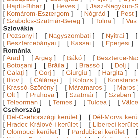
[
Hajdú-Bihar
]
[
Heves
]
[
Jász-Nagykun-S
[
Komárom-Esztergom
]
[
Nógrád
]
[
Pest
[
Szabolcs-Szatmár-Bereg
]
[
Tolna
]
[
Vas
Szlovákia
[
Pozsonyi
]
[
Nagyszombati
]
[
Nyitrai
]
[
Besztercebányai
]
[
Kassai
]
[
Eperjesi
Románia
[
Arad
]
[
Argeş
]
[
Bákó
]
[
Beszterce-N
[
Botoşani
]
[
Brăila
]
[
Brassó
]
[
Dolj
]
[
Galaţi
]
[
Gorj
]
[
Giurgiu
]
[
Hargita
]
[
[
Ilfov
]
[
Călăraşi
]
[
Kolozs
]
[
Konstanc
[
Krassó-Szörény
]
[
Máramaros
]
[
Maros
[
Olt
]
[
Prahova
]
[
Szatmár
]
[
Szeben
[
Teleorman
]
[
Temes
]
[
Tulcea
]
[
Vâlc
Csehország
[
Dél-Csehországi kerület
]
[
Dél-Morva kerü
[
Hradec Králové-i kerület
]
[
Libereci kerület
[
Olomouci kerület
]
[
Pardubicei kerület
]