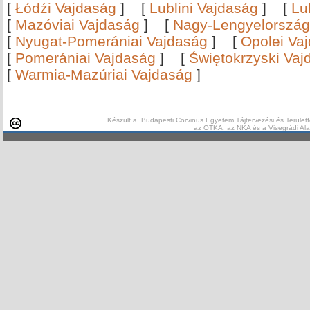
[
Łódźi Vajdaság
]
[
Lublini Vajdaság
]
[
Lu
[
Mazóviai Vajdaság
]
[
Nagy-Lengyelország
[
Nyugat-Pomerániai Vajdaság
]
[
Opolei Va
[
Pomerániai Vajdaság
]
[
Świętokrzyski Vaj
[
Warmia-Mazúriai Vajdaság
]
Készült a Budapesti Corvinus Egyetem Tájtervezési és Területf
az OTKA, az NKA és a Visegrádi Al