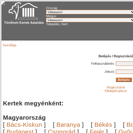
Ország:
Megye:
Történeti Kertek Adattára
Település, Kert:
Kezdőlap
Belépés / Regisztráci
Felhasználónév:
Jelszó:
Regisztráció
Elfelejtett jelszó
Kertek megyénként:
Magyarország
[
Bács-Kiskun
]
[
Baranya
]
[
Békés
]
[
B
[
Budapest
]
[
Csongrád
]
[
Fejér
]
[
Győr