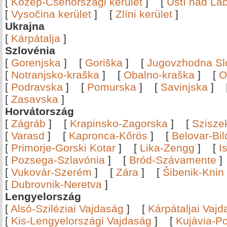
[
Közép-Csehországi kerület
]
[
Ústí nad Lab
[
Vysočina kerület
]
[
Zlíni kerület
]
Ukrajna
[
Kárpátalja
]
Szlovénia
[
Gorenjska
]
[
Goriška
]
[
Jugovzhodna Sl
[
Notranjsko-kraška
]
[
Obalno-kraška
]
[
O
[
Podravska
]
[
Pomurska
]
[
Savinjska
]
[
Zasavska
]
Horvátország
[
Zágráb
]
[
Krapinsko-Zagorska
]
[
Szisze
[
Varasd
]
[
Kapronca-Kőrös
]
[
Belovar-Bi
[
Primorje-Gorski Kotar
]
[
Lika-Zengg
]
[
I
[
Pozsega-Szlavónia
]
[
Bród-Szávamente
[
Vukovár-Szerém
]
[
Zára
]
[
Šibenik-Knin
[
Dubrovnik-Neretva
]
Lengyelország
[
Alsó-Sziléziai Vajdaság
]
[
Kárpátaljai Vaj
[
Kis-Lengyelországi Vajdaság
]
[
Kujávia-P