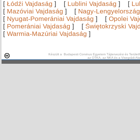
[
Łódźi Vajdaság
]
[
Lublini Vajdaság
]
[
Lu
[
Mazóviai Vajdaság
]
[
Nagy-Lengyelország
[
Nyugat-Pomerániai Vajdaság
]
[
Opolei Va
[
Pomerániai Vajdaság
]
[
Świętokrzyski Vaj
[
Warmia-Mazúriai Vajdaság
]
Készült a Budapesti Corvinus Egyetem Tájtervezési és Területf
az OTKA, az NKA és a Visegrádi Al