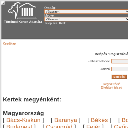
Ország:
Megye:
Történeti Kertek Adattára
Település, Kert:
Kezdőlap
Belépés / Regisztráci
Felhasználónév:
Jelszó:
Regisztráció
Elfelejtett jelszó
Kertek megyénként:
Magyarország
[
Bács-Kiskun
]
[
Baranya
]
[
Békés
]
[
B
[
Budapest
]
[
Csongrád
]
[
Fejér
]
[
Győr