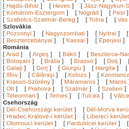
[
Hajdú-Bihar
]
[
Heves
]
[
Jász-Nagykun-S
[
Komárom-Esztergom
]
[
Nógrád
]
[
Pest
[
Szabolcs-Szatmár-Bereg
]
[
Tolna
]
[
Vas
Szlovákia
[
Pozsonyi
]
[
Nagyszombati
]
[
Nyitrai
]
[
Besztercebányai
]
[
Kassai
]
[
Eperjesi
Románia
[
Arad
]
[
Argeş
]
[
Bákó
]
[
Beszterce-N
[
Botoşani
]
[
Brăila
]
[
Brassó
]
[
Dolj
]
[
Galaţi
]
[
Gorj
]
[
Giurgiu
]
[
Hargita
]
[
[
Ilfov
]
[
Călăraşi
]
[
Kolozs
]
[
Konstanc
[
Krassó-Szörény
]
[
Máramaros
]
[
Maros
[
Olt
]
[
Prahova
]
[
Szatmár
]
[
Szeben
[
Teleorman
]
[
Temes
]
[
Tulcea
]
[
Vâlc
Csehország
[
Dél-Csehországi kerület
]
[
Dél-Morva kerü
[
Hradec Králové-i kerület
]
[
Libereci kerület
[
Olomouci kerület
]
[
Pardubicei kerület
]