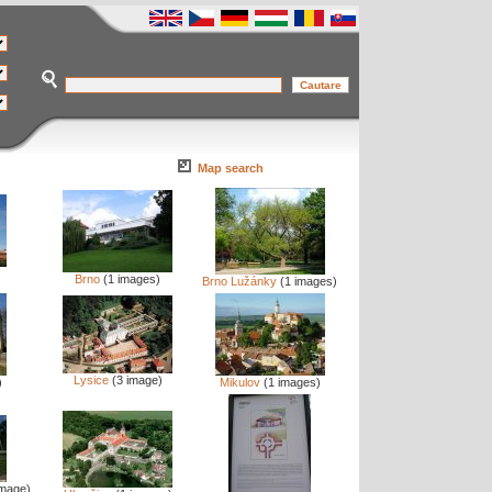
Map search
Brno
(1 images)
Brno Lužánky
(1 images)
Lysice
(3 image)
)
Mikulov
(1 images)
image)