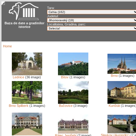
Tara:
Judetul:
Baza de date a gradinilor
Localitatea, Gradina, parc:
istorice
Home
Brno
(1 images)
Lednice
(36 image)
Bítov
(1 images)
Brno Špilberk
(1 images)
Bučovice
(3 image)
Kunštát
(1 images
Slavkov (Austerlitz)
(2 
Rájec Jestřebí
(2 image)