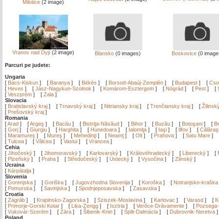
Milotice
(2 image)
Vranov nad Dyjí
(2 image)
Blansko
(0 images)
Boskovice
(0 image
Parcuri pe judete:
Ungaria
[
Bács-Kiskun
]
[
Baranya
]
[
Békés
]
[
Borsod-Abaúj-Zemplén
]
[
Budapest
]
[
Cso
[
Heves
]
[
Jász-Nagykun-Szolnok
]
[
Komárom-Esztergom
]
[
Nógrád
]
[
Pest
]
[
[
Veszprém
]
[
Zala
]
Slovacia
[
Bratislavský kraj
]
[
Trnavský kraj
]
[
Nitriansky kraj
]
[
Trenčiansky kraj
]
[
Žilinsk
[
Prešovský kraj
]
Romania
[
Arad
]
[
Argeş
]
[
Bacău
]
[
Bistriţa-Năsăud
]
[
Bihor
]
[
Buzău
]
[
Botoşani
]
[
Br
[
Gorj
]
[
Giurgiu
]
[
Harghita
]
[
Hunedoara
]
[
Ialomiţa
]
[
Iaşi
]
[
Ilfov
]
[
Călăraş
[
Maramureş
]
[
Mureş
]
[
Mehedinţi
]
[
Neamţ
]
[
Olt
]
[
Prahova
]
[
Satu Mare
]
[
Tulcea
]
[
Vâlcea
]
[
Vaslui
]
[
Vrancea
]
Cehia
[
Jihočeský
]
[
Jihomoravský
]
[
Karlovarský
]
[
Královéhradecký
]
[
Liberecký
]
[
[
Plzeňský
]
[
Praha
]
[
Středočeský
]
[
Ústecký
]
[
Vysočina
]
[
Zlínský
]
Ucraina
[
Kárpátalja
]
Slovenia
[
Gorenjska
]
[
Goriška
]
[
Jugovzhodna Slovenija
]
[
Koroška
]
[
Notranjsko-kraška
[
Pomurska
]
[
Savinjska
]
[
Spodnjeposavska
]
[
Zasavska
]
Croatia
[
Zágráb
]
[
Krapinsko-Zagorska
]
[
Sziszek-Moslavina
]
[
Karlovac
]
[
Varasd
]
[
K
[
Primorje-Gorski Kotar
]
[
Lika-Zengg
]
[
Isztria
]
[
Verőce-Drávamente
]
[
Pozsega-
[
Vukovár-Szerém
]
[
Zára
]
[
Šibenik-Knin
]
[
Split-Dalmácia
]
[
Dubrovnik-Neretva
Poland