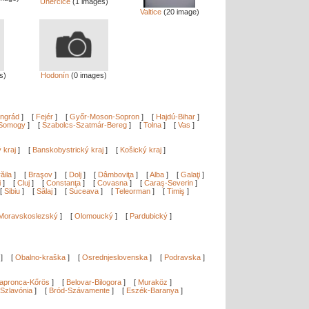
Uherčice
(1 images)
Valtice
(20 image)
s)
Hodonín
(0 images)
ngrád
]
[
Fejér
]
[
Győr-Moson-Sopron
]
[
Hajdú-Bihar
]
Somogy
]
[
Szabolcs-Szatmár-Bereg
]
[
Tolna
]
[
Vas
]
ý kraj
]
[
Banskobystrický kraj
]
[
Košický kraj
]
ăila
]
[
Braşov
]
[
Dolj
]
[
Dâmboviţa
]
[
Alba
]
[
Galaţi
]
i
]
[
Cluj
]
[
Constanţa
]
[
Covasna
]
[
Caraş-Severin
]
[
Sibiu
]
[
Sălaj
]
[
Suceava
]
[
Teleorman
]
[
Timiş
]
Moravskoslezský
]
[
Olomoucký
]
[
Pardubický
]
]
[
Obalno-kraška
]
[
Osrednjeslovenska
]
[
Podravska
]
apronca-Kőrös
]
[
Belovar-Bilogora
]
[
Muraköz
]
Szlavónia
]
[
Bród-Szávamente
]
[
Eszék-Baranya
]
]