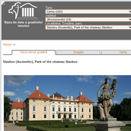
Tara:
Judetul:
Baza de date a gradinilor
Localitatea, Gradina, parc:
istorice
Home
->
Descrierea gradinii
Imagini
harta
Slavkov (Austerlitz), Park of the chateau Slavkov