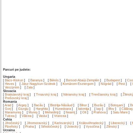
Parcuri pe judete:
Ungaria
[
Bács-Kiskun
]
[
Baranya
]
[
Békés
]
[
Borsod-Abaúj-Zemplén
]
[
Budapest
]
[
Cso
[
Heves
]
[
Jász-Nagykun-Szolnok
]
[
Komárom-Esztergom
]
[
Nógrád
]
[
Pest
]
[
[
Veszprém
]
[
Zala
]
Slovacia
[
Bratislavský kraj
]
[
Trnavský kraj
]
[
Nitriansky kraj
]
[
Trenčiansky kraj
]
[
Žilinsk
[
Prešovský kraj
]
Romania
[
Arad
]
[
Argeş
]
[
Bacău
]
[
Bistriţa-Năsăud
]
[
Bihor
]
[
Buzău
]
[
Botoşani
]
[
Br
[
Gorj
]
[
Giurgiu
]
[
Harghita
]
[
Hunedoara
]
[
Ialomiţa
]
[
Iaşi
]
[
Ilfov
]
[
Călăraş
[
Maramureş
]
[
Mureş
]
[
Mehedinţi
]
[
Neamţ
]
[
Olt
]
[
Prahova
]
[
Satu Mare
]
[
Tulcea
]
[
Vâlcea
]
[
Vaslui
]
[
Vrancea
]
Cehia
[
Jihočeský
]
[
Jihomoravský
]
[
Karlovarský
]
[
Královéhradecký
]
[
Liberecký
]
[
[
Plzeňský
]
[
Praha
]
[
Středočeský
]
[
Ústecký
]
[
Vysočina
]
[
Zlínský
]
Ucraina