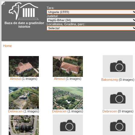
Tara:
Judetul:
Baza de date a gradinilor
Localitatea, Gradina, parc:
istorice
Home
Álmosd
(1 images)
Álmosd
(1 images)
Bakonszeg
(0 images)
Debrecen
(1 images)
Debrecen
(1 images)
Debrecen
(0 images)