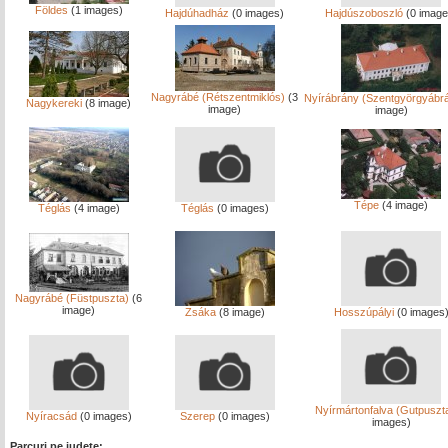
Földes
(1 images)
Hajdúhadház
(0 images)
Hajdúszoboszló
(0 image
Nagyrábé (Rétszentmiklós)
(3
Nyírábrány (Szentgyörgyábr
Nagykereki
(8 image)
image)
image)
Tépe
(4 image)
Téglás
(4 image)
Téglás
(0 images)
Nagyrábé (Füstpuszta)
(6
image)
Zsáka
(8 image)
Hosszúpályi
(0 images
Nyírmártonfalva (Gutpuszt
Nyíracsád
(0 images)
Szerep
(0 images)
images)
Parcuri pe judete: