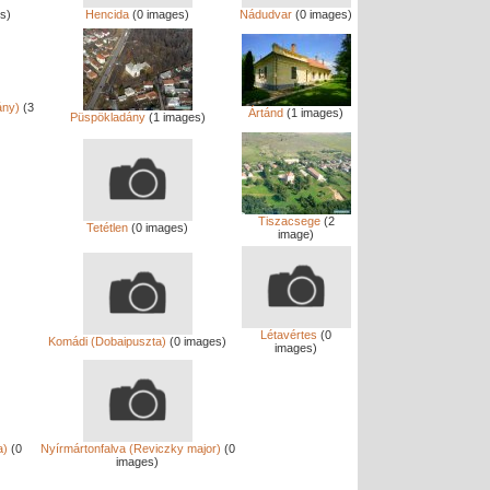
s)
Hencida
(0 images)
Nádudvar
(0 images)
ány)
(3
Ártánd
(1 images)
Püspökladány
(1 images)
Tiszacsege
(2
Tetétlen
(0 images)
image)
Létavértes
(0
)
Komádi (Dobaipuszta)
(0 images)
images)
a)
(0
Nyírmártonfalva (Reviczky major)
(0
images)