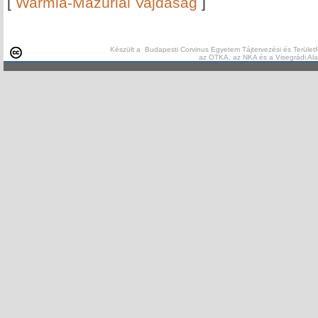
[
Warmia-Mazúriai Vajdaság
]
Készült a Budapesti Corvinus Egyetem Tájtervezési és Területf
az OTKA, az NKA és a Visegrádi Al