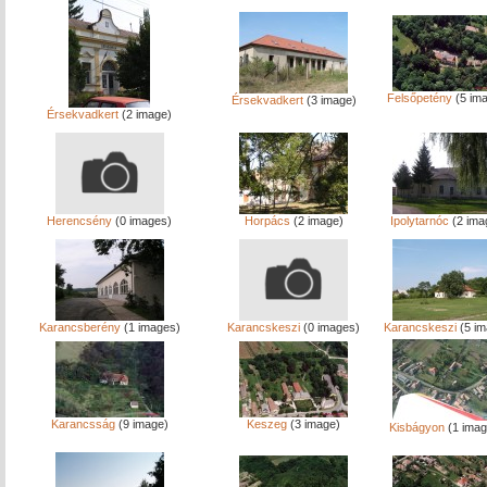
Felsőpetény
(5 im
Érsekvadkert
(3 image)
Érsekvadkert
(2 image)
Herencsény
(0 images)
Horpács
(2 image)
Ipolytarnóc
(2 ima
Karancsberény
(1 images)
Karancskeszi
(0 images)
Karancskeszi
(5 im
Karancsság
(9 image)
Keszeg
(3 image)
Kisbágyon
(1 imag