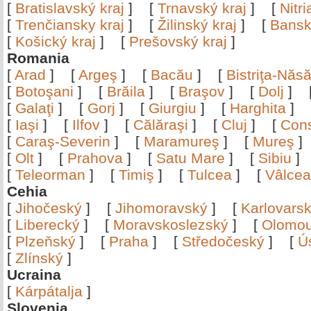
[
Bratislavský kraj
]
[
Trnavský kraj
]
[
Nitr
[
Trenčiansky kraj
]
[
Žilinský kraj
]
[
Bansk
[
Košický kraj
]
[
Prešovský kraj
]
Romania
[
Arad
]
[
Argeş
]
[
Bacău
]
[
Bistriţa-Nă
[
Botoşani
]
[
Brăila
]
[
Braşov
]
[
Dolj
]
[
Galaţi
]
[
Gorj
]
[
Giurgiu
]
[
Harghita
]
[
Iaşi
]
[
Ilfov
]
[
Călăraşi
]
[
Cluj
]
[
Con
[
Caraş-Severin
]
[
Maramureş
]
[
Mureş
[
Olt
]
[
Prahova
]
[
Satu Mare
]
[
Sibiu
[
Teleorman
]
[
Timiş
]
[
Tulcea
]
[
Vâlce
Cehia
[
Jihočeský
]
[
Jihomoravský
]
[
Karlovars
[
Liberecký
]
[
Moravskoslezský
]
[
Olomo
[
Plzeňský
]
[
Praha
]
[
Středočeský
]
[
Ú
[
Zlínský
]
Ucraina
[
Kárpátalja
]
Slovenia