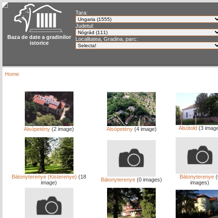
Tara:
Judetul:
Baza de date a gradinilor
Localitatea, Gradina, parc:
istorice
Home
Alsótold
(3 imag
Alsópetény
(2 image)
Alsópetény
(4 image)
Bátonyterenye (Kisterenye)
(18
Bátonyterenye
(
Bátonyterenye
(0 images)
image)
images)