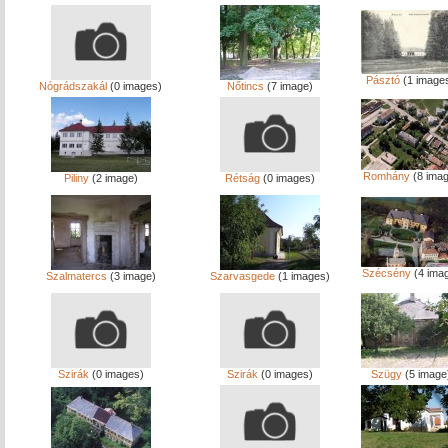
Pásztó
(1 image
Nógrádszakál
(0 images)
Nőtincs
(7 image)
Romhány
(8 imag
Piliny
(2 image)
Rétság
(0 images)
Szécsény
(4 ima
Szalmatercs
(3 image)
Szarvasgede
(1 images)
Szirák
(0 images)
Szirák
(0 images)
Szügy
(5 image