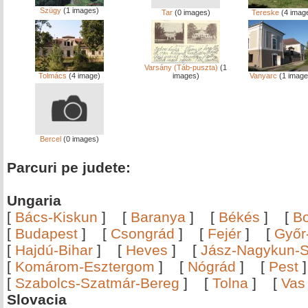
Szügy
(1 images)
Tar
(0 images)
Tereske
(4 imag
Varsány (Táb-puszta)
(1
Tolmács
(4 image)
images)
Vanyarc
(1 image
Bercel
(0 images)
Parcuri pe judete:
Ungaria
[
Bács-Kiskun
]
[
Baranya
]
[
Békés
]
[
B
[
Budapest
]
[
Csongrád
]
[
Fejér
]
[
Győr
[
Hajdú-Bihar
]
[
Heves
]
[
Jász-Nagykun-S
[
Komárom-Esztergom
]
[
Nógrád
]
[
Pest
[
Szabolcs-Szatmár-Bereg
]
[
Tolna
]
[
Vas
Slovacia