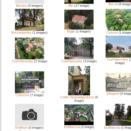
Bercel
(6 image
Becske
(0 images)
Bér
(17 image)
Buják
(1 images)
Borsosberény
(1 images)
Csécse
(1 image
Cserhátsurány
(
Cserhátsurány
(2 image)
Cserhátsurány
(3 image)
image)
Diósjenő
(3 imag
Csesztve
(7 image)
Csitár (Nógrádgárdony)
(6
image)
Erdőtarcsa
(2 image)
Erdőkürt
(0 images)
Erdőtarcsa
(1 ima