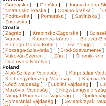
[
Gorenjska
]
[
Goriška
]
[
Jugovzhodna Sl
[
Notranjsko-kraška
]
[
Obalno-kraška
]
[
O
[
Podravska
]
[
Pomurska
]
[
Savinjska
]
[
Zasavska
]
Croatia
[
Zágráb
]
[
Krapinsko-Zagorska
]
[
Szisze
[
Varasd
]
[
Kapronca-Kőrös
]
[
Belovar-Bi
[
Primorje-Gorski Kotar
]
[
Lika-Zengg
]
[
I
[
Pozsega-Szlavónia
]
[
Bród-Szávamente
[
Vukovár-Szerém
]
[
Zára
]
[
Šibenik-Knin
[
Dubrovnik-Neretva
]
Poland
[
Alsó-Sziléziai Vajdaság
]
[
Kárpátaljai Vaj
[
Kis-Lengyelországi Vajdaság
]
[
Kujávia-P
[
Łódźi Vajdaság
]
[
Lublini Vajdaság
]
[
Lu
[
Mazóviai Vajdaság
]
[
Nagy-Lengyelország
[
Nyugat-Pomerániai Vajdaság
]
[
Opolei Va
[
Pomerániai Vajdaság
]
[
Świętokrzyski Vaj