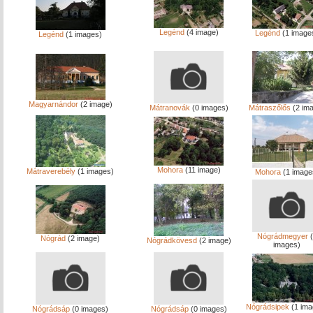
Legénd
(4 image)
Legénd
(1 image
Legénd
(1 images)
Magyarnándor
(2 image)
Mátranovák
(0 images)
Mátraszőlős
(2 im
Mohora
(11 image)
Mátraverebély
(1 images)
Mohora
(1 image
Nógrádmegyer
(
Nógrád
(2 image)
Nógrádkövesd
(2 image)
images)
Nógrádsipek
(1 ima
Nógrádsáp
(0 images)
Nógrádsáp
(0 images)