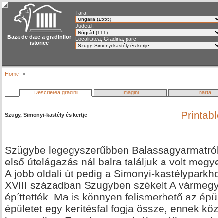
Tara:
Judetul:
Baza de date a gradinilor
Localitatea, Gradina, parc:
istorice
Home
->
Descrierea gradinii
Imagini
harta
Printab
Szügy, Simonyi-kastély és kertje
Szügybe legegyszerűbben Balassagyarmatról 
első útelágazás nál balra találjuk a volt megy
A jobb oldali út pedig a Simonyi-kastélypark
XVIII században Szügyben székelt A vármegy
építtették. Ma is könnyen felismerhető az épü
épületet egy kerítésfal fogja össze, ennek kö