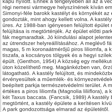
kapu nyílott. Ennek a tengelyében áll az a véd
régi nemesi vármegye helyszínének kíván emlé
Simonyi-féle barokk kastélyt és környékét az
gondozták, mint ahogy kellett volna. A kastély b
üres. Az 1988-ban igényesen felújított épület
felújítása is megtörténjék. Az épület előtti p
fák megmaradtak. Jó kiindulási alapot jelent
az útrendszer helyreállításához. A meglévő f
magas, 5 m koronaátmérőjű piros liliomfa, a ké
tiszafa, a kocsányos tölgyek és a hegyi szile
épült. (Genthon, 1954) A község egy mellékut
úton közelíthető meg. Magánkézben van, őrzöt
látogatható. A kastély felújított, és mindeköz
érvényesültek a műemlék- és környezetvédel
beépített parkja természetvédelmi terület. A 
értékes a piros liliomfa (Magnolia liliiflora),
két Taxus baccata. (Fancsik, 1989) A kastély be
megtörtént, a kastély épülete a kerítésen kívü
A park gondozottsága elmarad az épületétől.