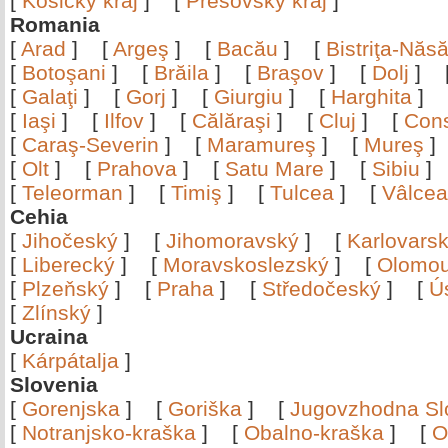
[
Košický kraj
]
[
Prešovský kraj
]
Romania
[
Arad
]
[
Argeş
]
[
Bacău
]
[
Bistriţa-Nă
[
Botoşani
]
[
Brăila
]
[
Braşov
]
[
Dolj
]
[
Galaţi
]
[
Gorj
]
[
Giurgiu
]
[
Harghita
]
[
Iaşi
]
[
Ilfov
]
[
Călăraşi
]
[
Cluj
]
[
Con
[
Caraş-Severin
]
[
Maramureş
]
[
Mureş
[
Olt
]
[
Prahova
]
[
Satu Mare
]
[
Sibiu
[
Teleorman
]
[
Timiş
]
[
Tulcea
]
[
Vâlce
Cehia
[
Jihočeský
]
[
Jihomoravský
]
[
Karlovars
[
Liberecký
]
[
Moravskoslezský
]
[
Olomo
[
Plzeňský
]
[
Praha
]
[
Středočeský
]
[
Ú
[
Zlínský
]
Ucraina
[
Kárpátalja
]
Slovenia
[
Gorenjska
]
[
Goriška
]
[
Jugovzhodna Sl
[
Notranjsko-kraška
]
[
Obalno-kraška
]
[
O