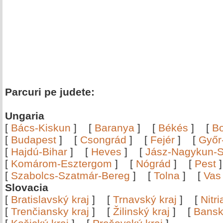
Parcuri pe judete:
Ungaria
[
Bács-Kiskun
]
[
Baranya
]
[
Békés
]
[
B
[
Budapest
]
[
Csongrád
]
[
Fejér
]
[
Győr
[
Hajdú-Bihar
]
[
Heves
]
[
Jász-Nagykun-S
[
Komárom-Esztergom
]
[
Nógrád
]
[
Pest
[
Szabolcs-Szatmár-Bereg
]
[
Tolna
]
[
Vas
Slovacia
[
Bratislavský kraj
]
[
Trnavský kraj
]
[
Nitr
[
Trenčiansky kraj
]
[
Žilinský kraj
]
[
Bansk