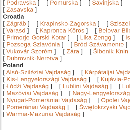
[
Podravska
]
[
Pomurska
]
[
Savinjska
]
[
Zasavska
]
Croatia
[
Zágráb
]
[
Krapinsko-Zagorska
]
[
Szisze
[
Varasd
]
[
Kapronca-Kőrös
]
[
Belovar-Bi
[
Primorje-Gorski Kotar
]
[
Lika-Zengg
]
[
I
[
Pozsega-Szlavónia
]
[
Bród-Szávamente
[
Vukovár-Szerém
]
[
Zára
]
[
Šibenik-Knin
[
Dubrovnik-Neretva
]
Poland
[
Alsó-Sziléziai Vajdaság
]
[
Kárpátaljai Vaj
[
Kis-Lengyelországi Vajdaság
]
[
Kujávia-P
[
Łódźi Vajdaság
]
[
Lublini Vajdaság
]
[
Lu
[
Mazóviai Vajdaság
]
[
Nagy-Lengyelország
[
Nyugat-Pomerániai Vajdaság
]
[
Opolei Va
[
Pomerániai Vajdaság
]
[
Świętokrzyski Vaj
[
Warmia-Mazúriai Vajdaság
]