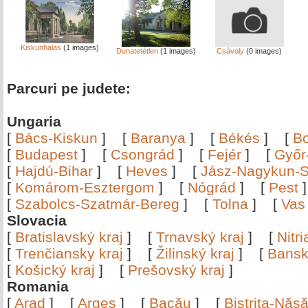
Kiskunhalas
(1 images)
Dunatetétlen
(1 images)
Csávoly
(0 images)
Parcuri pe judete:
Ungaria
[
Bács-Kiskun
]
[
Baranya
]
[
Békés
]
[
B
[
Budapest
]
[
Csongrád
]
[
Fejér
]
[
Győr
[
Hajdú-Bihar
]
[
Heves
]
[
Jász-Nagykun-S
[
Komárom-Esztergom
]
[
Nógrád
]
[
Pest
[
Szabolcs-Szatmár-Bereg
]
[
Tolna
]
[
Vas
Slovacia
[
Bratislavský kraj
]
[
Trnavský kraj
]
[
Nitr
[
Trenčiansky kraj
]
[
Žilinský kraj
]
[
Bansk
[
Košický kraj
]
[
Prešovský kraj
]
Romania
[
Arad
]
[
Argeş
]
[
Bacău
]
[
Bistriţa-Nă