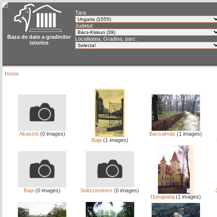
Tara:
Judetul:
Baza de date a gradinilor
Localitatea, Gradina, parc:
istorice
Home
Akasztó
(0 images)
Bácsalmás
(1 images)
Baja
(1 images)
Baja
(0 images)
Soltszentimre
(0 images)
Dunapataj
(1 images)