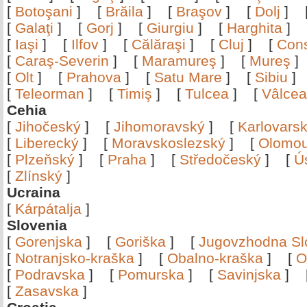
[
Botoşani
]
[
Brăila
]
[
Braşov
]
[
Dolj
]
[
Galaţi
]
[
Gorj
]
[
Giurgiu
]
[
Harghita
]
[
Iaşi
]
[
Ilfov
]
[
Călăraşi
]
[
Cluj
]
[
Con
[
Caraş-Severin
]
[
Maramureş
]
[
Mureş
[
Olt
]
[
Prahova
]
[
Satu Mare
]
[
Sibiu
[
Teleorman
]
[
Timiş
]
[
Tulcea
]
[
Vâlce
Cehia
[
Jihočeský
]
[
Jihomoravský
]
[
Karlovars
[
Liberecký
]
[
Moravskoslezský
]
[
Olomo
[
Plzeňský
]
[
Praha
]
[
Středočeský
]
[
Ú
[
Zlínský
]
Ucraina
[
Kárpátalja
]
Slovenia
[
Gorenjska
]
[
Goriška
]
[
Jugovzhodna Sl
[
Notranjsko-kraška
]
[
Obalno-kraška
]
[
O
[
Podravska
]
[
Pomurska
]
[
Savinjska
]
[
Zasavska
]