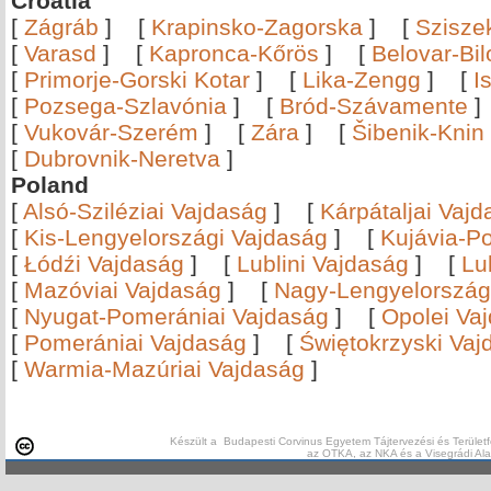
Croatia
[
Zágráb
]
[
Krapinsko-Zagorska
]
[
Szisze
[
Varasd
]
[
Kapronca-Kőrös
]
[
Belovar-Bi
[
Primorje-Gorski Kotar
]
[
Lika-Zengg
]
[
I
[
Pozsega-Szlavónia
]
[
Bród-Szávamente
[
Vukovár-Szerém
]
[
Zára
]
[
Šibenik-Knin
[
Dubrovnik-Neretva
]
Poland
[
Alsó-Sziléziai Vajdaság
]
[
Kárpátaljai Vaj
[
Kis-Lengyelországi Vajdaság
]
[
Kujávia-P
[
Łódźi Vajdaság
]
[
Lublini Vajdaság
]
[
Lu
[
Mazóviai Vajdaság
]
[
Nagy-Lengyelország
[
Nyugat-Pomerániai Vajdaság
]
[
Opolei Va
[
Pomerániai Vajdaság
]
[
Świętokrzyski Vaj
[
Warmia-Mazúriai Vajdaság
]
Készült a Budapesti Corvinus Egyetem Tájtervezési és Területf
az OTKA, az NKA és a Visegrádi Al