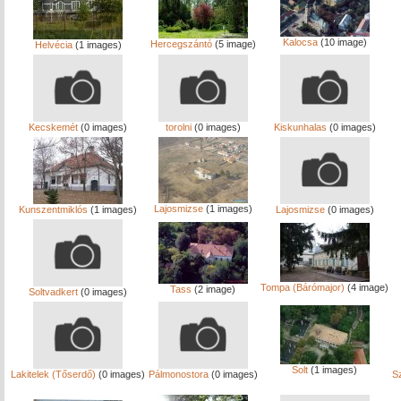
Kalocsa
(10 image)
Hercegszántó
(5 image)
Helvécia
(1 images)
Kecskemét
(0 images)
torolni
(0 images)
Kiskunhalas
(0 images)
Lajosmizse
(1 images)
Kunszentmiklós
(1 images)
Lajosmizse
(0 images)
Tompa (Bárómajor)
(4 image)
Tass
(2 image)
Soltvadkert
(0 images)
Solt
(1 images)
Lakitelek (Tőserdő)
(0 images)
Pálmonostora
(0 images)
S