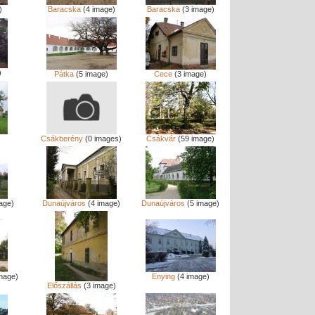
)
Baracska
(4 image)
Baracska
(3 image)
)
Pátka
(5 image)
Cece
(3 image)
Csákberény
(0 images)
Csákvár
(59 image)
age)
Dunaújváros
(4 image)
Dunaújváros
(5 image)
mage)
Enying
(4 image)
Előszállás
(3 image)