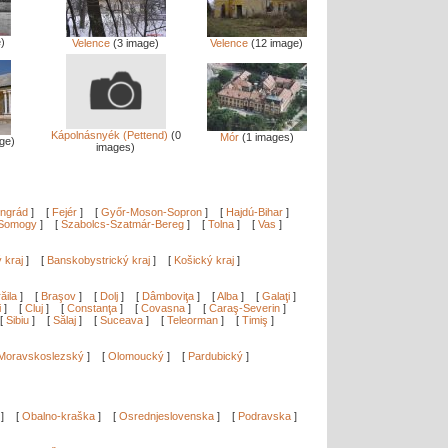
)
Velence
(3 image)
Velence
(12 image)
Kápolnásnyék (Pettend)
(0
Mór
(1 images)
ge)
images)
ngrád
]
[
Fejér
]
[
Győr-Moson-Sopron
]
[
Hajdú-Bihar
]
Somogy
]
[
Szabolcs-Szatmár-Bereg
]
[
Tolna
]
[
Vas
]
ý kraj
]
[
Banskobystrický kraj
]
[
Košický kraj
]
ăila
]
[
Braşov
]
[
Dolj
]
[
Dâmboviţa
]
[
Alba
]
[
Galaţi
]
i
]
[
Cluj
]
[
Constanţa
]
[
Covasna
]
[
Caraş-Severin
]
[
Sibiu
]
[
Sălaj
]
[
Suceava
]
[
Teleorman
]
[
Timiş
]
Moravskoslezský
]
[
Olomoucký
]
[
Pardubický
]
]
[
Obalno-kraška
]
[
Osrednjeslovenska
]
[
Podravska
]