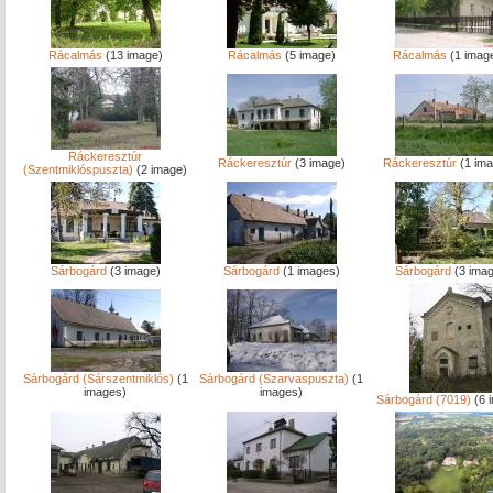
Rácalmás
(13 image)
Rácalmás
(5 image)
Rácalmás
(1 imag
Ráckeresztúr
Ráckeresztúr
(3 image)
Ráckeresztúr
(1 ima
(Szentmiklóspuszta)
(2 image)
Sárbogárd
(3 image)
Sárbogárd
(1 images)
Sárbogárd
(3 ima
Sárbogárd (Sárszentmiklós)
(1
Sárbogárd (Szarvaspuszta)
(1
images)
images)
Sárbogárd (7019)
(6 