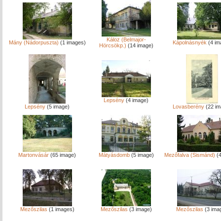
Káloz (Belmajor-
Mány (Nádorpuszta)
(1 images)
Kápolnásnyék
(4 im
Hörcsökp.)
(14 image)
Lepsény
(4 image)
Lepsény
(5 image)
Lovasberény
(22 im
Martonvásár
(65 image)
Mátyásdomb
(5 image)
Mezőfalva (Sismánd)
(4
Mezőszilas
(1 images)
Mezőszilas
(3 image)
Mezőszilas
(3 ima