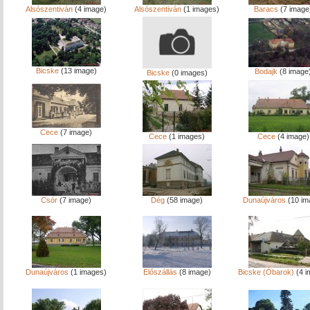
Alsószentiván
(4 image)
Alsószentiván
(1 images)
Baracs
(7 image
Bicske
(13 image)
Bodajk
(8 image
Bicske
(0 images)
Cece
(7 image)
Cece
(1 images)
Cece
(4 image)
Csór
(7 image)
Dég
(58 image)
Dunaújváros
(10 im
Dunaújváros
(1 images)
Előszállás
(8 image)
Bicske (Óbarok)
(4 i