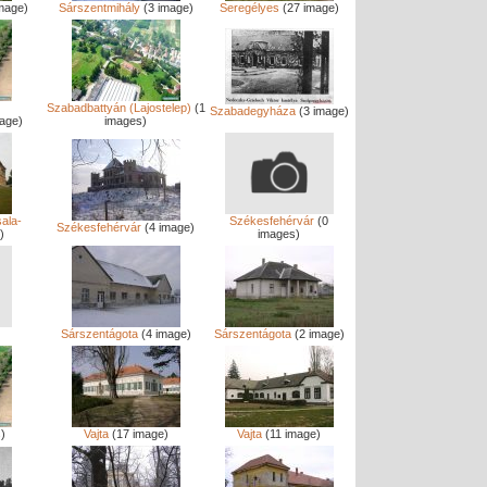
mage)
Sárszentmihály
(3 image)
Seregélyes
(27 image)
Szabadbattyán (Lajostelep)
(1
Szabadegyháza
(3 image)
age)
images)
ala-
Székesfehérvár
(0
Székesfehérvár
(4 image)
)
images)
Sárszentágota
(4 image)
Sárszentágota
(2 image)
)
Vajta
(17 image)
Vajta
(11 image)