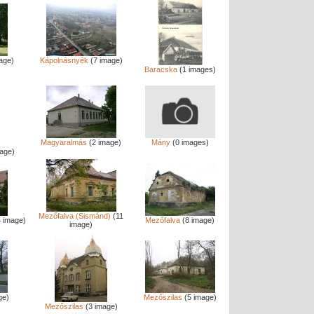
age)
Kápolnásnyék
(7 image)
Baracska
(1 images)
Magyaralmás
(2 image)
Mány
(0 images)
age)
Mezőfalva (Sismánd)
(11
 image)
Mezőfalva
(8 image)
image)
ge)
Mezőszilas
(5 image)
Mezőszilas
(3 image)