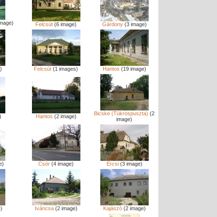
image)
Felcsút
(6 image)
Gárdony
(3 image)
)
Felcsút
(1 images)
Hantos
(19 image)
Bicske (Tükröspuszta)
(2
)
Hantos
(2 image)
image)
e)
Csór
(4 image)
Ercsi
(3 image)
)
Iváncsa
(2 image)
Kajászó
(2 image)