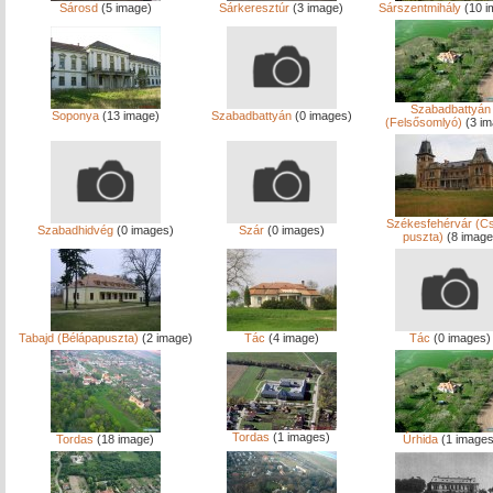
Sárosd
(5 image)
Sárkeresztúr
(3 image)
Sárszentmihály
(10 i
Szabadbattyán
Soponya
(13 image)
Szabadbattyán
(0 images)
(Felsősomlyó)
(3 im
Székesfehérvár (Cs
Szabadhidvég
(0 images)
Szár
(0 images)
puszta)
(8 image
Tabajd (Bélápapuszta)
(2 image)
Tác
(4 image)
Tác
(0 images)
Tordas
(1 images)
Tordas
(18 image)
Úrhida
(1 images