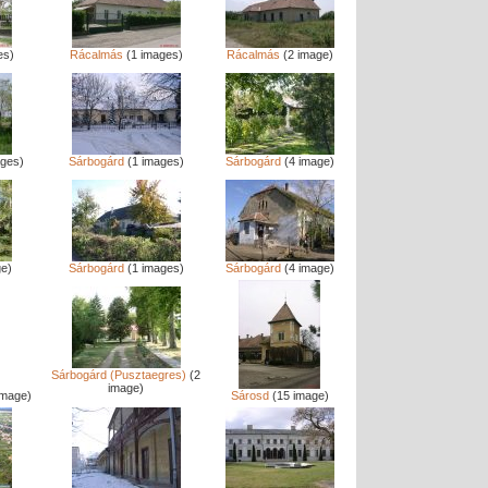
es)
Rácalmás
(1 images)
Rácalmás
(2 image)
ges)
Sárbogárd
(1 images)
Sárbogárd
(4 image)
ge)
Sárbogárd
(1 images)
Sárbogárd
(4 image)
Sárbogárd (Pusztaegres)
(2
image)
image)
Sárosd
(15 image)