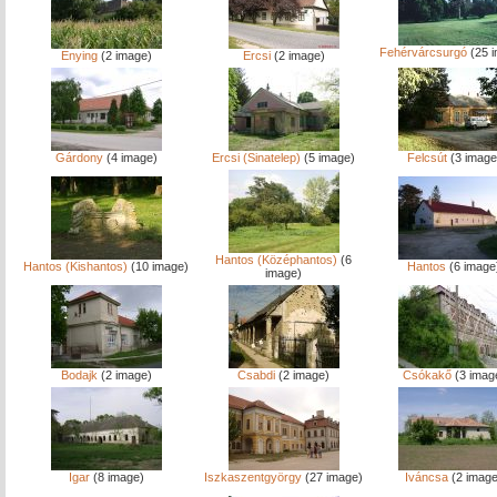
Fehérvárcsurgó
(25 
Enying
(2 image)
Ercsi
(2 image)
Gárdony
(4 image)
Ercsi (Sinatelep)
(5 image)
Felcsút
(3 image
Hantos (Középhantos)
(6
Hantos (Kishantos)
(10 image)
Hantos
(6 image
image)
Bodajk
(2 image)
Csabdi
(2 image)
Csókakő
(3 imag
Igar
(8 image)
Iszkaszentgyörgy
(27 image)
Iváncsa
(2 image