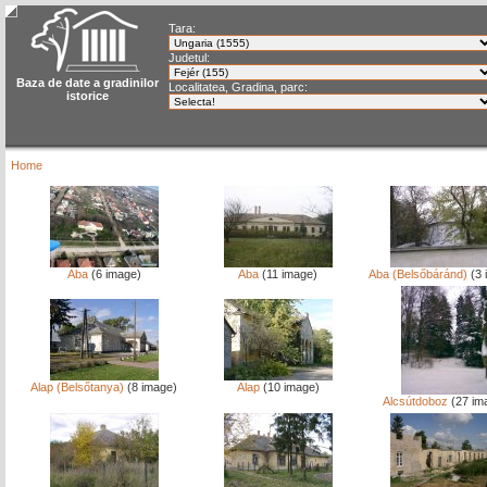
Tara:
Judetul:
Baza de date a gradinilor
Localitatea, Gradina, parc:
istorice
Home
Aba
(6 image)
Aba
(11 image)
Aba (Belsőbáránd)
(3 
Alap (Belsőtanya)
(8 image)
Alap
(10 image)
Alcsútdoboz
(27 im