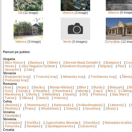
Velence
(6 image
Vál
(11 image)
Velence
(3 image)
Velence
(3 image)
Vereb
(0 images)
Zichyújfalu
(12 ima
Parcuri pe judete:
Ungaria
[
Bács-Kiskun
]
[
Baranya
]
[
Békés
]
[
Borsod-Abaúj-Zemplén
]
[
Budapest
]
[
Cso
[
Heves
]
[
Jász-Nagykun-Szolnok
]
[
Komárom-Esztergom
]
[
Nógrád
]
[
Pest
]
[
[
Veszprém
]
[
Zala
]
Slovacia
[
Bratislavský kraj
]
[
Trnavský kraj
]
[
Nitriansky kraj
]
[
Trenčiansky kraj
]
[
Žilinsk
[
Prešovský kraj
]
Romania
[
Arad
]
[
Argeş
]
[
Bacău
]
[
Bistriţa-Năsăud
]
[
Bihor
]
[
Buzău
]
[
Botoşani
]
[
Br
[
Gorj
]
[
Giurgiu
]
[
Harghita
]
[
Hunedoara
]
[
Ialomiţa
]
[
Iaşi
]
[
Ilfov
]
[
Călăraş
[
Maramureş
]
[
Mureş
]
[
Mehedinţi
]
[
Neamţ
]
[
Olt
]
[
Prahova
]
[
Satu Mare
]
[
Tulcea
]
[
Vâlcea
]
[
Vaslui
]
[
Vrancea
]
Cehia
[
Jihočeský
]
[
Jihomoravský
]
[
Karlovarský
]
[
Královéhradecký
]
[
Liberecký
]
[
[
Plzeňský
]
[
Praha
]
[
Středočeský
]
[
Ústecký
]
[
Vysočina
]
[
Zlínský
]
Ucraina
[
Kárpátalja
]
Slovenia
[
Gorenjska
]
[
Goriška
]
[
Jugovzhodna Slovenija
]
[
Koroška
]
[
Notranjsko-kraška
[
Pomurska
]
[
Savinjska
]
[
Spodnjeposavska
]
[
Zasavska
]
Croatia