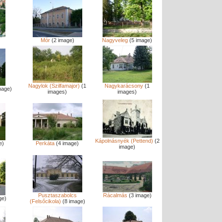
Mór
(2 image)
Nagyveleg
(5 image)
Nagylok (Szilfamajor)
(1
Nagykarácsony
(1
mage)
images)
images)
Kápolnásnyék (Pettend)
(2
e)
Perkáta
(4 image)
image)
Pusztaszabolcs
Rácalmás
(3 image)
ge)
(Felsőcikola)
(8 image)