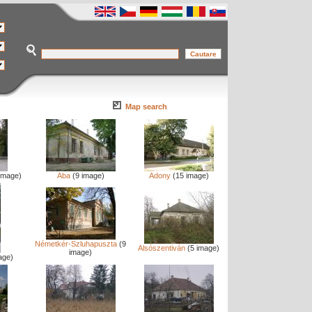
Map search
image)
Aba
(9 image)
Adony
(15 image)
Németkér-Szluhapuszta
(9
Alsószentiván
(5 image)
image)
age)