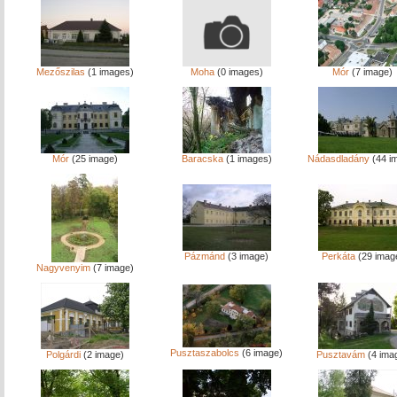
Mezőszilas
(1 images)
Moha
(0 images)
Mór
(7 image)
Mór
(25 image)
Baracska
(1 images)
Nádasdladány
(44 i
Pázmánd
(3 image)
Perkáta
(29 imag
Nagyvenyim
(7 image)
Pusztaszabolcs
(6 image)
Polgárdi
(2 image)
Pusztavám
(4 ima