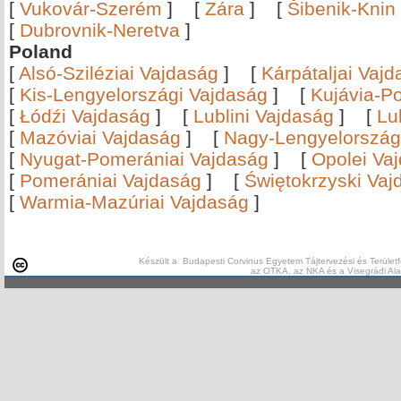
[
Vukovár-Szerém
]
[
Zára
]
[
Šibenik-Knin
[
Dubrovnik-Neretva
]
Poland
[
Alsó-Sziléziai Vajdaság
]
[
Kárpátaljai Vaj
[
Kis-Lengyelországi Vajdaság
]
[
Kujávia-P
[
Łódźi Vajdaság
]
[
Lublini Vajdaság
]
[
Lu
[
Mazóviai Vajdaság
]
[
Nagy-Lengyelország
[
Nyugat-Pomerániai Vajdaság
]
[
Opolei Va
[
Pomerániai Vajdaság
]
[
Świętokrzyski Vaj
[
Warmia-Mazúriai Vajdaság
]
Készült a Budapesti Corvinus Egyetem Tájtervezési és Területf
az OTKA, az NKA és a Visegrádi Al