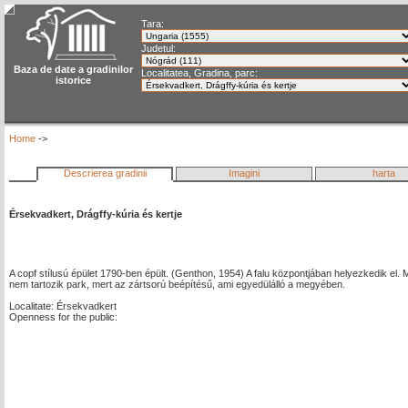
Tara:
Judetul:
Baza de date a gradinilor
Localitatea, Gradina, parc:
istorice
Home
->
Descrierea gradinii
Imagini
harta
Érsekvadkert, Drágffy-kúria és kertje
A copf stílusú épület 1790-ben épült. (Genthon, 1954) A falu központjában helyezkedik el.
nem tartozik park, mert az zártsorú beépítésű, ami egyedülálló a megyében.
Localitate: Érsekvadkert
Openness for the public: