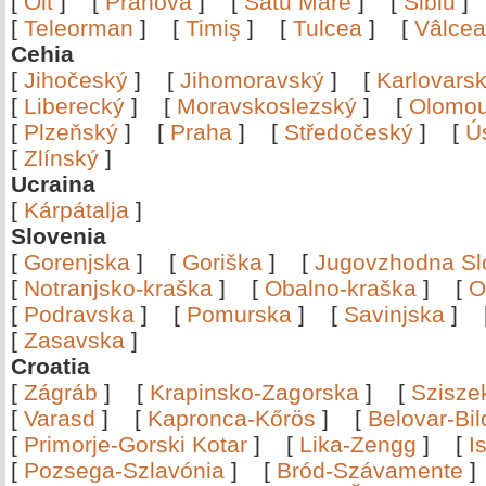
[
Olt
]
[
Prahova
]
[
Satu Mare
]
[
Sibiu
[
Teleorman
]
[
Timiş
]
[
Tulcea
]
[
Vâlce
Cehia
[
Jihočeský
]
[
Jihomoravský
]
[
Karlovars
[
Liberecký
]
[
Moravskoslezský
]
[
Olomo
[
Plzeňský
]
[
Praha
]
[
Středočeský
]
[
Ú
[
Zlínský
]
Ucraina
[
Kárpátalja
]
Slovenia
[
Gorenjska
]
[
Goriška
]
[
Jugovzhodna Sl
[
Notranjsko-kraška
]
[
Obalno-kraška
]
[
O
[
Podravska
]
[
Pomurska
]
[
Savinjska
]
[
Zasavska
]
Croatia
[
Zágráb
]
[
Krapinsko-Zagorska
]
[
Szisze
[
Varasd
]
[
Kapronca-Kőrös
]
[
Belovar-Bi
[
Primorje-Gorski Kotar
]
[
Lika-Zengg
]
[
I
[
Pozsega-Szlavónia
]
[
Bród-Szávamente