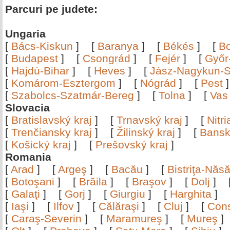
Parcuri pe judete:
Ungaria
[
Bács-Kiskun
]
[
Baranya
]
[
Békés
]
[
B
[
Budapest
]
[
Csongrád
]
[
Fejér
]
[
Győr
[
Hajdú-Bihar
]
[
Heves
]
[
Jász-Nagykun-S
[
Komárom-Esztergom
]
[
Nógrád
]
[
Pest
[
Szabolcs-Szatmár-Bereg
]
[
Tolna
]
[
Vas
Slovacia
[
Bratislavský kraj
]
[
Trnavský kraj
]
[
Nitr
[
Trenčiansky kraj
]
[
Žilinský kraj
]
[
Bansk
[
Košický kraj
]
[
Prešovský kraj
]
Romania
[
Arad
]
[
Argeş
]
[
Bacău
]
[
Bistriţa-Nă
[
Botoşani
]
[
Brăila
]
[
Braşov
]
[
Dolj
]
[
Galaţi
]
[
Gorj
]
[
Giurgiu
]
[
Harghita
]
[
Iaşi
]
[
Ilfov
]
[
Călăraşi
]
[
Cluj
]
[
Con
[
Caraş-Severin
]
[
Maramureş
]
[
Mureş