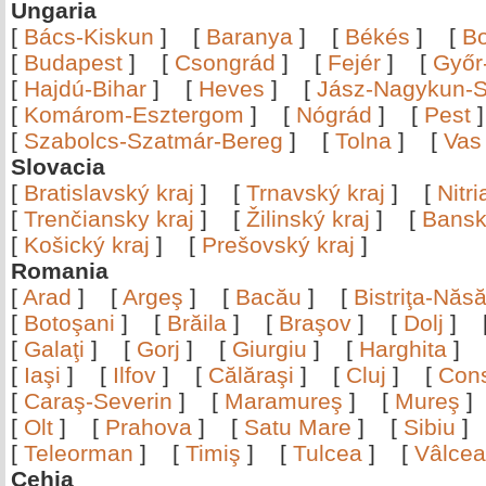
Ungaria
[
Bács-Kiskun
]
[
Baranya
]
[
Békés
]
[
B
[
Budapest
]
[
Csongrád
]
[
Fejér
]
[
Győr
[
Hajdú-Bihar
]
[
Heves
]
[
Jász-Nagykun-S
[
Komárom-Esztergom
]
[
Nógrád
]
[
Pest
[
Szabolcs-Szatmár-Bereg
]
[
Tolna
]
[
Vas
Slovacia
[
Bratislavský kraj
]
[
Trnavský kraj
]
[
Nitr
[
Trenčiansky kraj
]
[
Žilinský kraj
]
[
Bansk
[
Košický kraj
]
[
Prešovský kraj
]
Romania
[
Arad
]
[
Argeş
]
[
Bacău
]
[
Bistriţa-Nă
[
Botoşani
]
[
Brăila
]
[
Braşov
]
[
Dolj
]
[
Galaţi
]
[
Gorj
]
[
Giurgiu
]
[
Harghita
]
[
Iaşi
]
[
Ilfov
]
[
Călăraşi
]
[
Cluj
]
[
Con
[
Caraş-Severin
]
[
Maramureş
]
[
Mureş
[
Olt
]
[
Prahova
]
[
Satu Mare
]
[
Sibiu
[
Teleorman
]
[
Timiş
]
[
Tulcea
]
[
Vâlce
Cehia