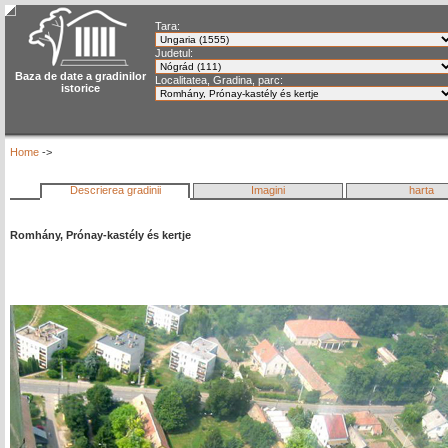
Tara:
Judetul:
Baza de date a gradinilor
Localitatea, Gradina, parc:
istorice
Home
->
Descrierea gradinii
Imagini
harta
Romhány, Prónay-kastély és kertje