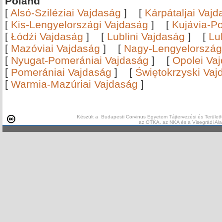
Poland
[
Alsó-Sziléziai Vajdaság
]
[
Kárpátaljai Vaj
[
Kis-Lengyelországi Vajdaság
]
[
Kujávia-P
[
Łódźi Vajdaság
]
[
Lublini Vajdaság
]
[
Lu
[
Mazóviai Vajdaság
]
[
Nagy-Lengyelország
[
Nyugat-Pomerániai Vajdaság
]
[
Opolei Va
[
Pomerániai Vajdaság
]
[
Świętokrzyski Vaj
[
Warmia-Mazúriai Vajdaság
]
Készült a Budapesti Corvinus Egyetem Tájtervezési és Területf
az OTKA, az NKA és a Visegrádi Al