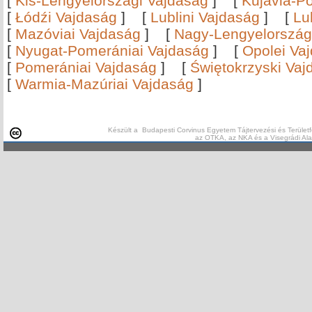
[
Kis-Lengyelországi Vajdaság
]
[
Kujávia-P
[
Łódźi Vajdaság
]
[
Lublini Vajdaság
]
[
Lu
[
Mazóviai Vajdaság
]
[
Nagy-Lengyelország
[
Nyugat-Pomerániai Vajdaság
]
[
Opolei Va
[
Pomerániai Vajdaság
]
[
Świętokrzyski Vaj
[
Warmia-Mazúriai Vajdaság
]
Készült a Budapesti Corvinus Egyetem Tájtervezési és Területf
az OTKA, az NKA és a Visegrádi Al