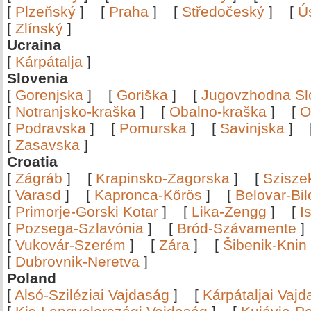
[
Plzeňský
]
[
Praha
]
[
Středočeský
]
[
Ú
[
Zlínský
]
Ucraina
[
Kárpátalja
]
Slovenia
[
Gorenjska
]
[
Goriška
]
[
Jugovzhodna Sl
[
Notranjsko-kraška
]
[
Obalno-kraška
]
[
O
[
Podravska
]
[
Pomurska
]
[
Savinjska
]
[
Zasavska
]
Croatia
[
Zágráb
]
[
Krapinsko-Zagorska
]
[
Szisze
[
Varasd
]
[
Kapronca-Kőrös
]
[
Belovar-Bi
[
Primorje-Gorski Kotar
]
[
Lika-Zengg
]
[
I
[
Pozsega-Szlavónia
]
[
Bród-Szávamente
[
Vukovár-Szerém
]
[
Zára
]
[
Šibenik-Knin
[
Dubrovnik-Neretva
]
Poland
[
Alsó-Sziléziai Vajdaság
]
[
Kárpátaljai Vaj