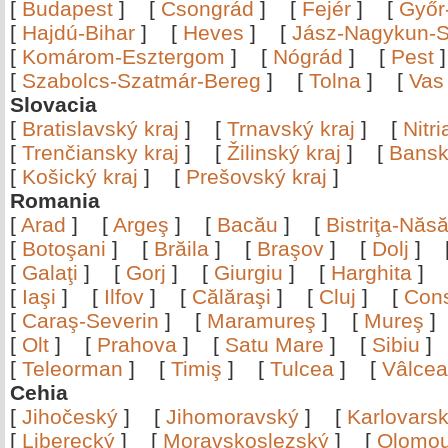
[
Budapest
]
[
Csongrád
]
[
Fejér
]
[
Győr
[
Hajdú-Bihar
]
[
Heves
]
[
Jász-Nagykun-S
[
Komárom-Esztergom
]
[
Nógrád
]
[
Pest
[
Szabolcs-Szatmár-Bereg
]
[
Tolna
]
[
Vas
Slovacia
[
Bratislavský kraj
]
[
Trnavský kraj
]
[
Nitr
[
Trenčiansky kraj
]
[
Žilinský kraj
]
[
Bansk
[
Košický kraj
]
[
Prešovský kraj
]
Romania
[
Arad
]
[
Argeş
]
[
Bacău
]
[
Bistriţa-Nă
[
Botoşani
]
[
Brăila
]
[
Braşov
]
[
Dolj
]
[
Galaţi
]
[
Gorj
]
[
Giurgiu
]
[
Harghita
]
[
Iaşi
]
[
Ilfov
]
[
Călăraşi
]
[
Cluj
]
[
Con
[
Caraş-Severin
]
[
Maramureş
]
[
Mureş
[
Olt
]
[
Prahova
]
[
Satu Mare
]
[
Sibiu
[
Teleorman
]
[
Timiş
]
[
Tulcea
]
[
Vâlce
Cehia
[
Jihočeský
]
[
Jihomoravský
]
[
Karlovars
[
Liberecký
]
[
Moravskoslezský
]
[
Olomo