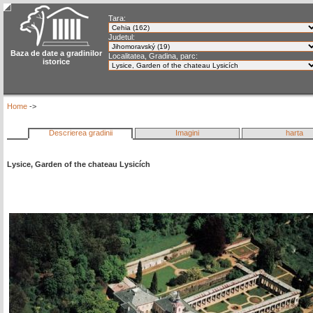
Tara:
Judetul:
Baza de date a gradinilor
Localitatea, Gradina, parc:
istorice
Home
->
Descrierea gradinii
Imagini
harta
Lysice, Garden of the chateau Lysicích