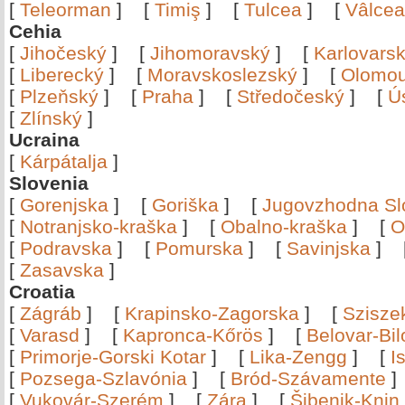
[
Teleorman
]
[
Timiş
]
[
Tulcea
]
[
Vâlce
Cehia
[
Jihočeský
]
[
Jihomoravský
]
[
Karlovars
[
Liberecký
]
[
Moravskoslezský
]
[
Olomo
[
Plzeňský
]
[
Praha
]
[
Středočeský
]
[
Ú
[
Zlínský
]
Ucraina
[
Kárpátalja
]
Slovenia
[
Gorenjska
]
[
Goriška
]
[
Jugovzhodna Sl
[
Notranjsko-kraška
]
[
Obalno-kraška
]
[
O
[
Podravska
]
[
Pomurska
]
[
Savinjska
]
[
Zasavska
]
Croatia
[
Zágráb
]
[
Krapinsko-Zagorska
]
[
Szisze
[
Varasd
]
[
Kapronca-Kőrös
]
[
Belovar-Bi
[
Primorje-Gorski Kotar
]
[
Lika-Zengg
]
[
I
[
Pozsega-Szlavónia
]
[
Bród-Szávamente
[
Vukovár-Szerém
]
[
Zára
]
[
Šibenik-Knin