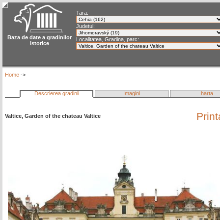
Tara:
Judetul:
Baza de date a gradinilor
Localitatea, Gradina, parc:
istorice
Home
->
Descrierea gradinii
Imagini
harta
Prin
Valtice, Garden of the chateau Valtice