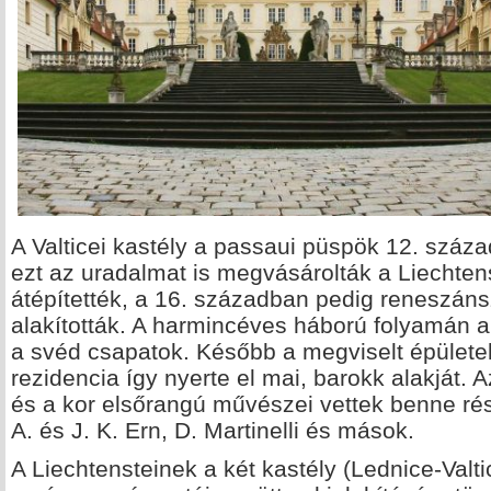
A Valticei kastély a passaui püspök 12. száza
ezt az uradalmat is megvásárolták a Liechtens
átépítették, a 16. században pedig reneszánsz
alakították. A harmincéves háború folyamán a
a svéd csapatok. Később a megviselt épületeke
rezidencia így nyerte el mai, barokk alakját. A
és a kor elsőrangú művészei vettek benne rész
A. és J. K. Ern, D. Martinelli és mások.
A Liechtensteinek a két kastély (Lednice-Val