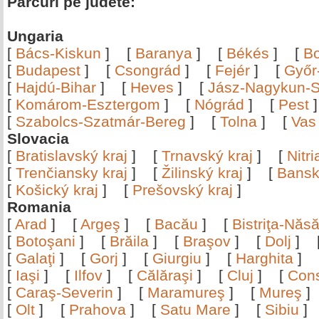
Parcuri pe judete:
Ungaria
[
Bács-Kiskun
]
[
Baranya
]
[
Békés
]
[
B
[
Budapest
]
[
Csongrád
]
[
Fejér
]
[
Győr
[
Hajdú-Bihar
]
[
Heves
]
[
Jász-Nagykun-S
[
Komárom-Esztergom
]
[
Nógrád
]
[
Pest
[
Szabolcs-Szatmár-Bereg
]
[
Tolna
]
[
Vas
Slovacia
[
Bratislavský kraj
]
[
Trnavský kraj
]
[
Nitr
[
Trenčiansky kraj
]
[
Žilinský kraj
]
[
Bansk
[
Košický kraj
]
[
Prešovský kraj
]
Romania
[
Arad
]
[
Argeş
]
[
Bacău
]
[
Bistriţa-Nă
[
Botoşani
]
[
Brăila
]
[
Braşov
]
[
Dolj
]
[
Galaţi
]
[
Gorj
]
[
Giurgiu
]
[
Harghita
]
[
Iaşi
]
[
Ilfov
]
[
Călăraşi
]
[
Cluj
]
[
Con
[
Caraş-Severin
]
[
Maramureş
]
[
Mureş
[
Olt
]
[
Prahova
]
[
Satu Mare
]
[
Sibiu