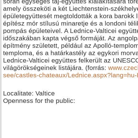
során egységes táj-együttes kialakítására töre
amely összeköti a két Liechtenstein-székhelye
épületegyüttesét megtoldották a kora barokk 
építész mór stílusú minaretje és a londoni téli
pompás épületeivel. A Lednice-Valticei együt
időszakában kapta végső formáját. Az angolp
építmény született, például az Apolló-templom
temploma, és a határkastély az egykori morv
Lednice-Valticei együttes felkerült az UNESCO
világörökségeinek listájára. (forrás:
www.czech
see/castles-chateaux/Lednice.aspx?lang=hu
Localitate: Valtice
Openness for the public: