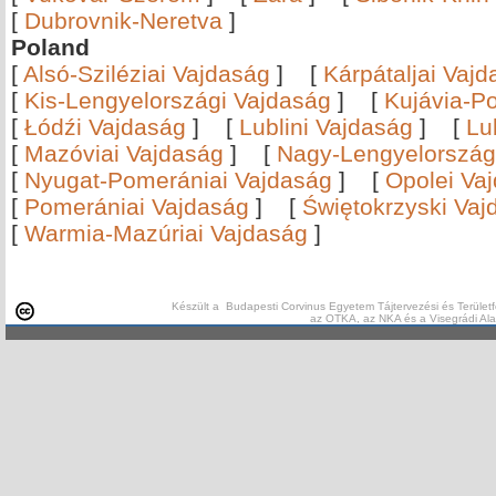
[
Dubrovnik-Neretva
]
Poland
[
Alsó-Sziléziai Vajdaság
]
[
Kárpátaljai Vaj
[
Kis-Lengyelországi Vajdaság
]
[
Kujávia-P
[
Łódźi Vajdaság
]
[
Lublini Vajdaság
]
[
Lu
[
Mazóviai Vajdaság
]
[
Nagy-Lengyelország
[
Nyugat-Pomerániai Vajdaság
]
[
Opolei Va
[
Pomerániai Vajdaság
]
[
Świętokrzyski Vaj
[
Warmia-Mazúriai Vajdaság
]
Készült a Budapesti Corvinus Egyetem Tájtervezési és Területf
az OTKA, az NKA és a Visegrádi Al