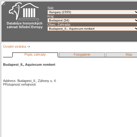
Stát:
Kraj:
Databáze historických
Obec, Zahrada:
zahrad Střední Evropy
Úvodní stránka
->
Popis zahrady
Fotogalerie
Map
Budapest_II., Aquincum romkert
Address: Budapest_II., Záhony u. 4.
Přístupnost veřejnosti: