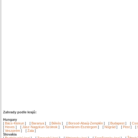
Zahrady podle krajů:
Hungary
[
Bács-Kiskun
]
[
Baranya
]
[
Békés
]
[
Borsod-Abaúj-Zemplén
]
[
Budapest
]
[
Cso
[
Heves
]
[
Jász-Nagykun-Szolnok
]
[
Komárom-Esztergom
]
[
Nógrád
]
[
Pest
]
[
[
Veszprém
]
[
Zala
]
Slovakia