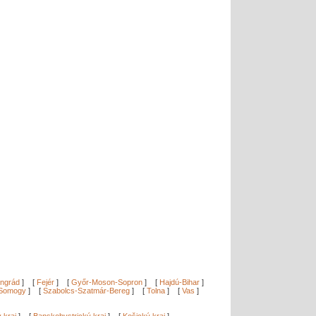
ngrád
]
[
Fejér
]
[
Győr-Moson-Sopron
]
[
Hajdú-Bihar
]
Somogy
]
[
Szabolcs-Szatmár-Bereg
]
[
Tolna
]
[
Vas
]