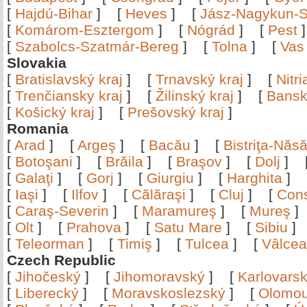
[
Hajdú-Bihar
]
[
Heves
]
[
Jász-Nagykun-S
[
Komárom-Esztergom
]
[
Nógrád
]
[
Pest
[
Szabolcs-Szatmár-Bereg
]
[
Tolna
]
[
Vas
Slovakia
[
Bratislavský kraj
]
[
Trnavský kraj
]
[
Nitr
[
Trenčiansky kraj
]
[
Žilinský kraj
]
[
Bansk
[
Košický kraj
]
[
Prešovský kraj
]
Romania
[
Arad
]
[
Argeş
]
[
Bacău
]
[
Bistriţa-Nă
[
Botoşani
]
[
Brăila
]
[
Braşov
]
[
Dolj
]
[
Galaţi
]
[
Gorj
]
[
Giurgiu
]
[
Harghita
]
[
Iaşi
]
[
Ilfov
]
[
Călăraşi
]
[
Cluj
]
[
Con
[
Caraş-Severin
]
[
Maramureş
]
[
Mureş
[
Olt
]
[
Prahova
]
[
Satu Mare
]
[
Sibiu
[
Teleorman
]
[
Timiş
]
[
Tulcea
]
[
Vâlce
Czech Republic
[
Jihočeský
]
[
Jihomoravský
]
[
Karlovars
[
Liberecký
]
[
Moravskoslezský
]
[
Olomo