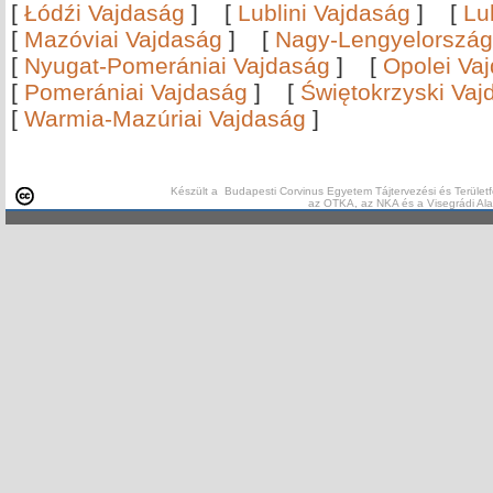
[
Łódźi Vajdaság
]
[
Lublini Vajdaság
]
[
Lu
[
Mazóviai Vajdaság
]
[
Nagy-Lengyelország
[
Nyugat-Pomerániai Vajdaság
]
[
Opolei Va
[
Pomerániai Vajdaság
]
[
Świętokrzyski Vaj
[
Warmia-Mazúriai Vajdaság
]
Készült a Budapesti Corvinus Egyetem Tájtervezési és Területf
az OTKA, az NKA és a Visegrádi Al