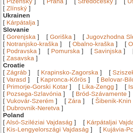
[
Plzeňský
]
[
Praha
]
[
Středočeský
]
[
Ú
[
Zlínský
]
Ukrainen
[
Kárpátalja
]
Slovanie
[
Gorenjska
]
[
Goriška
]
[
Jugovzhodna Sl
[
Notranjsko-kraška
]
[
Obalno-kraška
]
[
O
[
Podravska
]
[
Pomurska
]
[
Savinjska
]
[
Zasavska
]
Croatie
[
Zágráb
]
[
Krapinsko-Zagorska
]
[
Szisze
[
Varasd
]
[
Kapronca-Kőrös
]
[
Belovar-Bi
[
Primorje-Gorski Kotar
]
[
Lika-Zengg
]
[
I
[
Pozsega-Szlavónia
]
[
Bród-Szávamente
[
Vukovár-Szerém
]
[
Zára
]
[
Šibenik-Knin
[
Dubrovnik-Neretva
]
Poland
[
Alsó-Sziléziai Vajdaság
]
[
Kárpátaljai Vaj
[
Kis-Lengyelországi Vajdaság
]
[
Kujávia-P