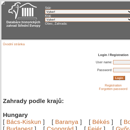
Stát:
Kraj:
Databáze historických
Obec, Zahrada:
zahrad Střední Evropy
Úvodní stránka
Login / Registration
User name:
Password:
Registration
Forgotten password
Zahrady podle krajů:
Hungary
[
Bács-Kiskun
]
[
Baranya
]
[
Békés
]
[
B
[
Budapest
]
[
Csongrád
]
[
Fejér
]
[
Győr