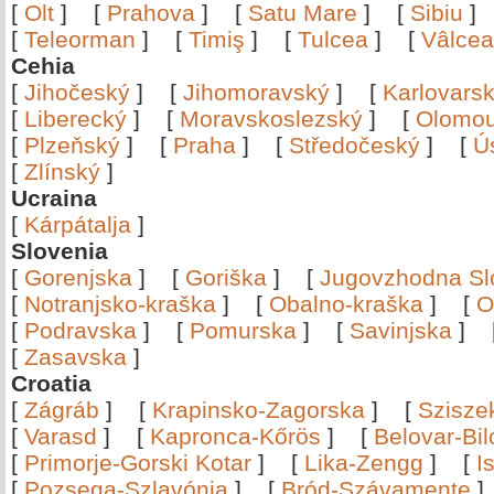
[
Olt
]
[
Prahova
]
[
Satu Mare
]
[
Sibiu
[
Teleorman
]
[
Timiş
]
[
Tulcea
]
[
Vâlce
Cehia
[
Jihočeský
]
[
Jihomoravský
]
[
Karlovars
[
Liberecký
]
[
Moravskoslezský
]
[
Olomo
[
Plzeňský
]
[
Praha
]
[
Středočeský
]
[
Ú
[
Zlínský
]
Ucraina
[
Kárpátalja
]
Slovenia
[
Gorenjska
]
[
Goriška
]
[
Jugovzhodna Sl
[
Notranjsko-kraška
]
[
Obalno-kraška
]
[
O
[
Podravska
]
[
Pomurska
]
[
Savinjska
]
[
Zasavska
]
Croatia
[
Zágráb
]
[
Krapinsko-Zagorska
]
[
Szisze
[
Varasd
]
[
Kapronca-Kőrös
]
[
Belovar-Bi
[
Primorje-Gorski Kotar
]
[
Lika-Zengg
]
[
I
[
Pozsega-Szlavónia
]
[
Bród-Szávamente