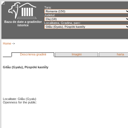
Tara:
Judetul:
Baza de date a gradinilor
Localitatea, Gradina, parc:
istorice
Home
->
Descrierea gradinii
Imagini
harta
Gilău (Gyalu), Püspöki kastély
Localitate: Gilău (Gyalu)
Openness for the public: