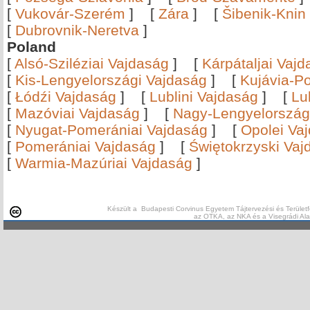
[
Vukovár-Szerém
]
[
Zára
]
[
Šibenik-Knin
[
Dubrovnik-Neretva
]
Poland
[
Alsó-Sziléziai Vajdaság
]
[
Kárpátaljai Vaj
[
Kis-Lengyelországi Vajdaság
]
[
Kujávia-P
[
Łódźi Vajdaság
]
[
Lublini Vajdaság
]
[
Lu
[
Mazóviai Vajdaság
]
[
Nagy-Lengyelország
[
Nyugat-Pomerániai Vajdaság
]
[
Opolei Va
[
Pomerániai Vajdaság
]
[
Świętokrzyski Vaj
[
Warmia-Mazúriai Vajdaság
]
Készült a Budapesti Corvinus Egyetem Tájtervezési és Területf
az OTKA, az NKA és a Visegrádi Al