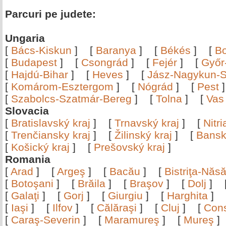
Parcuri pe judete:
Ungaria
[
Bács-Kiskun
]
[
Baranya
]
[
Békés
]
[
B
[
Budapest
]
[
Csongrád
]
[
Fejér
]
[
Győr
[
Hajdú-Bihar
]
[
Heves
]
[
Jász-Nagykun-S
[
Komárom-Esztergom
]
[
Nógrád
]
[
Pest
[
Szabolcs-Szatmár-Bereg
]
[
Tolna
]
[
Vas
Slovacia
[
Bratislavský kraj
]
[
Trnavský kraj
]
[
Nitr
[
Trenčiansky kraj
]
[
Žilinský kraj
]
[
Bansk
[
Košický kraj
]
[
Prešovský kraj
]
Romania
[
Arad
]
[
Argeş
]
[
Bacău
]
[
Bistriţa-Nă
[
Botoşani
]
[
Brăila
]
[
Braşov
]
[
Dolj
]
[
Galaţi
]
[
Gorj
]
[
Giurgiu
]
[
Harghita
]
[
Iaşi
]
[
Ilfov
]
[
Călăraşi
]
[
Cluj
]
[
Con
[
Caraş-Severin
]
[
Maramureş
]
[
Mureş