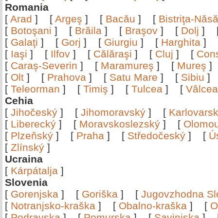
Romania
[
Arad
]
[
Argeş
]
[
Bacău
]
[
Bistriţa-Nă
[
Botoşani
]
[
Brăila
]
[
Braşov
]
[
Dolj
]
[
Galaţi
]
[
Gorj
]
[
Giurgiu
]
[
Harghita
]
[
Iaşi
]
[
Ilfov
]
[
Călăraşi
]
[
Cluj
]
[
Con
[
Caraş-Severin
]
[
Maramureş
]
[
Mureş
[
Olt
]
[
Prahova
]
[
Satu Mare
]
[
Sibiu
[
Teleorman
]
[
Timiş
]
[
Tulcea
]
[
Vâlce
Cehia
[
Jihočeský
]
[
Jihomoravský
]
[
Karlovars
[
Liberecký
]
[
Moravskoslezský
]
[
Olomo
[
Plzeňský
]
[
Praha
]
[
Středočeský
]
[
Ú
[
Zlínský
]
Ucraina
[
Kárpátalja
]
Slovenia
[
Gorenjska
]
[
Goriška
]
[
Jugovzhodna Sl
[
Notranjsko-kraška
]
[
Obalno-kraška
]
[
O
[
Podravska
]
[
Pomurska
]
[
Savinjska
]