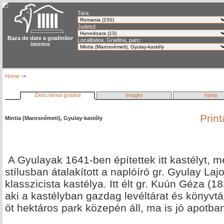
Tara:
Judetul:
Baza de date a gradinilor
Localitatea, Gradina, parc:
istorice
Home
->
Descrierea gradinii
Imagini
harta
Prin
Mintia (Marosnémeti), Gyulay-kastély
A Gyulayak 1641-ben építettek itt kastélyt, m
stílusban átalakított a naplóíró gr. Gyulay L
klasszicista kastélya. Itt élt gr. Kuún Géza (18
aki a kastélyban gazdag levéltárat és könyvtára
öt hektáros park közepén áll, ma is jó apotba