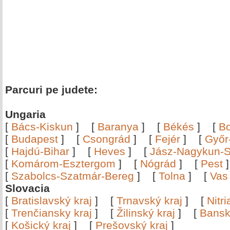
Parcuri pe judete:
Ungaria
[
Bács-Kiskun
]
[
Baranya
]
[
Békés
]
[
B
[
Budapest
]
[
Csongrád
]
[
Fejér
]
[
Győr
[
Hajdú-Bihar
]
[
Heves
]
[
Jász-Nagykun-S
[
Komárom-Esztergom
]
[
Nógrád
]
[
Pest
[
Szabolcs-Szatmár-Bereg
]
[
Tolna
]
[
Vas
Slovacia
[
Bratislavský kraj
]
[
Trnavský kraj
]
[
Nitr
[
Trenčiansky kraj
]
[
Žilinský kraj
]
[
Bansk
[
Košický kraj
]
[
Prešovský kraj
]