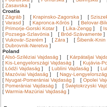
[
Zasavska
]
Croatia
[
Zágráb
]
[
Krapinsko-Zagorska
]
[
Szisze
[
Varasd
]
[
Kapronca-Kőrös
]
[
Belovar-Bi
[
Primorje-Gorski Kotar
]
[
Lika-Zengg
]
[
I
[
Pozsega-Szlavónia
]
[
Bród-Szávamente
[
Vukovár-Szerém
]
[
Zára
]
[
Šibenik-Knin
[
Dubrovnik-Neretva
]
Poland
[
Alsó-Sziléziai Vajdaság
]
[
Kárpátaljai Vaj
[
Kis-Lengyelországi Vajdaság
]
[
Kujávia-P
[
Łódźi Vajdaság
]
[
Lublini Vajdaság
]
[
Lu
[
Mazóviai Vajdaság
]
[
Nagy-Lengyelország
[
Nyugat-Pomerániai Vajdaság
]
[
Opolei Va
[
Pomerániai Vajdaság
]
[
Świętokrzyski Vaj
[
Warmia-Mazúriai Vajdaság
]