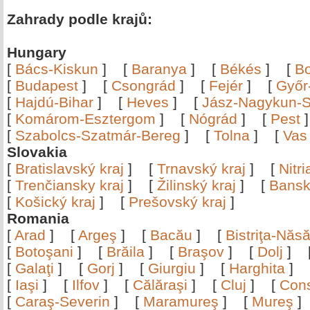
Zahrady podle krajů:
Hungary
[
Bács-Kiskun
]
[
Baranya
]
[
Békés
]
[
B
[
Budapest
]
[
Csongrád
]
[
Fejér
]
[
Győr
[
Hajdú-Bihar
]
[
Heves
]
[
Jász-Nagykun-S
[
Komárom-Esztergom
]
[
Nógrád
]
[
Pest
[
Szabolcs-Szatmár-Bereg
]
[
Tolna
]
[
Vas
Slovakia
[
Bratislavský kraj
]
[
Trnavský kraj
]
[
Nitr
[
Trenčiansky kraj
]
[
Žilinský kraj
]
[
Bansk
[
Košický kraj
]
[
Prešovský kraj
]
Romania
[
Arad
]
[
Argeş
]
[
Bacău
]
[
Bistriţa-Nă
[
Botoşani
]
[
Brăila
]
[
Braşov
]
[
Dolj
]
[
Galaţi
]
[
Gorj
]
[
Giurgiu
]
[
Harghita
]
[
Iaşi
]
[
Ilfov
]
[
Călăraşi
]
[
Cluj
]
[
Con
[
Caraş-Severin
]
[
Maramureş
]
[
Mureş