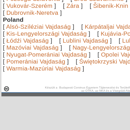
[
Vukovár-Szerém
]
[
Zára
]
[
Šibenik-Knin
[
Dubrovnik-Neretva
]
Poland
[
Alsó-Sziléziai Vajdaság
]
[
Kárpátaljai Vaj
[
Kis-Lengyelországi Vajdaság
]
[
Kujávia-P
[
Łódźi Vajdaság
]
[
Lublini Vajdaság
]
[
Lu
[
Mazóviai Vajdaság
]
[
Nagy-Lengyelország
[
Nyugat-Pomerániai Vajdaság
]
[
Opolei Va
[
Pomerániai Vajdaság
]
[
Świętokrzyski Vaj
[
Warmia-Mazúriai Vajdaság
]
Készült a Budapesti Corvinus Egyetem Tájtervezési és Területf
az OTKA, az NKA és a Visegrádi Al