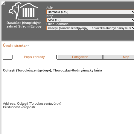
Stát:
Kraj:
Databáze historických
Obec, Zahrada:
zahrad Střední Evropy
Úvodní stránka
->
Popis zahrady
Fotogalerie
Map
Colţeşti (Torockószentgyörgy), Thoroczkai-Rudnyánszky kúria
Address: Colţeşti (Torockószentgyörgy)
Přístupnost veřejnosti: