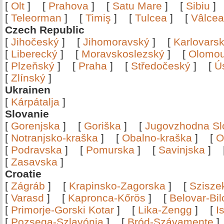
[
Olt
]
[
Prahova
]
[
Satu Mare
]
[
Sibiu
[
Teleorman
]
[
Timiş
]
[
Tulcea
]
[
Vâlce
Czech Republic
[
Jihočeský
]
[
Jihomoravský
]
[
Karlovars
[
Liberecký
]
[
Moravskoslezský
]
[
Olomo
[
Plzeňský
]
[
Praha
]
[
Středočeský
]
[
Ú
[
Zlínský
]
Ukrainen
[
Kárpátalja
]
Slovanie
[
Gorenjska
]
[
Goriška
]
[
Jugovzhodna Sl
[
Notranjsko-kraška
]
[
Obalno-kraška
]
[
O
[
Podravska
]
[
Pomurska
]
[
Savinjska
]
[
Zasavska
]
Croatie
[
Zágráb
]
[
Krapinsko-Zagorska
]
[
Szisze
[
Varasd
]
[
Kapronca-Kőrös
]
[
Belovar-Bi
[
Primorje-Gorski Kotar
]
[
Lika-Zengg
]
[
I
[
Pozsega-Szlavónia
]
[
Bród-Szávamente