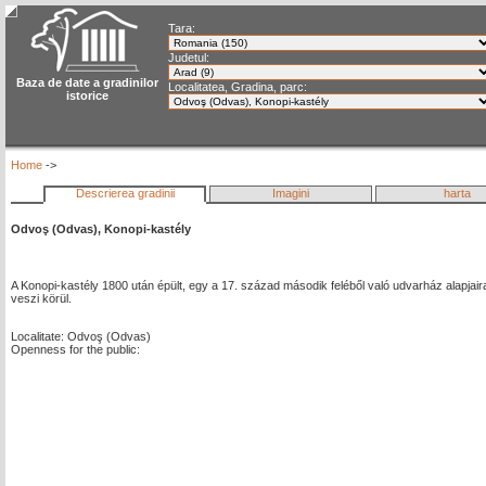
Tara:
Judetul:
Baza de date a gradinilor
Localitatea, Gradina, parc:
istorice
Home
->
Descrierea gradinii
Imagini
harta
Odvoş (Odvas), Konopi-kastély
A Konopi-kastély 1800 után épült, egy a 17. század második feléből való udvarház alapjaira,
veszi körül.
Localitate: Odvoş (Odvas)
Openness for the public: