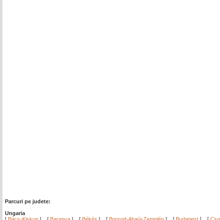
Parcuri pe judete:
Ungaria
[
Bács-Kiskun
]
[
Baranya
]
[
Békés
]
[
Borsod-Abaúj-Zemplén
]
[
Budapest
]
[
Cso