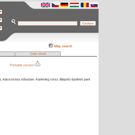
Map search
Data sheet
Printable version
 klasszicista stílusban. A jelenleg rossz állapotú épületet park