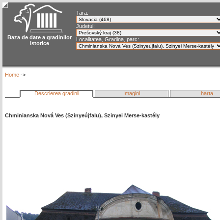
Tara:
Judetul:
Baza de date a gradinilor
Localitatea, Gradina, parc:
istorice
Home
->
Descrierea gradinii
Imagini
harta
Chminianska Nová Ves (Szinyeújfalu), Szinyei Merse-kastély