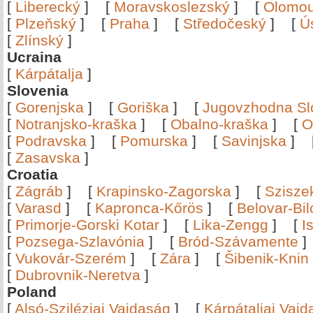
[
Liberecký
]
[
Moravskoslezský
]
[
Olomo
[
Plzeňský
]
[
Praha
]
[
Středočeský
]
[
Ú
[
Zlínský
]
Ucraina
[
Kárpátalja
]
Slovenia
[
Gorenjska
]
[
Goriška
]
[
Jugovzhodna Sl
[
Notranjsko-kraška
]
[
Obalno-kraška
]
[
O
[
Podravska
]
[
Pomurska
]
[
Savinjska
]
[
Zasavska
]
Croatia
[
Zágráb
]
[
Krapinsko-Zagorska
]
[
Szisze
[
Varasd
]
[
Kapronca-Kőrös
]
[
Belovar-Bi
[
Primorje-Gorski Kotar
]
[
Lika-Zengg
]
[
I
[
Pozsega-Szlavónia
]
[
Bród-Szávamente
[
Vukovár-Szerém
]
[
Zára
]
[
Šibenik-Knin
[
Dubrovnik-Neretva
]
Poland
[
Alsó-Sziléziai Vajdaság
]
[
Kárpátaljai Vaj