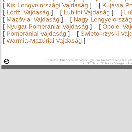
[
Kis-Lengyelországi Vajdaság
]
[
Kujávia-P
[
Łódźi Vajdaság
]
[
Lublini Vajdaság
]
[
Lu
[
Mazóviai Vajdaság
]
[
Nagy-Lengyelország
[
Nyugat-Pomerániai Vajdaság
]
[
Opolei Va
[
Pomerániai Vajdaság
]
[
Świętokrzyski Vaj
[
Warmia-Mazúriai Vajdaság
]
Készült a Budapesti Corvinus Egyetem Tájtervezési és Területf
az OTKA, az NKA és a Visegrádi Al