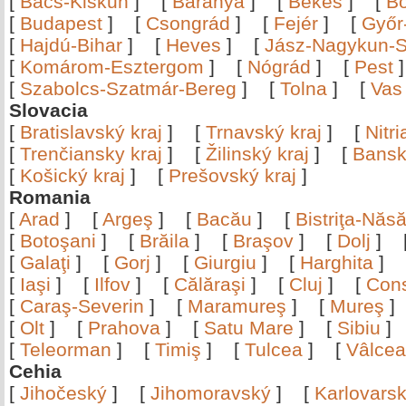
[
Bács-Kiskun
]
[
Baranya
]
[
Békés
]
[
B
[
Budapest
]
[
Csongrád
]
[
Fejér
]
[
Győr
[
Hajdú-Bihar
]
[
Heves
]
[
Jász-Nagykun-S
[
Komárom-Esztergom
]
[
Nógrád
]
[
Pest
[
Szabolcs-Szatmár-Bereg
]
[
Tolna
]
[
Vas
Slovacia
[
Bratislavský kraj
]
[
Trnavský kraj
]
[
Nitr
[
Trenčiansky kraj
]
[
Žilinský kraj
]
[
Bansk
[
Košický kraj
]
[
Prešovský kraj
]
Romania
[
Arad
]
[
Argeş
]
[
Bacău
]
[
Bistriţa-Nă
[
Botoşani
]
[
Brăila
]
[
Braşov
]
[
Dolj
]
[
Galaţi
]
[
Gorj
]
[
Giurgiu
]
[
Harghita
]
[
Iaşi
]
[
Ilfov
]
[
Călăraşi
]
[
Cluj
]
[
Con
[
Caraş-Severin
]
[
Maramureş
]
[
Mureş
[
Olt
]
[
Prahova
]
[
Satu Mare
]
[
Sibiu
[
Teleorman
]
[
Timiş
]
[
Tulcea
]
[
Vâlce
Cehia
[
Jihočeský
]
[
Jihomoravský
]
[
Karlovars