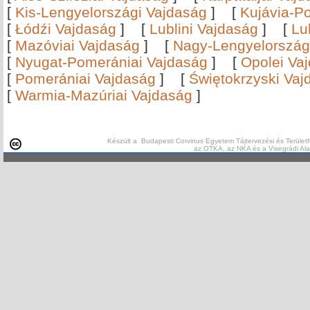
[
Kis-Lengyelországi Vajdaság
]
[
Kujávia-P
[
Łódźi Vajdaság
]
[
Lublini Vajdaság
]
[
Lu
[
Mazóviai Vajdaság
]
[
Nagy-Lengyelország
[
Nyugat-Pomerániai Vajdaság
]
[
Opolei Va
[
Pomerániai Vajdaság
]
[
Świętokrzyski Vaj
[
Warmia-Mazúriai Vajdaság
]
Készült a Budapesti Corvinus Egyetem Tájtervezési és Területf
az OTKA, az NKA és a Visegrádi Al