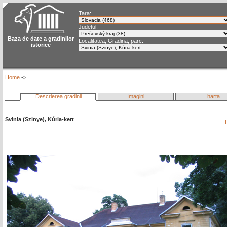
Tara:
Judetul:
Baza de date a gradinilor
Localitatea, Gradina, parc:
istorice
Home
->
Descrierea gradinii
Imagini
harta
Svinia (Szinye), Kúria-kert