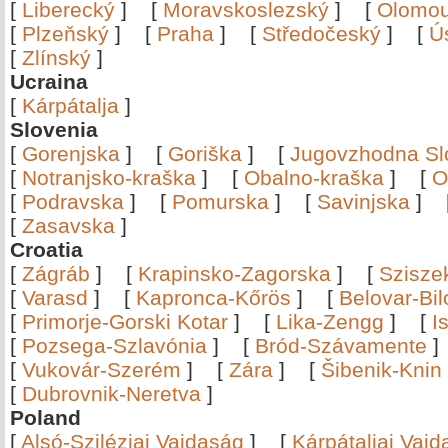
[
Liberecký
]
[
Moravskoslezský
]
[
Olomo
[
Plzeňský
]
[
Praha
]
[
Středočeský
]
[
Ú
[
Zlínský
]
Ucraina
[
Kárpátalja
]
Slovenia
[
Gorenjska
]
[
Goriška
]
[
Jugovzhodna Sl
[
Notranjsko-kraška
]
[
Obalno-kraška
]
[
O
[
Podravska
]
[
Pomurska
]
[
Savinjska
]
[
Zasavska
]
Croatia
[
Zágráb
]
[
Krapinsko-Zagorska
]
[
Szisze
[
Varasd
]
[
Kapronca-Kőrös
]
[
Belovar-Bi
[
Primorje-Gorski Kotar
]
[
Lika-Zengg
]
[
I
[
Pozsega-Szlavónia
]
[
Bród-Szávamente
[
Vukovár-Szerém
]
[
Zára
]
[
Šibenik-Knin
[
Dubrovnik-Neretva
]
Poland
[
Alsó-Sziléziai Vajdaság
]
[
Kárpátaljai Vaj