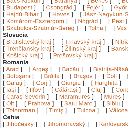
[
Bács-Kiskun
]
[
Baranya
]
[
Békés
]
[
B
[
Budapest
]
[
Csongrád
]
[
Fejér
]
[
Győr
[
Hajdú-Bihar
]
[
Heves
]
[
Jász-Nagykun-S
[
Komárom-Esztergom
]
[
Nógrád
]
[
Pest
[
Szabolcs-Szatmár-Bereg
]
[
Tolna
]
[
Vas
Slovacia
[
Bratislavský kraj
]
[
Trnavský kraj
]
[
Nitr
[
Trenčiansky kraj
]
[
Žilinský kraj
]
[
Bansk
[
Košický kraj
]
[
Prešovský kraj
]
Romania
[
Arad
]
[
Argeş
]
[
Bacău
]
[
Bistriţa-Nă
[
Botoşani
]
[
Brăila
]
[
Braşov
]
[
Dolj
]
[
Galaţi
]
[
Gorj
]
[
Giurgiu
]
[
Harghita
]
[
Iaşi
]
[
Ilfov
]
[
Călăraşi
]
[
Cluj
]
[
Con
[
Caraş-Severin
]
[
Maramureş
]
[
Mureş
[
Olt
]
[
Prahova
]
[
Satu Mare
]
[
Sibiu
[
Teleorman
]
[
Timiş
]
[
Tulcea
]
[
Vâlce
Cehia
[
Jihočeský
]
[
Jihomoravský
]
[
Karlovars