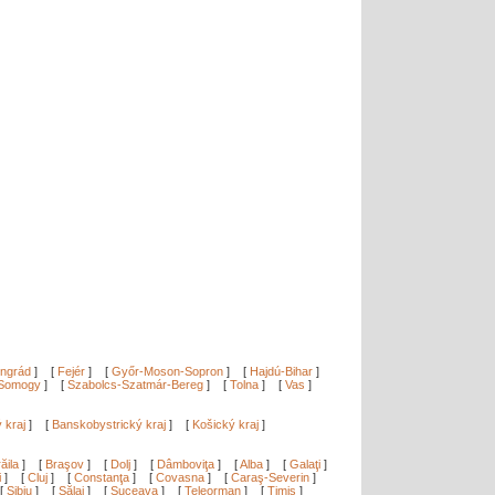
ngrád
]
[
Fejér
]
[
Győr-Moson-Sopron
]
[
Hajdú-Bihar
]
Somogy
]
[
Szabolcs-Szatmár-Bereg
]
[
Tolna
]
[
Vas
]
ý kraj
]
[
Banskobystrický kraj
]
[
Košický kraj
]
ăila
]
[
Braşov
]
[
Dolj
]
[
Dâmboviţa
]
[
Alba
]
[
Galaţi
]
i
]
[
Cluj
]
[
Constanţa
]
[
Covasna
]
[
Caraş-Severin
]
[
Sibiu
]
[
Sălaj
]
[
Suceava
]
[
Teleorman
]
[
Timiş
]