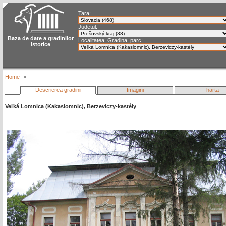
Tara:
Judetul:
Baza de date a gradinilor
Localitatea, Gradina, parc:
istorice
Home
->
Descrierea gradinii
Imagini
harta
Veľká Lomnica (Kakaslomnic), Berzeviczy-kastély