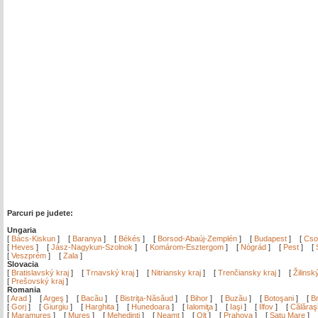
Parcuri pe judete:
Ungaria
[
Bács-Kiskun
]
[
Baranya
]
[
Békés
]
[
Borsod-Abaúj-Zemplén
]
[
Budapest
]
[
Cso
[
Heves
]
[
Jász-Nagykun-Szolnok
]
[
Komárom-Esztergom
]
[
Nógrád
]
[
Pest
]
[
[
Veszprém
]
[
Zala
]
Slovacia
[
Bratislavský kraj
]
[
Trnavský kraj
]
[
Nitriansky kraj
]
[
Trenčiansky kraj
]
[
Žilinsk
[
Prešovský kraj
]
Romania
[
Arad
]
[
Argeş
]
[
Bacău
]
[
Bistriţa-Năsăud
]
[
Bihor
]
[
Buzău
]
[
Botoşani
]
[
Br
[
Gorj
]
[
Giurgiu
]
[
Harghita
]
[
Hunedoara
]
[
Ialomiţa
]
[
Iaşi
]
[
Ilfov
]
[
Călăraş
[
Maramureş
]
[
Mureş
]
[
Mehedinţi
]
[
Neamţ
]
[
Olt
]
[
Prahova
]
[
Satu Mare
]