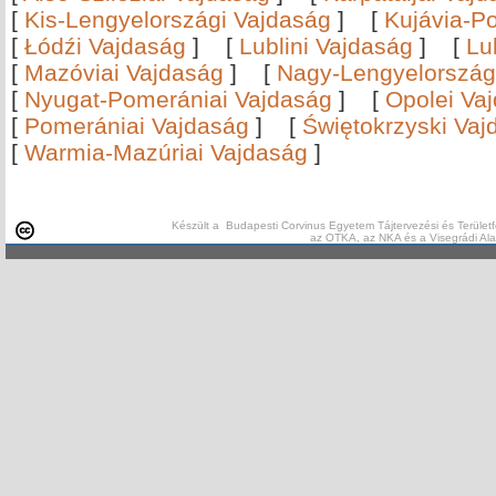
[
Kis-Lengyelországi Vajdaság
]
[
Kujávia-P
[
Łódźi Vajdaság
]
[
Lublini Vajdaság
]
[
Lu
[
Mazóviai Vajdaság
]
[
Nagy-Lengyelország
[
Nyugat-Pomerániai Vajdaság
]
[
Opolei Va
[
Pomerániai Vajdaság
]
[
Świętokrzyski Vaj
[
Warmia-Mazúriai Vajdaság
]
Készült a Budapesti Corvinus Egyetem Tájtervezési és Területf
az OTKA, az NKA és a Visegrádi Al