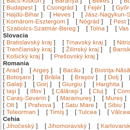
[
Bács-Kiskun
]
[
Baranya
]
[
Békés
]
[
B
[
Budapest
]
[
Csongrád
]
[
Fejér
]
[
Győr
[
Hajdú-Bihar
]
[
Heves
]
[
Jász-Nagykun-S
[
Komárom-Esztergom
]
[
Nógrád
]
[
Pest
[
Szabolcs-Szatmár-Bereg
]
[
Tolna
]
[
Vas
Slovacia
[
Bratislavský kraj
]
[
Trnavský kraj
]
[
Nitr
[
Trenčiansky kraj
]
[
Žilinský kraj
]
[
Bansk
[
Košický kraj
]
[
Prešovský kraj
]
Romania
[
Arad
]
[
Argeş
]
[
Bacău
]
[
Bistriţa-Nă
[
Botoşani
]
[
Brăila
]
[
Braşov
]
[
Dolj
]
[
Galaţi
]
[
Gorj
]
[
Giurgiu
]
[
Harghita
]
[
Iaşi
]
[
Ilfov
]
[
Călăraşi
]
[
Cluj
]
[
Con
[
Caraş-Severin
]
[
Maramureş
]
[
Mureş
[
Olt
]
[
Prahova
]
[
Satu Mare
]
[
Sibiu
[
Teleorman
]
[
Timiş
]
[
Tulcea
]
[
Vâlce
Cehia
[
Jihočeský
]
[
Jihomoravský
]
[
Karlovars