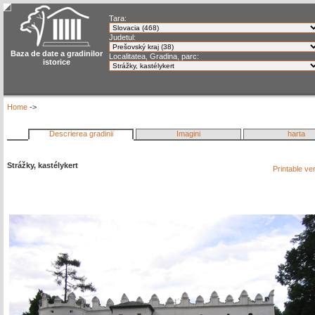
Tara:
Judetul:
Baza de date a gradinilor
Localitatea, Gradina, parc:
istorice
Home
->
Descrierea gradinii
Imagini
harta
Strážky, kastélykert
Printable ve