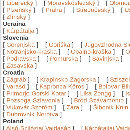
[
Liberecký
]
[
Moravskoslezský
]
[
Olomo
[
Plzeňský
]
[
Praha
]
[
Středočeský
]
[
Ú
[
Zlínský
]
Ucraina
[
Kárpátalja
]
Slovenia
[
Gorenjska
]
[
Goriška
]
[
Jugovzhodna Sl
[
Notranjsko-kraška
]
[
Obalno-kraška
]
[
O
[
Podravska
]
[
Pomurska
]
[
Savinjska
]
[
Zasavska
]
Croatia
[
Zágráb
]
[
Krapinsko-Zagorska
]
[
Szisze
[
Varasd
]
[
Kapronca-Kőrös
]
[
Belovar-Bi
[
Primorje-Gorski Kotar
]
[
Lika-Zengg
]
[
I
[
Pozsega-Szlavónia
]
[
Bród-Szávamente
[
Vukovár-Szerém
]
[
Zára
]
[
Šibenik-Knin
[
Dubrovnik-Neretva
]
Poland
[
Alsó-Sziléziai Vajdaság
]
[
Kárpátaljai Vaj